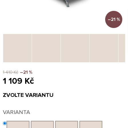
–21 %
1 410 Kč
–21 %
1 109 Kč
Měrná
ZVOLTE VARIANTU
cena:
VARIANTA