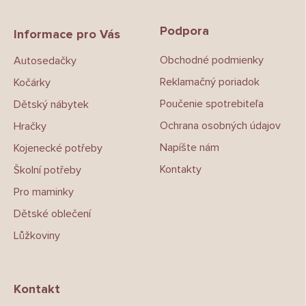
á
p
Podpora
a
Informace pro Vás
t
Obchodné podmienky
Autosedačky
í
Reklamačný poriadok
Kočárky
Poučenie spotrebiteľa
Dětský nábytek
Ochrana osobných údajov
Hračky
Napíšte nám
Kojenecké potřeby
Kontakty
Školní potřeby
Pro maminky
Dětské oblečení
Lůžkoviny
Kontakt