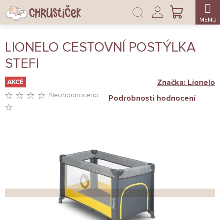
Přejít
Přihlášení
na
NÁKUPNÍ
obsah
KOŠÍK
LIONELO CESTOVNÍ POSTÝLKA
STEFI
Značka:
Lionelo
AKCE
Neohodnoceno
Podrobnosti hodnocení
PRŮMĚRNÉ
HODNOCENÍ
PRODUKTU
JE
0,0
Z
5
HVĚZDIČEK.