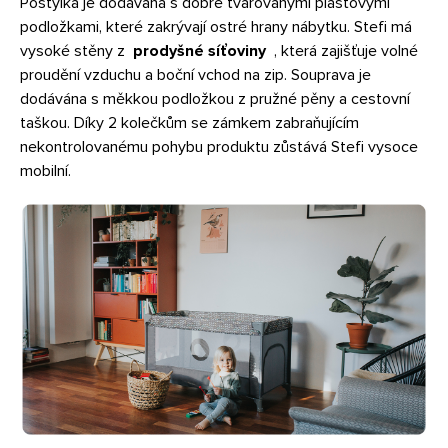
Postýlka je dodávána s dobře tvarovanými plastovými
podložkami, které zakrývají ostré hrany nábytku. Stefi má
vysoké stěny z
prodyšné síťoviny
, která zajišťuje volné
proudění vzduchu a boční vchod na zip. Souprava je
dodávána s měkkou podložkou z pružné pěny a cestovní
taškou. Díky 2 kolečkům se zámkem zabraňujícím
nekontrolovanému pohybu produktu zůstává Stefi vysoce
mobilní.