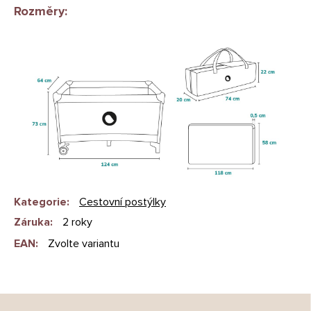
Rozměry:
Kategorie
:
Cestovní postýlky
Záruka
:
2 roky
EAN
:
Zvolte variantu
Z