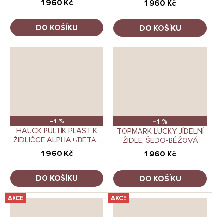
1 960 Kč
1 960 Kč
DO KOŠÍKU
DO KOŠÍKU
–1 %
–1 %
HAUCK PULTÍK PLAST K
TOPMARK LUCKY JÍDELNÍ
ŽIDLIČCE ALPHA+/BETA+
ŽIDLE, ŠEDO-BÉŽOVÁ
ŠEDÝ
1 960 Kč
1 960 Kč
DO KOŠÍKU
DO KOŠÍKU
AKCE
AKCE