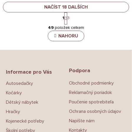
NAČÍST 18 DALŠÍCH
S
1
3
t
O
r
49
položek celkem
v
á
n
l
NAHORU
k
á
o
d
v
a
Z
á
c
á
n
í
í
p
p
Podpora
a
Informace pro Vás
r
t
v
Obchodné podmienky
Autosedačky
í
k
y
Reklamačný poriadok
Kočárky
v
ý
Poučenie spotrebiteľa
Dětský nábytek
p
Ochrana osobných údajov
Hračky
i
s
Napíšte nám
Kojenecké potřeby
u
Kontakty
Školní potřeby