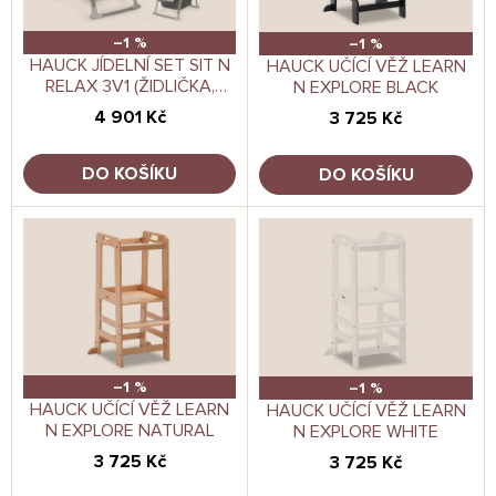
t
r
ů
o
–1 %
–1 %
d
HAUCK JÍDELNÍ SET SIT N
HAUCK UČÍCÍ VĚŽ LEARN
RELAX 3V1 (ŽIDLIČKA,
N EXPLORE BLACK
u
SEDÁTKO NA ŽIDLIČKU,
k
4 901 Kč
3 725 Kč
KŘESÍLKO), DARK GREY
t
ů
DO KOŠÍKU
DO KOŠÍKU
–1 %
–1 %
HAUCK UČÍCÍ VĚŽ LEARN
HAUCK UČÍCÍ VĚŽ LEARN
N EXPLORE NATURAL
N EXPLORE WHITE
3 725 Kč
3 725 Kč