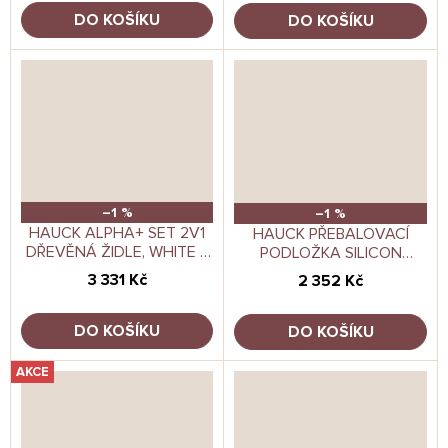
DO KOŠÍKU
DO KOŠÍKU
–1 %
–1 %
HAUCK ALPHA+ SET 2V1
HAUCK PŘEBALOVACÍ
DŘEVĚNÁ ŽIDLE, WHITE +
PODLOŽKA SILICON
POLSTROVÁNÍ MELANGE
CHANGE N CLEAN,
3 331 Kč
2 352 Kč
CHARCOAL
ANTRACIT
DO KOŠÍKU
DO KOŠÍKU
AKCE