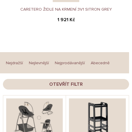
CARETERO ŽIDLE NA KRMENÍ 3V1 SITRON GREY
1 921 Kč
Ř
a
Nejdražší
Nejlevnější
Nejprodávanější
Abecedně
z
e
n
OTEVŘÍT FILTR
í
p
V
r
ý
o
p
d
i
u
s
k
p