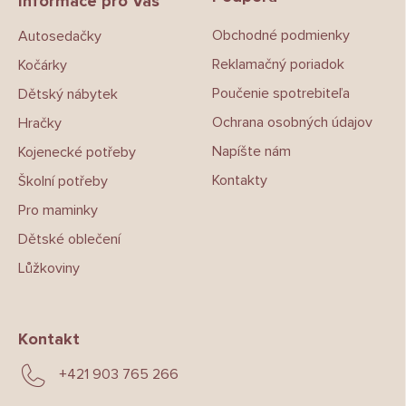
a
Informace pro Vás
t
Obchodné podmienky
Autosedačky
í
Reklamačný poriadok
Kočárky
Poučenie spotrebiteľa
Dětský nábytek
Ochrana osobných údajov
Hračky
Napíšte nám
Kojenecké potřeby
Kontakty
Školní potřeby
Pro maminky
Dětské oblečení
Lůžkoviny
Kontakt
+421 903 765 266