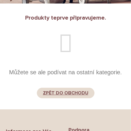
Produkty teprve připravujeme.
Můžete se ale podívat na ostatní kategorie.
ZPĚT DO OBCHODU
Z
á
p
Podpora