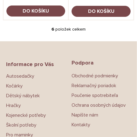
DO KOŠÍKU
DO KOŠÍKU
6
položek celkem
O
v
l
Z
á
á
d
p
a
Podpora
a
Informace pro Vás
c
t
í
Obchodné podmienky
Autosedačky
í
p
r
Reklamačný poriadok
Kočárky
v
k
Poučenie spotrebiteľa
Dětský nábytek
y
Ochrana osobných údajov
Hračky
v
ý
Napíšte nám
Kojenecké potřeby
p
i
Kontakty
Školní potřeby
s
Pro maminky
u