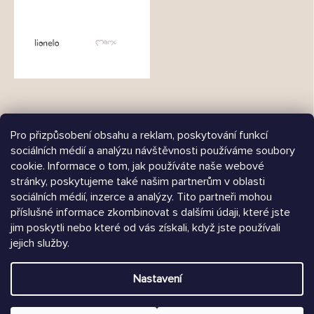
Pro přizpůsobení obsahu a reklam, poskytování funkcí
sociálních médií a analýzu návštěvnosti používáme soubory
cookie. Informace o tom, jak používáte naše webové
Árukereső.hu
stránky, poskytujeme také našim partnerům v oblasti
sociálních médií, inzerce a analýzy. Tito partneři mohou
příslušné informace zkombinovat s dalšími údaji, které jste
jim poskytli nebo které od vás získali, když jste používali
jejich služby.
Heureka.sk
Nastavení
Vytvořil Shoptet
Copyright 2026
Chrústiček.cz
. Všechna práva vyhrazena.