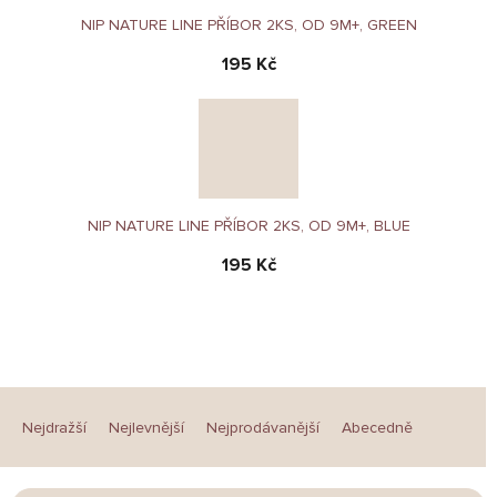
NIP NATURE LINE PŘÍBOR 2KS, OD 9M+, GREEN
195 Kč
NIP NATURE LINE PŘÍBOR 2KS, OD 9M+, BLUE
195 Kč
Ř
a
Nejdražší
Nejlevnější
Nejprodávanější
Abecedně
z
e
n