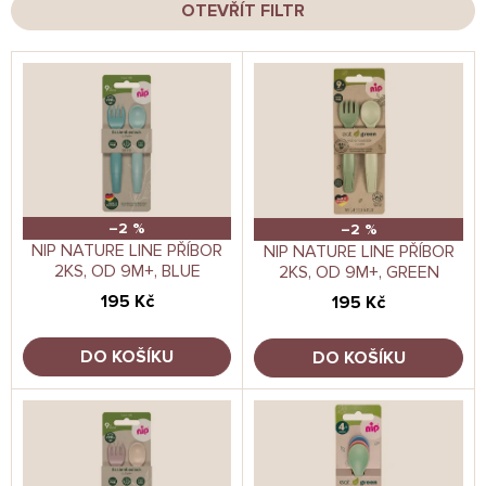
OTEVŘÍT FILTR
í
p
V
r
ý
o
p
d
i
u
s
k
p
t
r
ů
o
–2 %
–2 %
d
NIP NATURE LINE PŘÍBOR
NIP NATURE LINE PŘÍBOR
2KS, OD 9M+, BLUE
2KS, OD 9M+, GREEN
u
k
195 Kč
195 Kč
t
ů
DO KOŠÍKU
DO KOŠÍKU