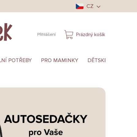
CZ
Prázdný košík
Přihlášení
NÁKUPNÍ
KOŠÍK
LNÍ POTŘEBY
PRO MAMINKY
DĚTSKÉ OBLEČENÍ