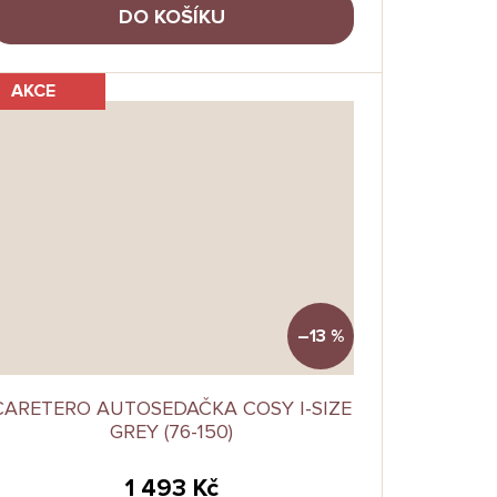
DO KOŠÍKU
AKCE
–13 %
CARETERO AUTOSEDAČKA COSY I-SIZE
GREY (76-150)
1 493 Kč