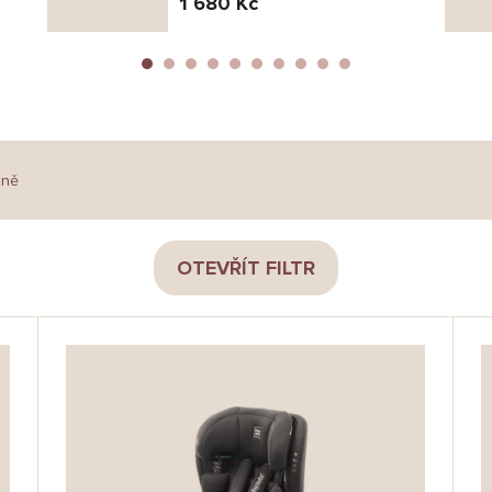
1 680 Kč
dně
OTEVŘÍT FILTR