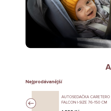
A
Nejprodávanější
LIONELO
AUTOSEDAČKA CARETERO
 76-150 CM
FALCON I-SIZE 76-150 CM