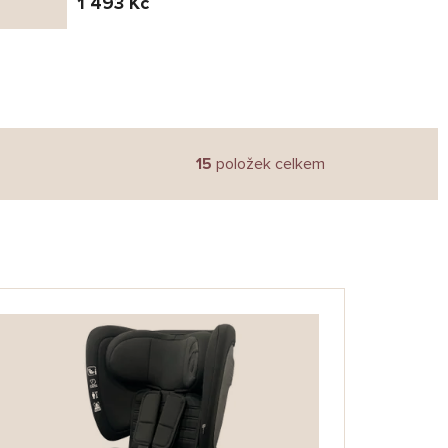
1 493 Kč
15
položek celkem