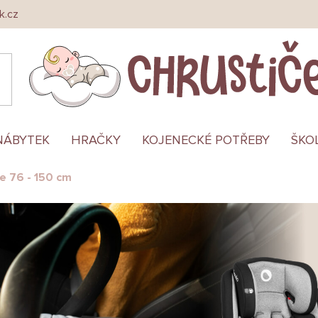
k.cz
NÁBYTEK
HRAČKY
KOJENECKÉ POTŘEBY
ŠKO
e 76 - 150 cm