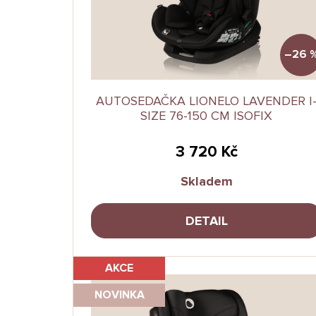
o
d
u
k
–26 
t
ů
AUTOSEDAČKA LIONELO LAVENDER I
SIZE 76-150 CM ISOFIX
3 720 Kč
Skladem
DETAIL
AKCE
NOVINKA