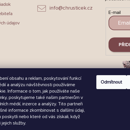
iadok
info
@
chrusticek.cz
E-mail
biteľa
ch údajov
PŘID
bení obsahu a reklam, poskytování funkcí
Odmítnout
édií a analýzu návštěvnosti používáme
ie. Informace o tom, jak používáte naše
nky, poskytujeme také našim partnerům v
lních médií, inzerce a analýzy. Tito partneři
šné informace zkombinovat s dalšími údaji,
m poskytli nebo které od vás získali, když
 jejich služby.