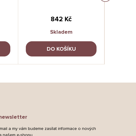
842 Kč
Skladem
DO KOŠÍKU
newsletter
-mail a my vám budeme zasílat informace o nových
a našem e-shopu.