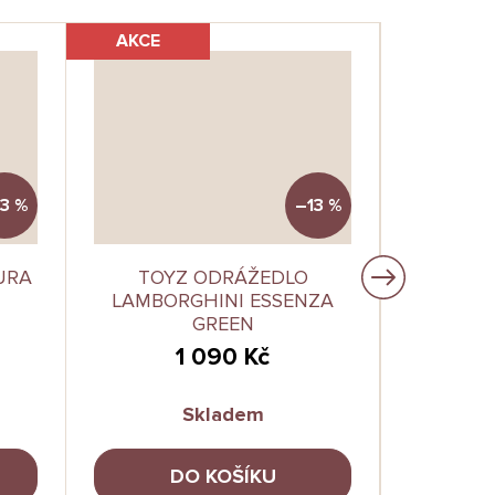
AKCE
AKCE
3 %
–13 %
URA
TOYZ ODRÁŽEDLO
TOYZ O
LAMBORGHINI ESSENZA
RO
GREEN
1 090 Kč
Skladem
DO KOŠÍKU