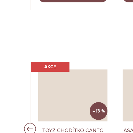
AKCE
–1 %
–13 %
 MULTI
TOYZ CHODÍTKO CANTO
ASA