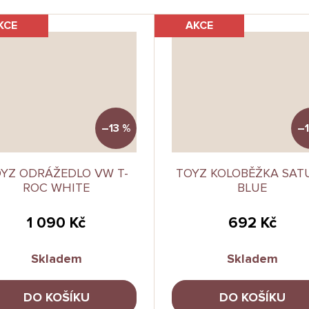
KCE
AKCE
–13 %
–1
YZ ODRÁŽEDLO VW T-
TOYZ KOLOBĚŽKA SAT
ROC WHITE
BLUE
1 090 Kč
692 Kč
Skladem
Skladem
DO KOŠÍKU
DO KOŠÍKU