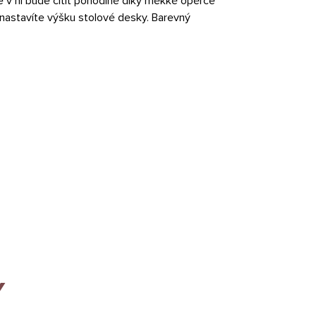
e v ní bude cítit pohodlně díky měkké opěrce
nastavíte výšku stolové desky. Barevný
Y