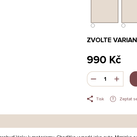
ZVOLTE VARIA
990 Kč
Měrná
cena:
Tisk
Zeptat s