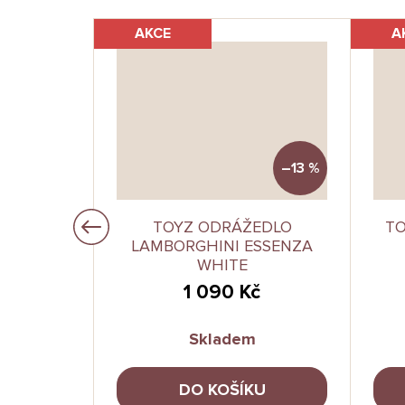
AKCE
A
–13 %
–13 %
RÁŽEDLO
TOYZ ODRÁŽEDLO
TO
TO RED
LAMBORGHINI ESSENZA
WHITE
1 090 Kč
Skladem
U
DO KOŠÍKU