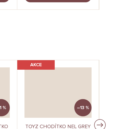
AKCE
1 %
–13 %
TKO
TOYZ CHODÍTKO NEL GREY
TOPMAR