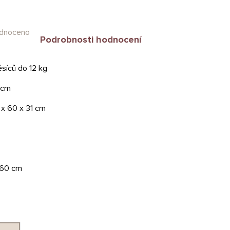
dnoceno
Podrobnosti hodnocení
síců do 12 kg
 cm
 x 60 x 31 cm
x60 cm