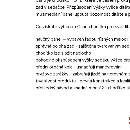
Cario je chodítko TOYZ, které ve vašem prcku 
zad v sedačce. Přizpůsobení výšky výšce dítět
multimediální panel upoutá pozornost dítěte a 
Co získáte výběrem Cario chodítka pro své dít
naučný panel – vybaven řadou různých melodií
správná poloha zad - zajištěna tvarovaným se
chodítko lze složit naplocho
pohodlné přizpůsobení výšky sedáku výšce dítě
přední otočná kola - usnadňují manévrování
pryžové zarážky - zabraňují jízdě na nerovném
trvanlivost produktu - pevná konstrukce a kvali
přehledný návod a snadná montáž - chodítko sl