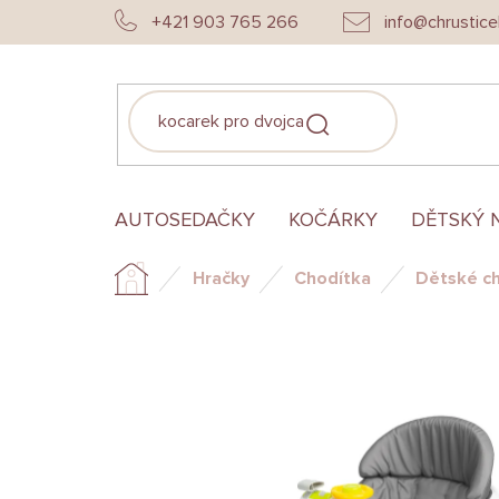
Přejít
+421 903 765 266
info@chrustice
na
obsah
HLEDAT
AUTOSEDAČKY
KOČÁRKY
DĚTSKÝ 
Hračky
Chodítka
Dětské ch
Domů