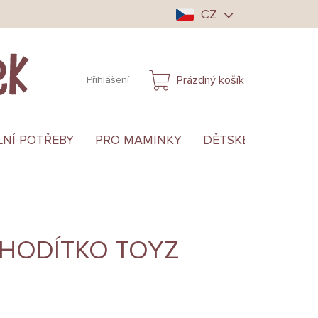
CZ
Prázdný košík
Přihlášení
NÁKUPNÍ
KOŠÍK
LNÍ POTŘEBY
PRO MAMINKY
DĚTSKÉ OBLEČENÍ
CHODÍTKO TOYZ