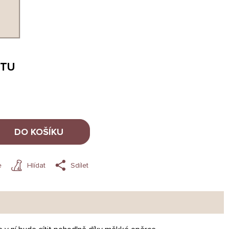
NTU
DO KOŠÍKU
e
Hlídat
Sdílet