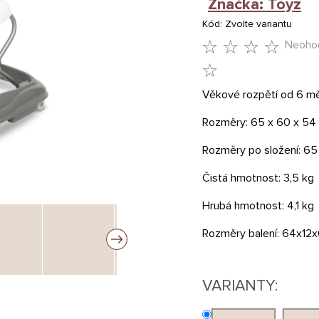
Značka:
Toyz
Kód:
Zvolte variantu
Neoho
PRŮMĚRNÉ
HODNOCENÍ
Věkové rozpětí od 6 mě
PRODUKTU
Rozměry: 65 x 60 x 54
JE
Rozměry po složení: 65
0,0
Čistá hmotnost: 3,5 kg
Z
Hrubá hmotnost: 4,1 kg
5
Rozměry balení: 64x12
HVĚZDIČEK.
VARIANTY: