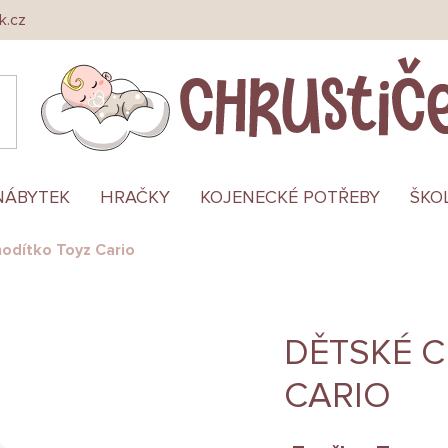
k.cz
NÁBYTEK
HRAČKY
KOJENECKÉ POTŘEBY
ŠKO
odítko Toyz Cario
DĚTSKÉ 
CARIO