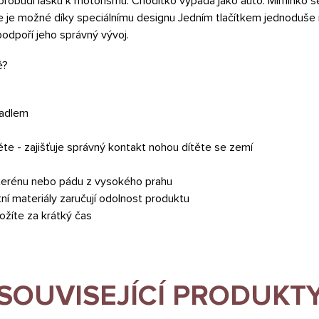
probudí lásku k motorismu. Chodítko vypadá jako auto. Miminko s
e je možné díky speciálnímu designu Jedním tlačítkem jednoduše 
podpoří jeho správný vývoj.
ě?
dadlem
te - zajišťuje správný kontakt nohou dítěte se zemí
 terénu nebo pádu z vysokého prahu
tní materiály zaručují odolnost produktu
ožíte za krátký čas
SOUVISEJÍCÍ PRODUKT