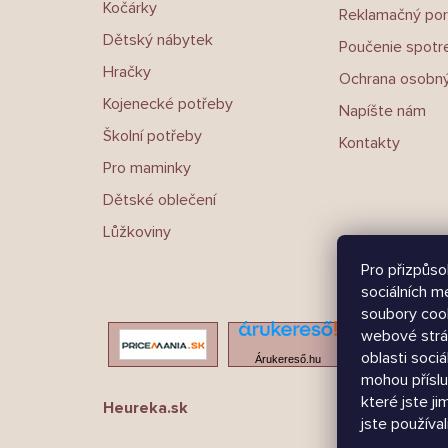
Kočárky
Reklamačný por
Dětský nábytek
Poučenie spotre
Hračky
Ochrana osobný
Kojenecké potřeby
Napíšte nám
Školní potřeby
Kontakty
Pro maminky
Dětské oblečení
Lůžkoviny
Pro přizpůso
sociálních m
soubory cook
webové strá
oblasti sociá
Árukereső.hu
mohou příslu
které jste ji
Heureka.sk
jste používali