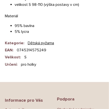
velikost S 98-110 (výška postavy v cm)
Materiál
95% bavlna
5% lycra
Kategorie
:
Dětská pyžama
EAN
:
0745314575249
Velikost
:
S
Určení
:
pro holky
Z
á
p
Podpora
a
Informace pro Vás
t