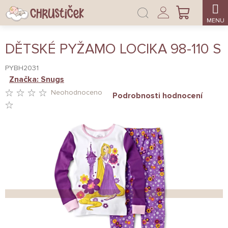
Přejít
Přihlášení
na
NÁKUPNÍ
obsah
KOŠÍK
DĚTSKÉ PYŽAMO LOCIKA 98-110 S
PYBH2031
Značka:
Snugs
Neohodnoceno
Podrobnosti hodnocení
PRŮMĚRNÉ
HODNOCENÍ
PRODUKTU
JE
0,0
Z
5
HVĚZDIČEK.