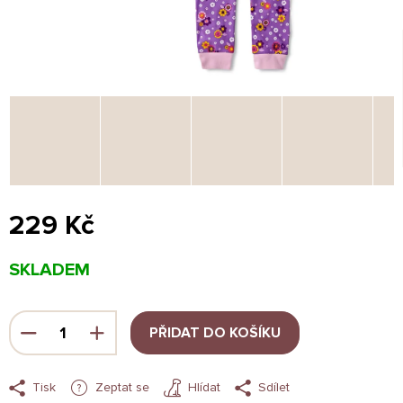
229 Kč
Měrná
SKLADEM
cena:
PŘIDAT DO KOŠÍKU
Tisk
Zeptat se
Hlídat
Sdílet