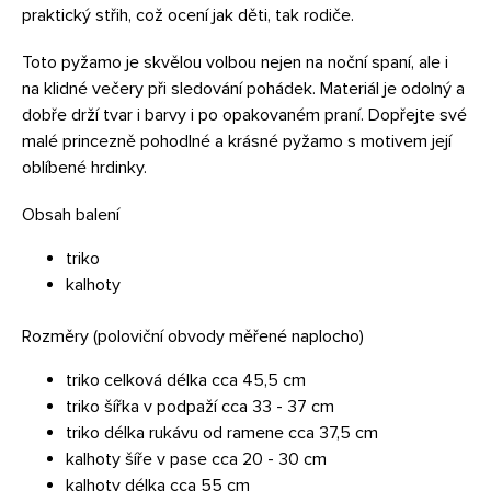
praktický střih, což ocení jak děti, tak rodiče.
Toto pyžamo je skvělou volbou nejen na noční spaní, ale i
na klidné večery při sledování pohádek. Materiál je odolný a
dobře drží tvar i barvy i po opakovaném praní. Dopřejte své
malé princezně pohodlné a krásné pyžamo s motivem její
oblíbené hrdinky.
Obsah balení
triko
kalhoty
Rozměry (poloviční obvody měřené naplocho)
triko celková délka cca 45,5 cm
triko šířka v podpaží cca 33 - 37 cm
triko délka rukávu od ramene cca 37,5 cm
kalhoty šíře v pase cca 20 - 30 cm
kalhoty délka cca 55 cm