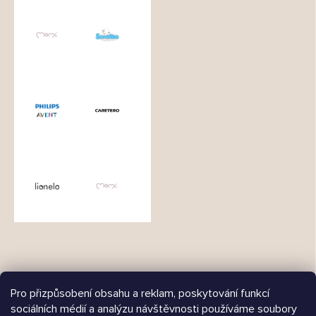
Pro přizpůsobení obsahu a reklam, poskytování funkcí
sociálních médií a analýzu návštěvnosti používáme soubory