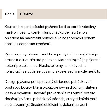
Popis
Diskuze
Kouzelně krásné dětské pyžamo Locika potěší všechny
malé princezny, které milují pohádky. Je navrženo s
ohledem na maximální pohodlí a volnost pohybu během
spánku i domácího lenošení.
Pyžamo je vyrobeno z měkké a prodyšné bavlny, která je
šetrná k citlivé dětské pokožce. Materiál zajišťuje příjemné
nošení po celou noc. Elastické lemy na rukávech a
nohavicích zaručují, že pyžamo skvěle sedí a nikde neškrtí.
Design pyžama je inspirovaný oblíbenou pohádkovou
postavou Lociky, která okouzluje svými dlouhými zlatými
vlasy a odvahou. Barevné provedení a roztomilé detaily
dodávají pyžamu pohádkový nádech, který si každá malá
slečna zamiluje. Snadné oblékání i svlékání usnadní