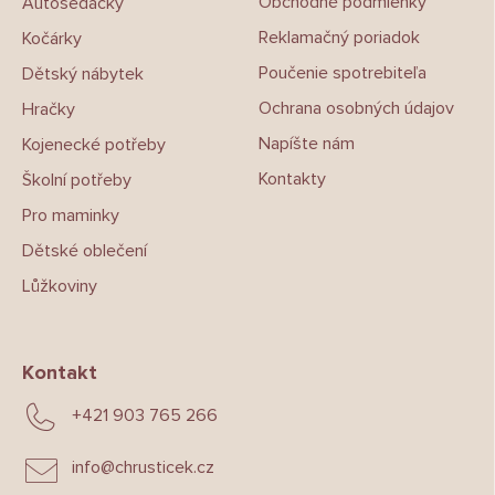
Obchodné podmienky
Autosedačky
í
Reklamačný poriadok
Kočárky
Poučenie spotrebiteľa
Dětský nábytek
Ochrana osobných údajov
Hračky
Napíšte nám
Kojenecké potřeby
Kontakty
Školní potřeby
Pro maminky
Dětské oblečení
Lůžkoviny
Kontakt
+421 903 765 266
info
@
chrusticek.cz