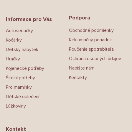
Z
á
p
Podpora
a
Informace pro Vás
t
Obchodné podmienky
Autosedačky
í
Reklamačný poriadok
Kočárky
Poučenie spotrebiteľa
Dětský nábytek
Ochrana osobných údajov
Hračky
Napíšte nám
Kojenecké potřeby
Kontakty
Školní potřeby
Pro maminky
Dětské oblečení
Lůžkoviny
Kontakt