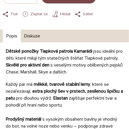
Tisk
Zeptat se
Hlídat
Sdílet
Popis
Diskuze
Dětské ponožky Tlapková patrola Kamarádi
jsou ideální pro
děti, které milují tým statečných štěňat Tlapkové patroly.
Skvělé pro aktivní den
s veselými motivy oblíbených pejsků
Chase, Marshall, Skye a dalších.
Každý pár má
měkké, tvarově stabilní lemy
, které se
nezařezávají,
extra plochý šev v prstech,
zesílenou špičku a
patu
pro dlouhou výdrž.
Elastan
zajišťuje perfektní tvar a
pohodlí při hraní nebo sportu.
Prodyšný materiál
s vysokým obsahem bavlny je vhodný
do bot, na volné noze nebo venku – podporuje zdravé