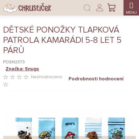
Přejít
Přihlášení
na
NÁKUPNÍ
obsah
KOŠÍK
DĚTSKÉ PONOŽKY TLAPKOVÁ
PATROLA KAMARÁDI 5-8 LET 5
PÁRŮ
POSN2373
Značka:
Snugs
Neohodnoceno
Podrobnosti hodnocení
PRŮMĚRNÉ
HODNOCENÍ
PRODUKTU
JE
0,0
Z
5
HVĚZDIČEK.