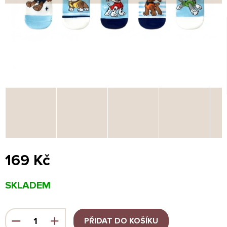
169 Kč
Měrná
SKLADEM
cena:
PŘIDAT DO KOŠÍKU