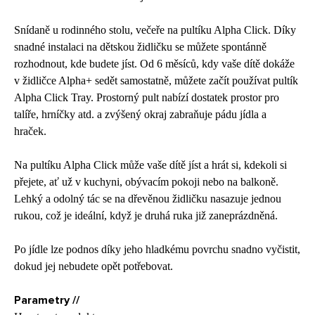
Snídaně u rodinného stolu, večeře na
pultíku
Alpha Click. Díky
snadné instalaci na dětskou židličku se můžete spontánně
rozhodnout, kde budete jíst. Od 6 měsíců, kdy vaše dítě dokáže
v židličce Alpha+ sedět samostatně, můžete začít používat
pultík
Alpha Click Tray. Prostorný pult nabízí dostatek
prostor pro
talíře, hrníčky atd. a zvýšený okraj zabraňuje pádu jídla a
hraček.
Na pultíku
Alpha Click může vaše dítě jíst a hrát si, kdekoli si
přejete, ať už v kuchyni, obývacím pokoji nebo na balkoně.
Lehký a odolný tác se na dřevěnou židličku nasazuje jednou
rukou, což je ideální, když je druhá ruka již zaneprázdněná.
Po jídle lze podnos díky jeho hladkému povrchu snadno vyčistit,
dokud jej nebudete opět potřebovat.
Parametry //