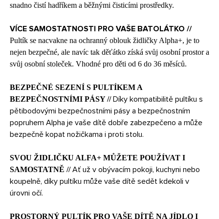
snadno čistí hadříkem a běžnými čisticími prostředky.
VÍCE SAMOSTATNOSTI PRO VAŠE BATOLÁTKO //
Pultík se nacvakne na ochranný oblouk židličky Alpha+, je to
nejen bezpečné, ale navíc tak děťátko získá svůj osobní prostor a
svůj osobní stoleček. Vhodné pro děti od 6 do 36 měsíců.
BEZPEČNÉ SEZENÍ S PULTÍKEM A
Díky kompatibilitě pultíku s
BEZPEČNOSTNÍMI PÁSY //
pětibodovými bezpečnostními pásy a bezpečnostním
popruhem Alpha je vaše dítě dobře zabezpečeno a může
bezpečně kopat nožičkama i proti stolu.
SVOU ŽIDLIČKU ALFA+ MŮŽETE POUŽÍVAT I
Ať už v obývacím pokoji, kuchyni nebo
SAMOSTATNĚ //
koupelně, díky pultíku může vaše dítě sedět kdekoli v
úrovni očí.
PROSTORNÝ PULTÍK PRO VAŠE DÍTĚ NA JÍDLO I