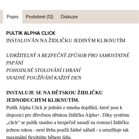
Popis
Podobné (12)
Diskuze
PULTÍK ALPHA CLICK
INSTALOVÁN NA ŽIDLIČKU JEDINÝM KLIKNUTÍM
UDRŽITELNÝ A BEZPEČNÝ ZPŮSOB PRO SAMOSTA
TNÉ
PAPÁNÍ
POHODLNÉ STOLOVÁNÍ I HRANÍ
SNADNÉ POUŽÍVÁNÍ KAŽDÝ DEN
INSTALUJE SE NA DĚTSKOU ŽIDLIČKU
JEDNODUCHÝM KLIKNUTÍM.
Pultík Alpha Click
je jedním z mnoha doplňků, které jsou k
dispozici pro dřevěnou dětskou židličku Alpha+. Díky systému
„click“ se pultík snadno
a bezpečně
nasadí na rostoucí
židličku
jednou rukou - není třeba
použít
žádné nářadí - a umožňuje tak
maximální flexibilitu během jídla.