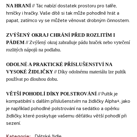
Tác nabízí dostatek prostoru pro talíře,
NA HRANÍ //
hrníčky i hračky. Vaše dítě si tak může pohodlně hrát a
papat, zatímco vy se můžete věnovat drobným činnostem.
ZVÝŠENÝ OKRAJ CHRÁNÍ PŘED ROZLITÍM I
PÁDEM //
Zvýšený okra
j zabraňuje pádu hraček nebo vytečení
rozlitých nápojů na podlahu.
ODOLNÉ A PRAKTICKÉ PŘ
Í
SLUŠENSTVÍ NA
VYSOKÉ ŽIDLIČKY //
Díky odolnému materiálu lze pultík
používat po dlouhou dobu.
Pultík je
VĚTŠÍ POHODLÍ DÍKY POLSTROVÁNÍ //
kompatibilní s dalším příslušenstvím na židličky Alpha+, jako
je například pohodlné polstrování na sedátko a opěrku
židličky, které poskytuje vašemu děťátku větší pohodlí při
sezení.
Kategorie
:
Dětské židle