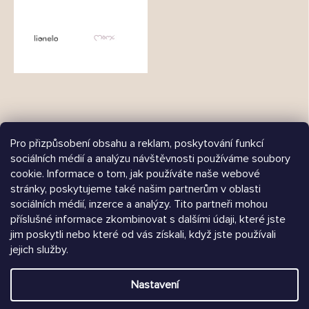
Pro přizpůsobení obsahu a reklam, poskytování funkcí
sociálních médií a analýzu návštěvnosti používáme soubory
Árukereső.hu
cookie. Informace o tom, jak používáte naše webové
stránky, poskytujeme také našim partnerům v oblasti
sociálních médií, inzerce a analýzy. Tito partneři mohou
příslušné informace zkombinovat s dalšími údaji, které jste
jim poskytli nebo které od vás získali, když jste používali
Heureka.sk
jejich služby.
Vytvořil Shoptet
Nastavení
Copyright 2026
Chrústiček.cz
. Všechna práva vyhrazena.