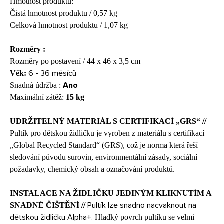
Hmotnost produktu:
Čistá hmotnost produktu / 0,57 kg
Celková hmotnost produktu / 1,07 kg
Rozměry :
Rozměry po postavení / 44 x 46 x 3,5 cm
6 - 36 měsíců
Věk:
Ano
Snadná údržba :
Maximální zátěž:
15 kg
UDRŽITELNÝ MATERIÁL S CERTIFIKACÍ „GRS“ //
Pultík pro dětskou židličku je vyroben z materiálu s certifikací
„Global Recycled Standard“ (GRS), což je norma která řeší
sledování původu surovin, environmentální zásady, sociální
požadavky, chemický obsah a označování produktů.
INSTALACE NA ŽIDLIČKU JEDINÝM KLIKNUTÍM A
Pultík lze snadno nacvaknout na
SNADNÉ ČIŠTĚNÍ //
dětskou židličku Alpha+.
Hladký povrch pultíku se velmi