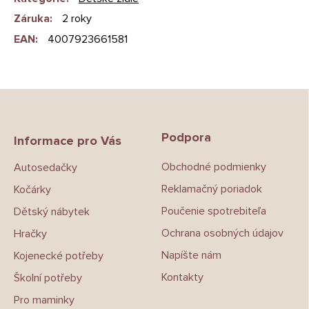
Záruka
:
2 roky
EAN
:
4007923661581
Z
á
p
Podpora
a
Informace pro Vás
t
Obchodné podmienky
Autosedačky
í
Reklamačný poriadok
Kočárky
Poučenie spotrebiteľa
Dětský nábytek
Ochrana osobných údajov
Hračky
Napíšte nám
Kojenecké potřeby
Kontakty
Školní potřeby
Pro maminky