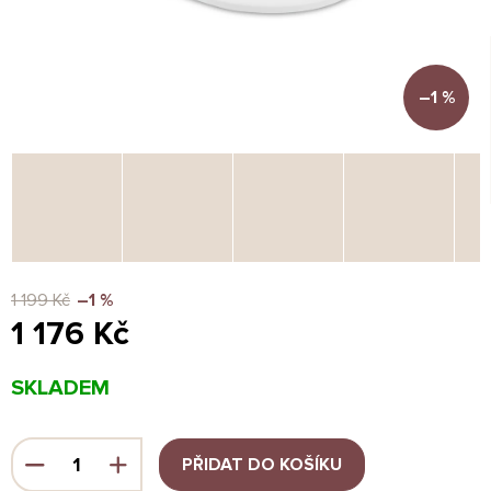
–1 %
1 199 Kč
–1 %
1 176 Kč
Měrná
SKLADEM
cena:
PŘIDAT DO KOŠÍKU