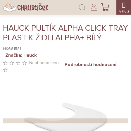
Přejít
Přihlášení
na
NÁKUPNÍ
obsah
KOŠÍK
HAUCK PULTÍK ALPHA CLICK TRAY
PLAST K ŽIDLI ALPHA+ BÍLÝ
HK661581
Značka:
Hauck
Neohodnoceno
Podrobnosti hodnocení
PRŮMĚRNÉ
HODNOCENÍ
PRODUKTU
JE
0,0
Z
5
HVĚZDIČEK.