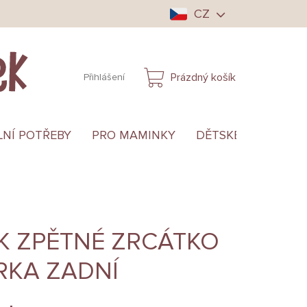
CZ
Prázdný košík
Přihlášení
NÁKUPNÍ
KOŠÍK
LNÍ POTŘEBY
PRO MAMINKY
DĚTSKÉ OBLEČENÍ
K ZPĚTNÉ ZRCÁTKO
RKA ZADNÍ