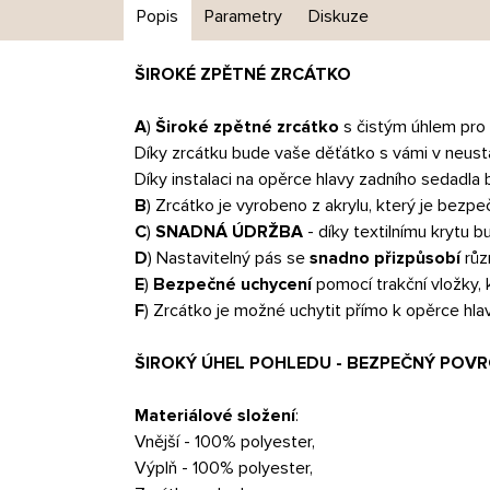
Popis
Parametry
Diskuze
ŠIROKÉ ZPĚTNÉ ZRCÁTKO
A
)
Široké zpětné zrcátko
s čistým úhlem pro
Díky zrcátku bude vaše děťátko s vámi v neustál
Díky instalaci na opěrce hlavy zadního sedadla
B
) Zrcátko je vyrobeno z akrylu, který je bezpe
C
)
SNADNÁ ÚDRŽBA
- díky textilnímu krytu b
D
) Nastavitelný pás se
snadno přizpůsobí
růz
E
)
Bezpečné uchycení
pomocí trakční vložky, 
F
) Zrcátko je možné uchytit přímo k opěrce hl
ŠIROKÝ ÚHEL POHLEDU - BEZPEČNÝ POVR
Materiálové složení
:
Vnější - 100% polyester,
Výplň - 100% polyester,