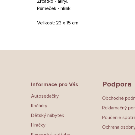
Zrcátko - akryl,
Rámeček - hliník.
Velikost: 23 x 15 cm
Z
á
p
a
t
Podpora
Informace pro Vás
í
Autosedačky
Obchodné pod
Kočárky
Reklamačný por
Dětský nábytek
Poučenie spotre
Hračky
Ochrana osobný
Kojenecké potřeby