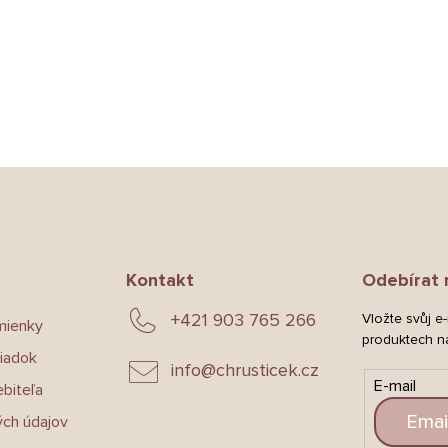
Kontakt
Odebírat 
+421 903 765 266
Vložte svůj e
mienky
produktech n
iadok
info
@
chrusticek.cz
E-mail
biteľa
ch údajov