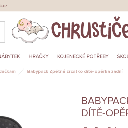
k.cz
NÁBYTEK
HRAČKY
KOJENECKÉ POTŘEBY
ŠKO
edačkám
Babypack Zpětné zrcátko dítě-opěrka zadní
BABYPAC
DÍTĚ-OPĚ