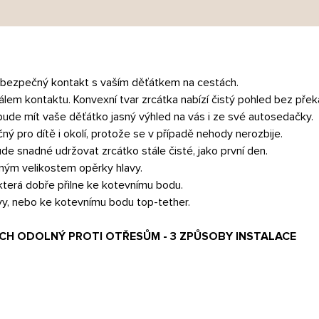
 bezpečný kontakt s vaším děťátkem na cestách.
em kontaktu. Konvexní tvar zrcátka nabízí čistý pohled bez překáž
 bude mít vaše děťátko jasný výhled na vás i ze své autosedačky.
čný pro dítě i okolí, protože se v případě nehody nerozbije.
ude snadné udržovat zrcátko stále čisté, jako první den.
ným velikostem opěrky hlavy.
která dobře přilne ke kotevnímu bodu.
avy, nebo ke kotevnímu bodu top-tether.
CH ODOLNÝ PROTI OTŘESŮM - 3 ZPŮSOBY INSTALACE