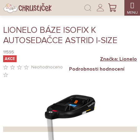
Přejít
Přihlášení
na
NÁKUPNÍ
obsah
KOŠÍK
LIONELO BÁZE ISOFIX K
AUTOSEDAČCE ASTRID I-SIZE
11595
Značka:
Lionelo
AKCE
Neohodnoceno
Podrobnosti hodnocení
PRŮMĚRNÉ
HODNOCENÍ
PRODUKTU
JE
0,0
Z
5
HVĚZDIČEK.