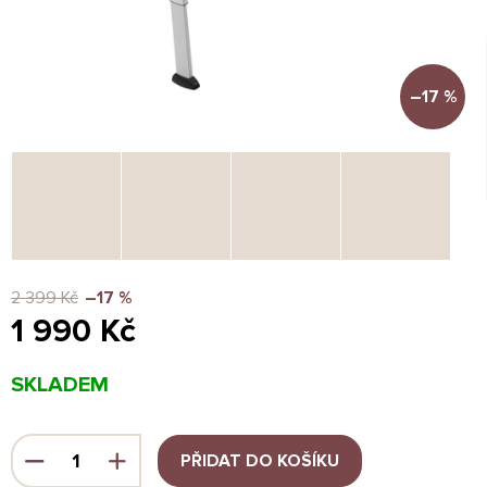
–17 %
2 399 Kč
–17 %
1 990 Kč
Měrná
SKLADEM
cena:
PŘIDAT DO KOŠÍKU