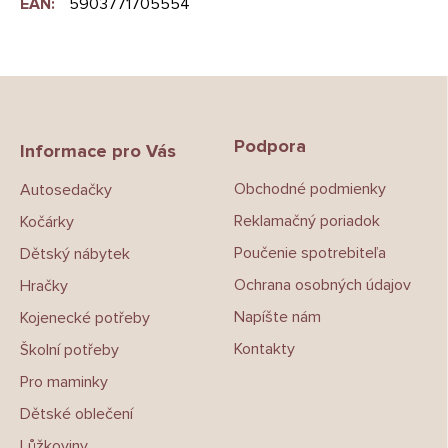
EAN
:
5903771705554
Z
á
p
Podpora
a
Informace pro Vás
t
Obchodné podmienky
Autosedačky
í
Reklamačný poriadok
Kočárky
Poučenie spotrebiteľa
Dětský nábytek
Ochrana osobných údajov
Hračky
Napíšte nám
Kojenecké potřeby
Kontakty
Školní potřeby
Pro maminky
Dětské oblečení
Lůžkoviny