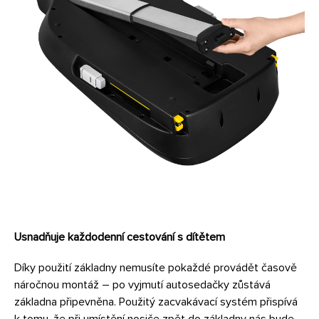
Usnadňuje každodenní cestování s dítětem
Díky použití základny nemusíte pokaždé provádět časově
náročnou montáž – po vyjmutí autosedačky zůstává
základna připevněna. Použitý zacvakávací systém přispívá
k tomu, že při umístění nosiče zpět do základny nás bude