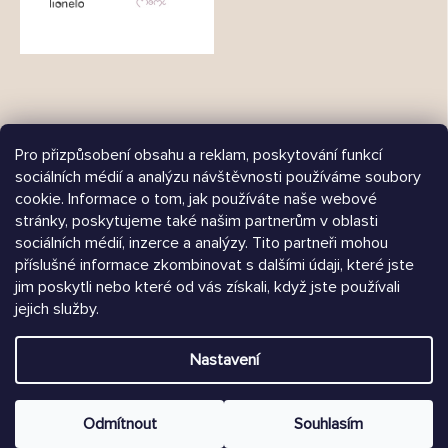
Pro přizpůsobení obsahu a reklam, poskytování funkcí
sociálních médií a analýzu návštěvnosti používáme soubory
cookie. Informace o tom, jak používáte naše webové
Árukereső.hu
stránky, poskytujeme také našim partnerům v oblasti
sociálních médií, inzerce a analýzy. Tito partneři mohou
příslušné informace zkombinovat s dalšími údaji, které jste
jim poskytli nebo které od vás získali, když jste používali
Heureka.sk
jejich služby.
Vytvořil Shoptet
Nastavení
Copyright 2026
Chrústiček.cz
. Všechna práva vyhrazena.
Upravit nastavení cookies
Odmítnout
Souhlasím