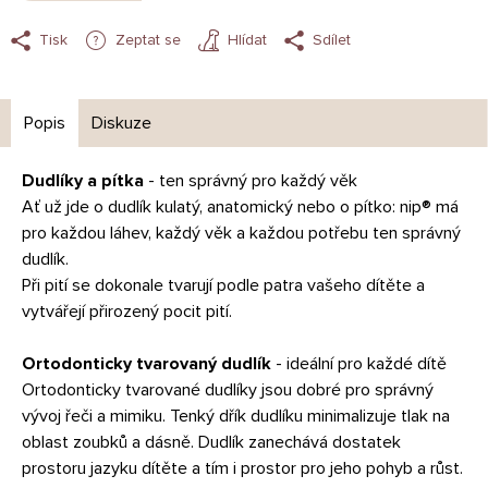
Tisk
Zeptat se
Hlídat
Sdílet
Popis
Diskuze
Dudlíky a pítka
- ten správný pro každý věk
Ať už jde o dudlík kulatý, anatomický nebo o pítko: nip® má
pro každou láhev, každý věk a každou potřebu ten správný
dudlík.
Při pití se dokonale tvarují podle patra vašeho dítěte a
vytvářejí přirozený pocit pití.
Ortodonticky tvarovaný dudlík
- ideální pro každé dítě
Ortodonticky tvarované dudlíky jsou dobré pro správný
vývoj řeči a mimiku. Tenký dřík dudlíku minimalizuje tlak na
oblast zoubků a dásně. Dudlík zanechává dostatek
prostoru jazyku dítěte a tím i prostor pro jeho pohyb a růst.