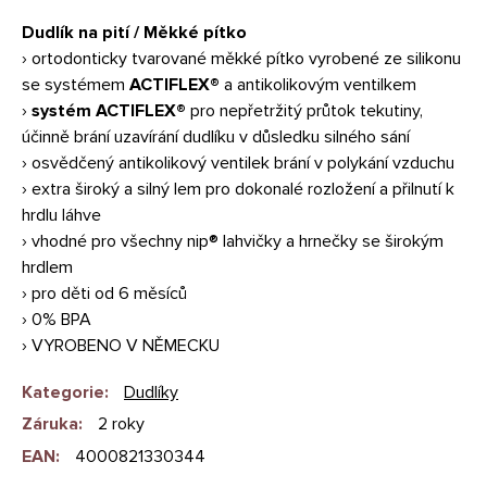
Dudlík na pití / Měkké pítko
› ortodonticky tvarované měkké pítko vyrobené ze silikonu
se systémem
ACTIFLEX®
a antikolikovým ventilkem
›
systém ACTIFLEX®
pro nepřetržitý průtok tekutiny,
účinně brání uzavírání dudlíku v důsledku silného sání
› osvědčený antikolikový ventilek brání v polykání vzduchu
› extra široký a silný lem pro dokonalé rozložení a přilnutí k
hrdlu láhve
› vhodné pro všechny nip® lahvičky a hrnečky se širokým
hrdlem
› pro děti od 6 měsíců
› 0% BPA
› VYROBENO V NĚMECKU
Kategorie
:
Dudlíky
Záruka
:
2 roky
EAN
:
4000821330344