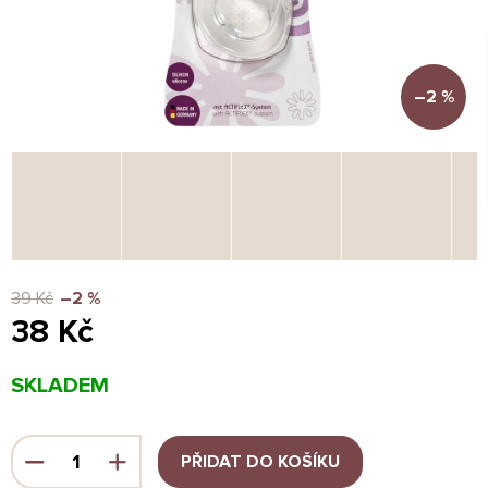
–2 %
39 Kč
–2 %
38 Kč
Měrná
SKLADEM
cena:
PŘIDAT DO KOŠÍKU