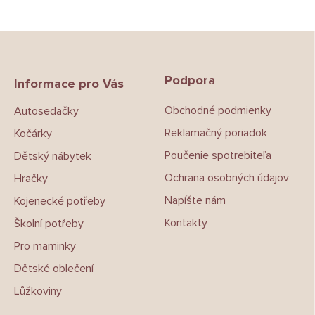
Z
á
p
Podpora
a
Informace pro Vás
t
Obchodné podmienky
Autosedačky
í
Reklamačný poriadok
Kočárky
Poučenie spotrebiteľa
Dětský nábytek
Ochrana osobných údajov
Hračky
Napíšte nám
Kojenecké potřeby
Kontakty
Školní potřeby
Pro maminky
Dětské oblečení
Lůžkoviny