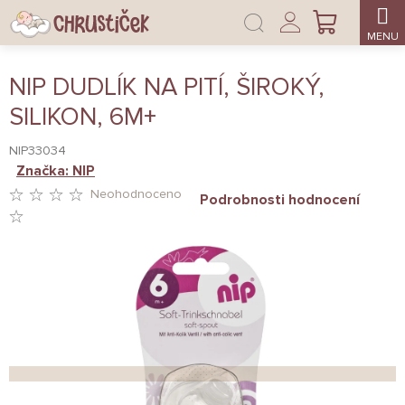
Přejít
Přihlášení
na
NÁKUPNÍ
obsah
KOŠÍK
NIP DUDLÍK NA PITÍ, ŠIROKÝ,
SILIKON, 6M+
NIP33034
Značka:
NIP
Neohodnoceno
Podrobnosti hodnocení
PRŮMĚRNÉ
HODNOCENÍ
PRODUKTU
JE
0,0
Z
5
HVĚZDIČEK.