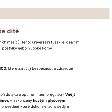
še dítě
ích měsíců. Tento univerzální fusak je ideálním
í postýlky nebo hluboké korby.
100
, které zaručují bezpečnost a zdravotní
t při dotyku a optimální termoregulaci •
Vnější
ímec
– zakončený
hustým plyšovým
 provedení, které dokonale ladí s šedým