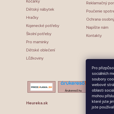
Kočárky
Reklamačný por
Dětský nábytek
Poučenie spotre
Hračky
Ochrana osobný
Kojenecké potřeby
Napíšte nám
Školní potřeby
Kontakty
Pro maminky
Dětské oblečení
Lůžkoviny
Pro přizpůso
sociálních m
soubory cook
webové strá
oblasti sociá
Árukereső.hu
mohou příslu
které jste ji
Heureka.sk
jste používali