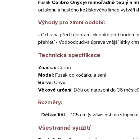
Fusak
Colibro Onyx
je
mimořádně teplý a hr
ortalionu a hustého kožíškového límce vytváří do
Výhody pro zimní období:
• Ochrana před teplotami hluboko pod bodem mr
přehřátí • Vodoodpudivá úprava vnější látky c
Technická specifikace
Značka:
Colibro
Model:
Fusak do kočárku a saní
Barva:
Onyx
Věkové určení:
Děti od narození do 36 měsíc
Rozměry:
-
Délka:
100 – 105 cm (v závislosti na stupni ro
Všestranné využití