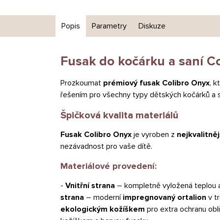
Popis
Parametry
Diskuze
Fusak do kočárku a saní Co
Prozkoumat
prémiový fusak Colibro Onyx
, k
řešením pro všechny typy dětských kočárků a sa
Špičková kvalita materiálů
Fusak Colibro Onyx
je vyroben z
nejkvalitně
nezávadnost pro vaše dítě.
Materiálové provedení:
-
Vnitřní strana
– kompletně vyložená teplou 
strana
– moderní
impregnovaný ortalion
v t
ekologickým kožíškem
pro extra ochranu obl