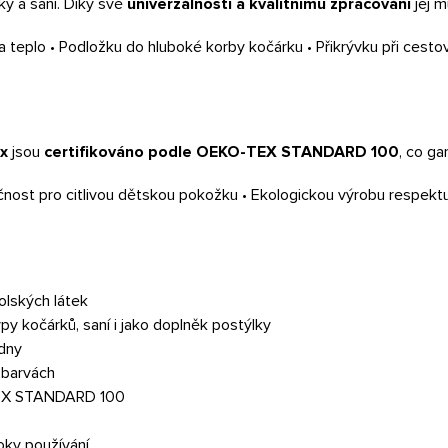
y a saní. Díky své
univerzálnosti a kvalitnímu zpracování
jej m
 teplo • Podložku do hluboké korby kočárku • Přikrývku při cesto
x
jsou
certifikováno podle OEKO-TEX STANDARD 100
, co ga
ost pro citlivou dětskou pokožku • Ekologickou výrobu respektující
polských látek
y kočárků, saní i jako doplněk postýlky
 dny
 barvách
TEX STANDARD 100
oky používání