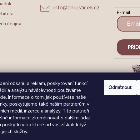
iadok
info
@
chrusticek.cz
E-mail
biteľa
ch údajov
PŘID
bení obsahu a reklam, poskytování funkcí
Odmítnout
édií a analýzu návštěvnosti používáme
ie. Informace o tom, jak používáte naše
nky, poskytujeme také našim partnerům v
lních médií, inzerce a analýzy. Tito partneři
šné informace zkombinovat s dalšími údaji,
m poskytli nebo které od vás získali, když
 jejich služby.