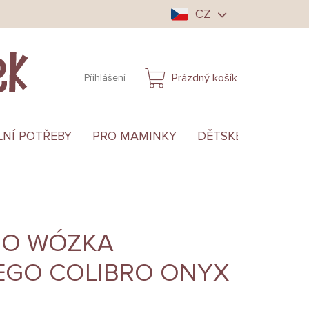
CZ
Prázdný košík
Přihlášení
NÁKUPNÍ
KOŠÍK
LNÍ POTŘEBY
PRO MAMINKY
DĚTSKÉ OBLEČENÍ
DO WÓZKA
CEGO COLIBRO ONYX