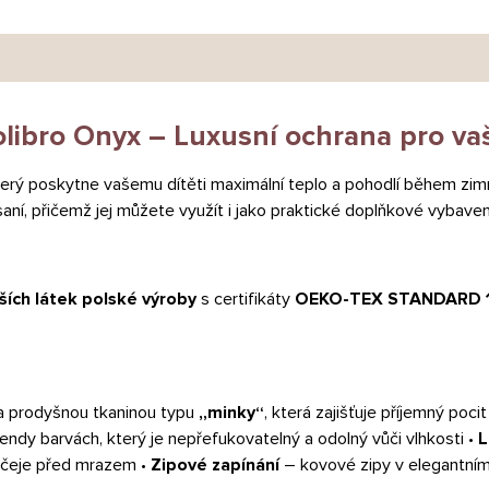
libro Onyx – Luxusní ochrana pro va
terý poskytne vašemu dítěti maximální teplo a pohodlí během zimn
ní, přičemž jej můžete využít i jako praktické doplňkové vybaven
jších látek polské výroby
s certifikáty
OEKO-TEX STANDARD 
a prodyšnou tkaninou typu
„minky“
, která zajišťuje příjemný poci
rendy barvách, který je nepřefukovatelný a odolný vůči vlhkosti •
L
ičeje před mrazem •
Zipové zapínání
– kovové zipy v elegantním