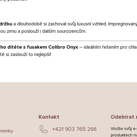
držbu
a dlouhodobě si zachoval svůj luxusní vzhled. Impregnovaný
elou zimu a poslouží i dalším sourozencům.
eho dítěte s fusakem Colibro Onyx
– ideálním řešením pro chla
 si zaslouží to nejlepší!
Kontakt
Odebírat 
+421 903 765 266
Vložte svůj e
mienky
produktech n