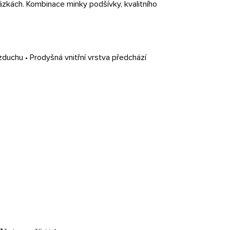
házkách. Kombinace minky podšívky, kvalitního
uchu • Prodyšná vnitřní vrstva předchází