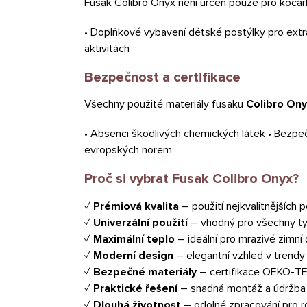
Fusak Colibro Onyx není určen pouze pro kočárk
• Doplňkové vybavení dětské postýlky pro extra
aktivitách
Bezpečnost a certifikace
Všechny použité materiály fusaku
Colibro Ony
• Absenci škodlivých chemických látek • Bezpečn
evropských norem
Proč si vybrat Fusak Colibro Onyx?
✓
Prémiová kvalita
– použití nejkvalitnějších 
✓
Univerzální použití
– vhodný pro všechny typ
✓
Maximální teplo
– ideální pro mrazivé zimní
✓
Moderní design
– elegantní vzhled v trendy
✓
Bezpečné materiály
– certifikace OEKO-
✓
Praktické řešení
– snadná montáž a údržba
✓
Dlouhá životnost
– odolné zpracování pro r