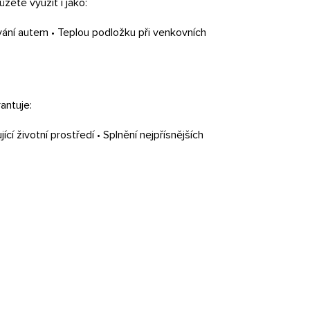
ůžete využít i jako:
vání autem • Teplou podložku při venkovních
rantuje:
 životní prostředí • Splnění nejpřísnějších