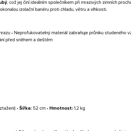
ubý
, což jej činí ideálním společníkem při mrazivých zimních proc
konalou izolační bariéru proti chladu, větru a vlhkosti.
azu • Neprofukovatelný materiál zabraňuje průniku studeného vzd
hrání před sněhem a deštěm
ů
ztažení) •
Šířka:
52 cm •
Hmotnost:
1,2 kg