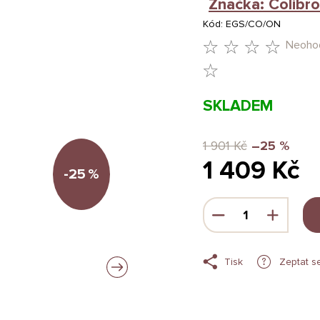
Značka:
Colibro
Kód:
EGS/CO/ON
Neoho
PRŮMĚRNÉ
HODNOCENÍ
SKLADEM
PRODUKTU
JE
1 901 Kč
–25 %
1 409 Kč
0,0
-25
%
Z
Měrná
5
cena:
HVĚZDIČEK.
Tisk
Zeptat s