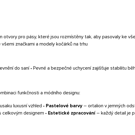
n otvory pro pásy, které jsou rozmístěny tak, aby pasovaly ke
e všemi značkami a modely kočárků na trhu
evnění do saní • Pevné a bezpečné uchycení zajišťuje stabilitu bě
mbinaci funkčnosti a módního designu:
usaku luxusní vzhled •
Pastelové barvy
– ortalion v jemných od
 s celkovým designem •
Estetické zpracování
– každý detail je 