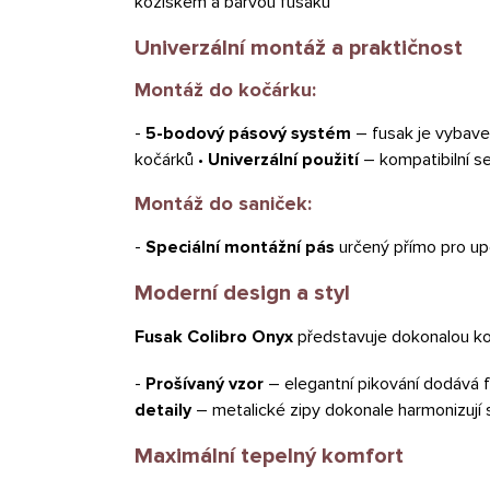
kožíškem a barvou fusaku
Univerzální montáž a praktičnost
Montáž do kočárku:
-
5-bodový pásový systém
– fusak je vybave
kočárků •
Univerzální použití
– kompatibilní s
Montáž do saniček:
-
Speciální montážní pás
určený přímo pro up
Moderní design a styl
Fusak Colibro Onyx
představuje dokonalou ko
-
Prošívaný vzor
– elegantní pikování dodává f
detaily
– metalické zipy dokonale harmonizují
Maximální tepelný komfort