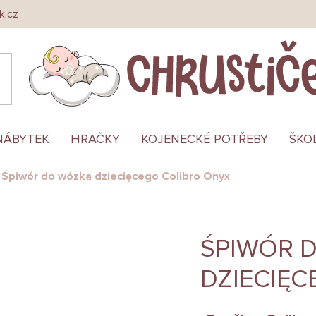
k.cz
NÁBYTEK
HRAČKY
KOJENECKÉ POTŘEBY
ŠKO
Śpiwór do wózka dziecięcego Colibro Onyx
ŚPIWÓR 
DZIECIĘ