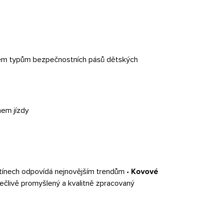
 všem typům bezpečnostních pásů dětských
hem jízdy
stínech odpovídá nejnovějším trendům •
Kovové
pečlivě promyšlený a kvalitně zpracovaný