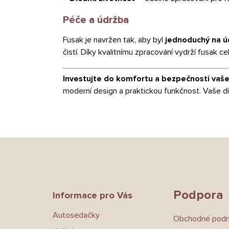
Péče a údržba
Fusak je navržen tak, aby byl
jednoduchý na ú
čistí. Díky kvalitnímu zpracování vydrží fusak c
Investujte do komfortu a bezpečnosti vaš
moderní design a praktickou funkčnost. Vaše dítě
Z
á
p
a
t
Podpora
Informace pro Vás
í
Autosedačky
Obchodné pod