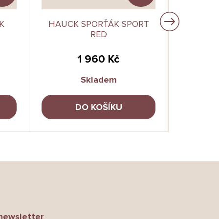
K
HAUCK SPORŤÁK SPORT
CARET
RED
KOČÁR
1 960 Kč
Skladem
DO KOŠÍKU
newsletter