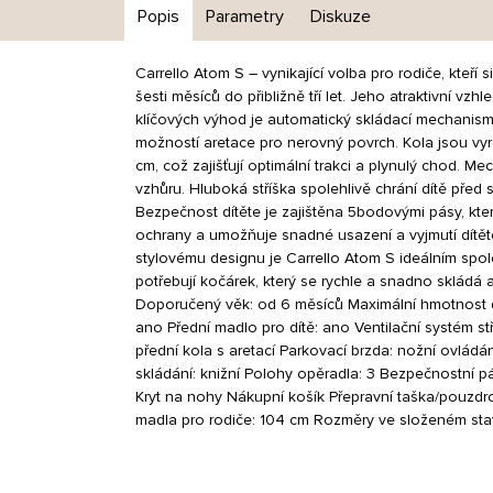
Popis
Parametry
Diskuze
Carrello Atom S – vynikající volba pro rodiče, kteř
šesti měsíců do přibližně tří let. Jeho atraktivní v
klíčových výhod je automatický skládací mechanismu
možností aretace pro nerovný povrch. Kola jsou vyro
cm, což zajišťují optimální trakci a plynulý chod. M
vzhůru. Hluboká stříška spolehlivě chrání dítě pře
Bezpečnost dítěte je zajištěna 5bodovými pásy, kte
ochrany a umožňuje snadné usazení a vyjmutí dítěte,
stylovému designu je Carrello Atom S ideálním spol
potřebují kočárek, který se rychle a snadno skládá 
Doporučený věk: od 6 měsíců Maximální hmotnost dít
ano Přední madlo pro dítě: ano Ventilační systém s
přední kola s aretací Parkovací brzda: nožní ovládá
skládání: knižní Polohy opěradla: 3 Bezpečnostní p
Kryt na nohy Nákupní košík Přepravní taška/pouzd
madla pro rodiče: 104 cm Rozměry ve složeném st