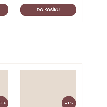
DO KOŠÍKU
AKCE
9 %
–1 %