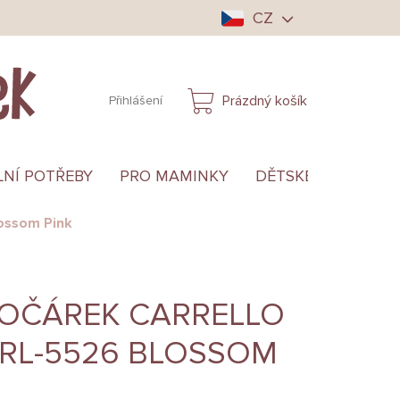
CZ
Prázdný košík
Přihlášení
NÁKUPNÍ
KOŠÍK
LNÍ POTŘEBY
PRO MAMINKY
DĚTSKÉ OBLEČENÍ
ossom Pink
KOČÁREK CARRELLO
CRL-5526 BLOSSOM