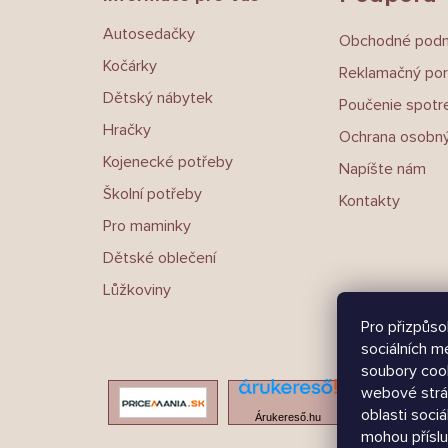
í
Autosedačky
Obchodné pod
Kočárky
Reklamačný por
Dětský nábytek
Poučenie spotre
Hračky
Ochrana osobný
Kojenecké potřeby
Napíšte nám
Školní potřeby
Kontakty
Pro maminky
Dětské oblečení
Lůžkoviny
Pro přizpůso
sociálních m
soubory cook
webové strá
oblasti sociá
Árukereső.hu
mohou příslu