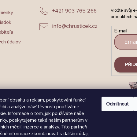
+421 903 765 266
Vložte svůj e
mienky
produktech n
iadok
info
@
chrusticek.cz
E-mail
biteľa
ch údajov
PŘID
bení obsahu a reklam, poskytování funkcí
Odmítnout
édií a analýzu návštěvnosti používáme
ie. Informace o tom, jak používáte naše
nky, poskytujeme také našim partnerům v
lních médií, inzerce a analýzy. Tito partneři
šné informace zkombinovat s dalšími údaji,