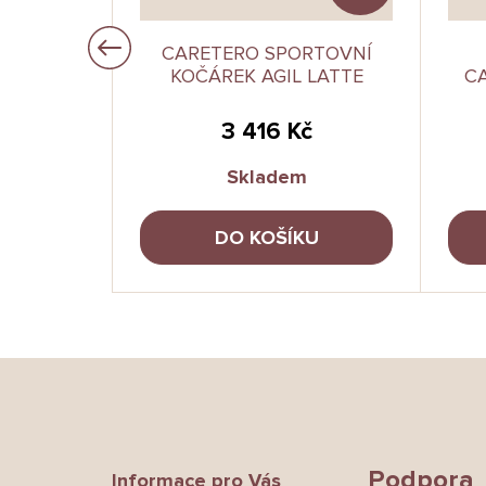
Í KOČÁR
CARETERO SPORTOVNÍ
LUS CORK
KOČÁREK AGIL LATTE
CA
č
3 416 Kč
Skladem
U
DO KOŠÍKU
Z
á
p
a
t
Podpora
Informace pro Vás