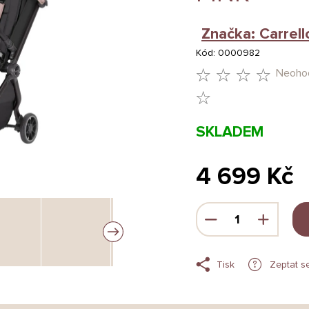
Značka:
Carrell
Kód:
0000982
Neoho
PRŮMĚRNÉ
HODNOCENÍ
SKLADEM
PRODUKTU
JE
4 699 Kč
0,0
Měrná
Z
cena:
5
HVĚZDIČEK.
Tisk
Zeptat s