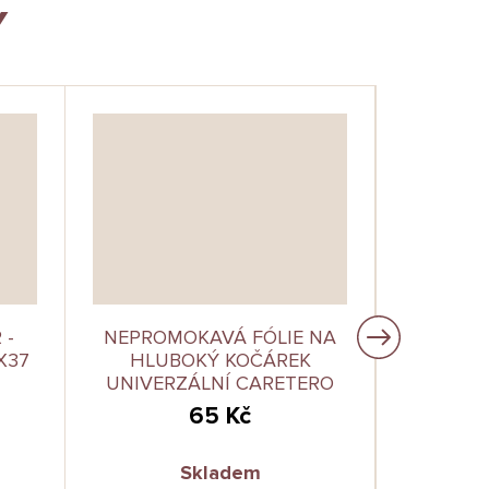
Y
 -
NEPROMOKAVÁ FÓLIE NA
NEPROM
X37
HLUBOKÝ KOČÁREK
GOLF
UNIVERZÁLNÍ CARETERO
UNIVER
65 Kč
Skladem