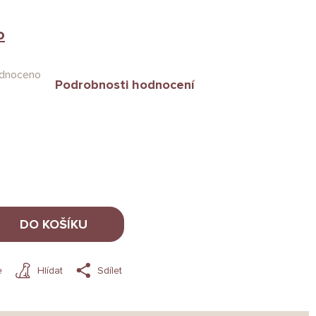
o
dnoceno
Podrobnosti hodnocení
DO KOŠÍKU
e
Hlídat
Sdílet