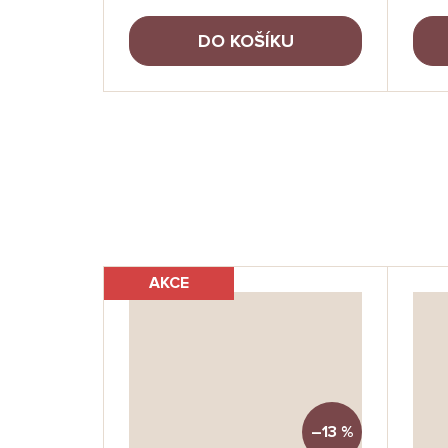
DO KOŠÍKU
AKCE
–1 %
–13 %