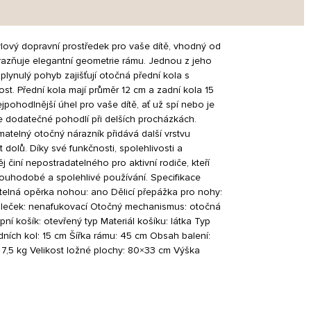
tylový dopravní prostředek pro vaše dítě, vhodný od
zdůrazňuje elegantní geometrie rámu. Jednou z jeho
lynulý pohyb zajišťují otočná přední kola s
ost. Přední kola mají průměr 12 cm a zadní kola 15
jpohodlnější úhel pro vaše dítě, ať už spí nebo je
e dodatečné pohodlí při delších procházkách.
atelný otočný nárazník přidává další vrstvu
dolů. Díky své funkčnosti, spolehlivosti a
iní nepostradatelného pro aktivní rodiče, kteří
dlouhodobé a spolehlivé používání. Specifikace
vitelná opěrka nohou: ano Dělicí přepážka pro nohy:
p koleček: nenafukovací Otočný mechanismus: otočná
ní košík: otevřený typ Materiál košíku: látka Typ
ních kol: 15 cm Šířka rámu: 45 cm Obsah balení:
7,5 kg Velikost ložné plochy: 80×33 cm Výška