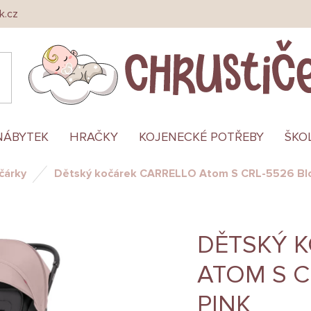
k.cz
NÁBYTEK
HRAČKY
KOJENECKÉ POTŘEBY
ŠKO
čárky
Dětský kočárek CARRELLO Atom S CRL-5526 Bl
DĚTSKÝ 
ATOM S 
PINK