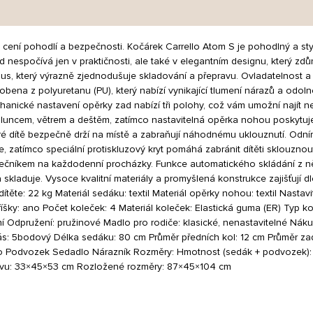
í si cení pohodlí a bezpečnosti. Kočárek Carrello Atom S je pohodlný a s
zhled nespočívá jen v praktičnosti, ale také v elegantním designu, který 
s, který výrazně zjednodušuje skladování a přepravu. Ovladatelnost a p
bena z polyuretanu (PU), který nabízí vynikající tlumení nárazů a odoln
echanické nastavení opěrky zad nabízí tři polohy, což vám umožní najít ne
d sluncem, větrem a deštěm, zatímco nastavitelná opěrka nohou poskytuj
ré dítě bezpečně drží na místě a zabraňují náhodnému uklouznutí. Odním
 zatímco speciální protiskluzový kryt pomáhá zabránit dítěti sklouznout 
ečníkem na každodenní procházky. Funkce automatického skládání z něj č
a skladuje. Vysoce kvalitní materiály a promyšlená konstrukce zajišťují 
ěte: 22 kg Materiál sedáku: textil Materiál opěrky nohou: textil Nasta
tříšky: ano Počet koleček: 4 Materiál koleček: Elastická guma (ER) Ty
ní Odpružení: pružinové Madlo pro rodiče: klasické, nenastavitelné Nákup
ás: 5bodový Délka sedáku: 80 cm Průměr předních kol: 12 cm Průměr zad
ro Podvozek Sedadlo Nárazník Rozměry: Hmotnost (sedák + podvozek): 
avu: 33×45×53 cm Rozložené rozměry: 87×45×104 cm