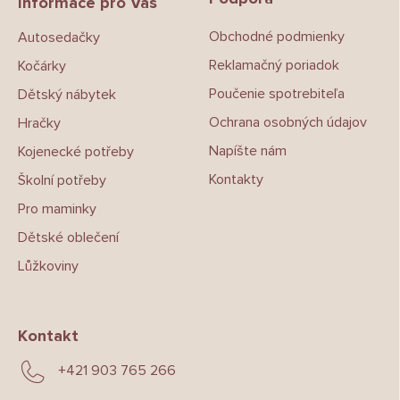
a
Informace pro Vás
t
Obchodné podmienky
Autosedačky
í
Reklamačný poriadok
Kočárky
Poučenie spotrebiteľa
Dětský nábytek
Ochrana osobných údajov
Hračky
Napíšte nám
Kojenecké potřeby
Kontakty
Školní potřeby
Pro maminky
Dětské oblečení
Lůžkoviny
Kontakt
+421 903 765 266