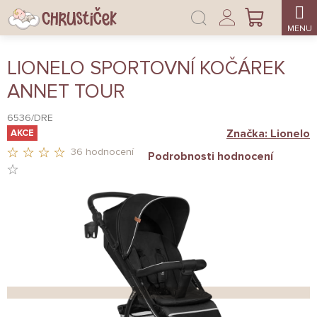
Přejít
Přihlášení
na
NÁKUPNÍ
obsah
KOŠÍK
LIONELO SPORTOVNÍ KOČÁREK
ANNET TOUR
6536/DRE
Značka:
Lionelo
AKCE
36 hodnocení
Podrobnosti hodnocení
PRŮMĚRNÉ
HODNOCENÍ
PRODUKTU
JE
3,9
Z
5
HVĚZDIČEK.