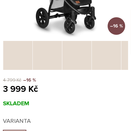
–16 %
4 799 Kč
–16 %
3 999 Kč
Měrná
SKLADEM
cena:
VARIANTA