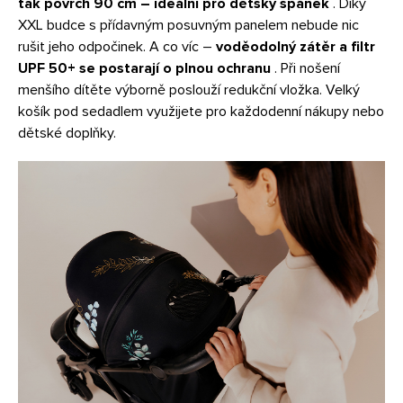
tak povrch 90 cm – ideální pro dětský spánek
. Díky
XXL budce s přídavným posuvným panelem nebude nic
rušit jeho odpočinek. A co víc –
voděodolný zátěr a filtr
UPF 50+ se postarají o plnou ochranu
. Při nošení
menšího dítěte výborně poslouží redukční vložka. Velký
košík pod sedadlem využijete pro každodenní nákupy nebo
dětské doplňky.