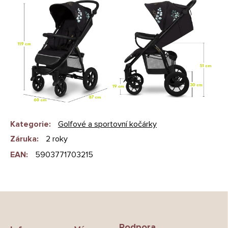
Kategorie
:
Golfové a sportovní kočárky
Záruka
:
2 roky
EAN
:
5903771703215
Z
á
p
Podpora