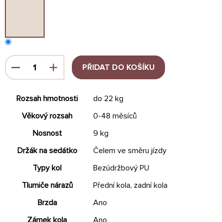
PŘIDAT DO KOŠÍKU
Rozsah hmotnosti
do 22 kg
Věkový rozsah
0-48 měsíců
Nosnost
9 kg
Držák na sedátko
Čelem ve směru jízdy
Typy kol
Bezúdržbový PU
Tlumiče nárazů
Přední kola, zadní kola
Brzda
Ano
Zámek kola
Ano