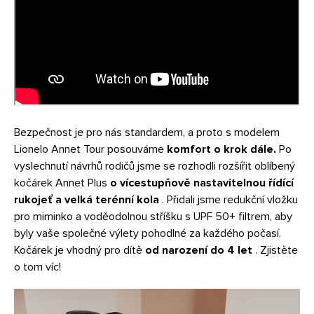
Bezpečnost je pro nás standardem, a proto s modelem
Lionelo Annet Tour posouváme
komfort o krok dále.
Po
vyslechnutí návrhů rodičů jsme se rozhodli rozšířit oblíbený
kočárek Annet Plus
o vícestupňově nastavitelnou řídící
rukojeť a velká terénní kola
. Přidali jsme redukční vložku
pro miminko a voděodolnou stříšku s UPF 50+ filtrem, aby
byly vaše společné výlety pohodlné za každého počasí.
Kočárek je vhodný pro dítě
od narození do 4 let
. Zjistěte
o tom víc!