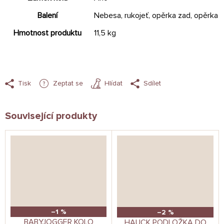
Balení
Nebesa, rukojeť, opěrka zad, opěrka 
Hmotnost produktu
11,5 kg
Tisk
Zeptat se
Hlídat
Sdílet
Související produkty
–1 %
–2 %
BABYJOGGER KOLO
HAUCK PODLOŽKA DO