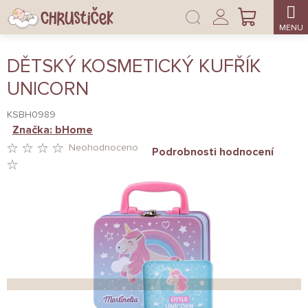
Přejít
Přihlášení
na
NÁKUPNÍ
obsah
KOŠÍK
DĚTSKÝ KOSMETICKÝ KUFŘÍK
UNICORN
KSBH0989
Značka:
bHome
Neohodnoceno
Podrobnosti hodnocení
PRŮMĚRNÉ
HODNOCENÍ
PRODUKTU
JE
0,0
Z
5
HVĚZDIČEK.