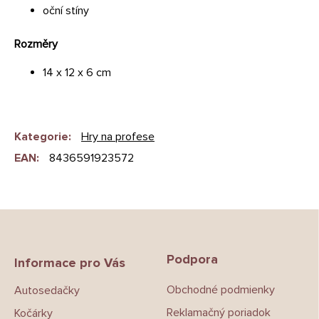
oční stíny
Rozměry
14 x 12 x 6 cm
Kategorie
:
Hry na profese
EAN
:
8436591923572
Z
á
p
Podpora
a
Informace pro Vás
t
Obchodné podmienky
Autosedačky
í
Reklamačný poriadok
Kočárky