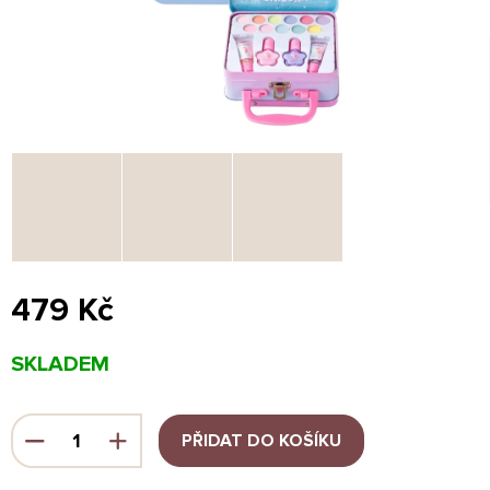
479 Kč
Měrná
SKLADEM
cena:
PŘIDAT DO KOŠÍKU