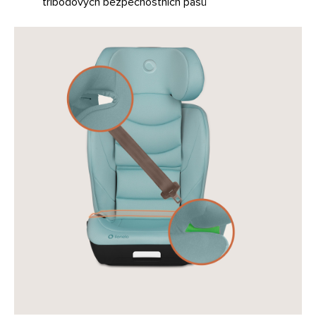
tříbodových bezpečnostních pásů