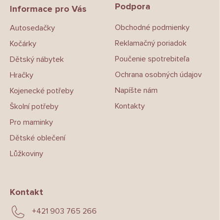
Podpora
a
Informace pro Vás
t
Obchodné podmienky
Autosedačky
í
Reklamačný poriadok
Kočárky
Poučenie spotrebiteľa
Dětský nábytek
Ochrana osobných údajov
Hračky
Napíšte nám
Kojenecké potřeby
Kontakty
Školní potřeby
Pro maminky
Dětské oblečení
Lůžkoviny
Kontakt
+421 903 765 266