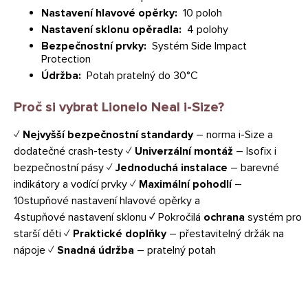
Nastavení hlavové opěrky:
10 poloh
Nastavení sklonu opěradla:
4 polohy
Bezpečnostní prvky:
Systém Side Impact
Protection
Údržba:
Potah pratelný do 30°C
Proč si vybrat Lionelo Neal i-Size?
✓
Nejvyšší bezpečnostní standardy
– norma i-Size a
dodatečné crash-testy
✓
Univerzální montáž
– Isofix i
bezpečnostní pásy
✓
Jednoduchá instalace
– barevné
indikátory a vodící prvky
✓
Maximální pohodlí
–
10stupňové nastavení hlavové opěrky a
4stupňové
nastavení
sklonu
✓
Pokročilá
ochrana
systém
pro
starší děti
✓
Praktické doplňky
– přestavitelný držák na
nápoje
✓
Snadná údržba
– pratelný potah