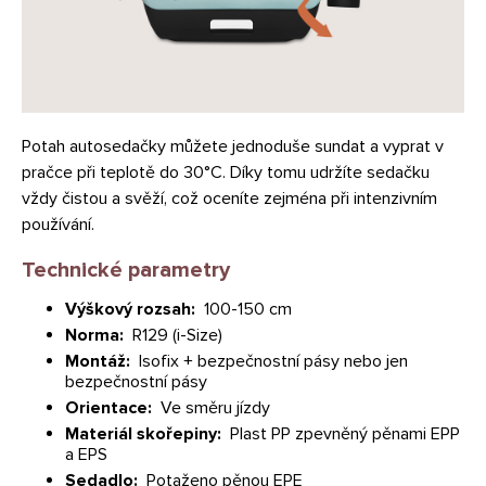
Potah autosedačky můžete jednoduše sundat a vyprat v
pračce při teplotě do 30°C. Díky tomu udržíte sedačku
vždy čistou a svěží, což oceníte zejména při intenzivním
používání.
Technické parametry
Výškový rozsah:
100-150 cm
Norma:
R129 (i-Size)
Montáž:
Isofix + bezpečnostní pásy nebo jen
bezpečnostní pásy
Orientace:
Ve směru jízdy
Materiál skořepiny:
Plast PP zpevněný pěnami EPP
a EPS
Sedadlo:
Potaženo pěnou EPE