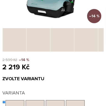
–14 %
2 599 Kč
–14 %
2 219 Kč
Měrná
ZVOLTE VARIANTU
cena:
VARIANTA