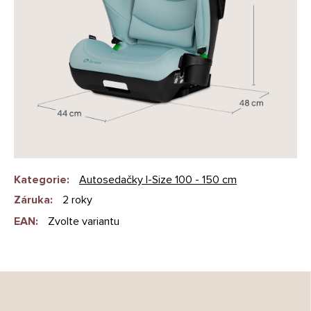
Kategorie
:
Autosedačky I-Size 100 - 150 cm
Záruka
:
2 roky
EAN
:
Zvolte variantu
Z
á
p