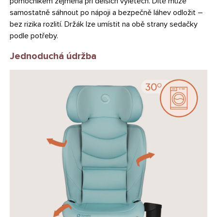
pomocníkem zejména při delších výletech. Dítě může
samostatně sáhnout po nápoji a bezpečně láhev odložit –
bez rizika rozlití. Držák lze umístit na obě strany sedačky
podle potřeby.
Jednoduchá údržba