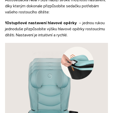
Autosedačka Neal i-Size nabízí široké možnosti nastavení,
díky kterým dokonale přizpůsobíte sedačku potřebám
vašeho rostoucího dítěte:
10stupňové nastavení hlavové opěrky
– jednou rukou
jednoduše přizpůsobíte výšku hlavové opěrky rostoucímu
dítěti. Nastavení je intuitivní a rychlé.