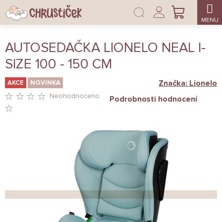
Přejít
Přihlášení
na
NÁKUPNÍ
obsah
KOŠÍK
AUTOSEDAČKA LIONELO NEAL I-
SIZE 100 - 150 CM
Značka:
Lionelo
AKCE
NOVINKA
Neohodnoceno
Podrobnosti hodnocení
PRŮMĚRNÉ
HODNOCENÍ
PRODUKTU
JE
0,0
Z
5
HVĚZDIČEK.