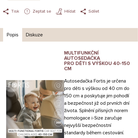
Tisk
Zeptat se
Hlídat
Sdílet
Popis
Diskuze
MULTIFUNKČNÍ
AUTOSEDAČKA
PRO DĚTI S VÝŠKOU 40-150
CM
Autosedačka Fortis je určena
pro děti s výškou od 40 cm do
150 cm a poskytuje jim pohodlí
a bezpečnost již od prvních dní
života. Splnění přísných norem
homologace i-Size zaručuje
nejvyšší bezpečnostní
standardy během cestování.