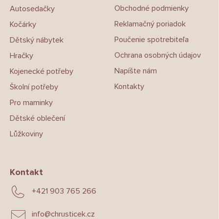
t
Obchodné podmienky
Autosedačky
í
Reklamačný poriadok
Kočárky
Poučenie spotrebiteľa
Dětský nábytek
Ochrana osobných údajov
Hračky
Napíšte nám
Kojenecké potřeby
Kontakty
Školní potřeby
Pro maminky
Dětské oblečení
Lůžkoviny
Kontakt
+421 903 765 266
info
@
chrusticek.cz