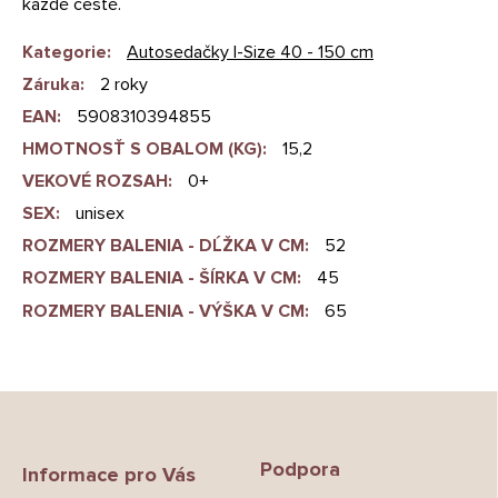
každé cestě.
Kategorie
:
Autosedačky I-Size 40 - 150 cm
Záruka
:
2 roky
EAN
:
5908310394855
HMOTNOSŤ S OBALOM (KG)
:
15,2
VEKOVÉ ROZSAH
:
0+
SEX
:
unisex
ROZMERY BALENIA - DĹŽKA V CM
:
52
ROZMERY BALENIA - ŠÍRKA V CM
:
45
ROZMERY BALENIA - VÝŠKA V CM
:
65
Z
á
p
Podpora
a
Informace pro Vás