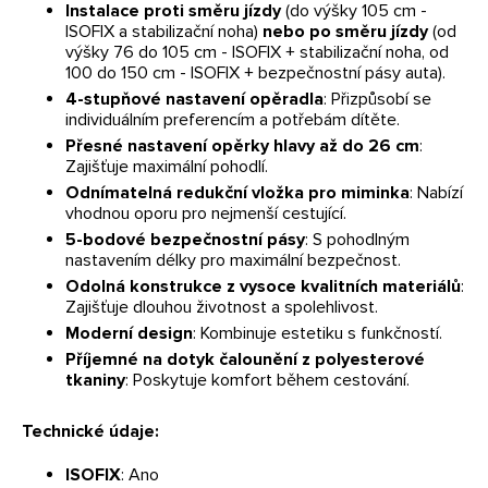
Instalace proti směru jízdy
(do výšky 105 cm -
ISOFIX a stabilizační noha)
nebo po směru jízdy
(od
výšky 76 do 105 cm - ISOFIX + stabilizační noha, od
100 do 150 cm - ISOFIX + bezpečnostní pásy auta).
4-stupňové nastavení opěradla
: Přizpůsobí se
individuálním preferencím a potřebám dítěte.
Přesné nastavení opěrky hlavy až do 26 cm
:
Zajišťuje maximální pohodlí.
Odnímatelná redukční vložka pro miminka
: Nabízí
vhodnou oporu pro nejmenší cestující.
5-bodové bezpečnostní pásy
: S pohodlným
nastavením délky pro maximální bezpečnost.
Odolná konstrukce z vysoce kvalitních materiálů
:
Zajišťuje dlouhou životnost a spolehlivost.
Moderní design
: Kombinuje estetiku s funkčností.
Příjemné na dotyk čalounění z polyesterové
tkaniny
: Poskytuje komfort během cestování.
Technické údaje:
ISOFIX
: Ano