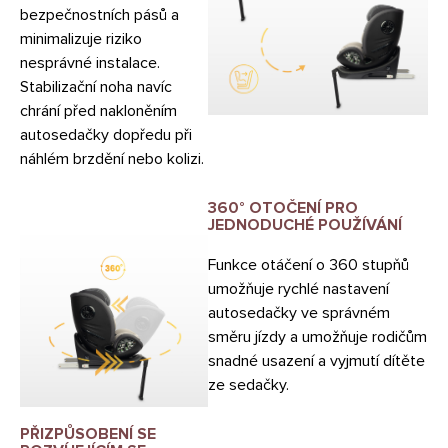
bezpečnostních pásů a
minimalizuje riziko
nesprávné instalace.
Stabilizační noha navíc
chrání před nakloněním
autosedačky dopředu při
náhlém brzdění nebo kolizi.
360° OTOČENÍ PRO
JEDNODUCHÉ POUŽÍVÁNÍ
Funkce otáčení o 360 stupňů
umožňuje rychlé nastavení
autosedačky ve správném
směru jízdy a umožňuje rodičům
snadné usazení a vyjmutí dítěte
ze sedačky.
PŘIZPŮSOBENÍ SE