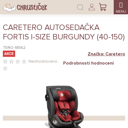
Přejít
Přihlášení
na
NÁKUPNÍ
obsah
KOŠÍK
CARETERO AUTOSEDAČKA
FORTIS I-SIZE BURGUNDY (40-150)
TERO-18562
Značka:
Caretero
AKCE
Neohodnoceno
Podrobnosti hodnocení
PRŮMĚRNÉ
HODNOCENÍ
PRODUKTU
JE
0,0
Z
5
HVĚZDIČEK.