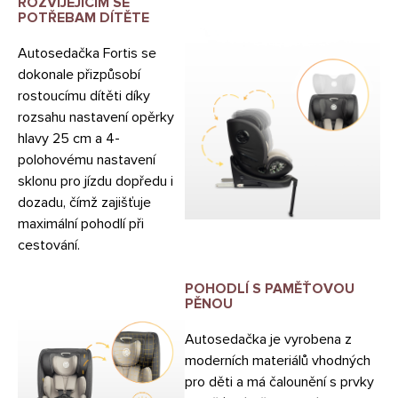
ROZVÍJEJÍCÍM SE
POTŘEBAM DÍTĚTE
Autosedačka Fortis se
dokonale přizpůsobí
rostoucímu dítěti díky
rozsahu nastavení opěrky
hlavy 25 cm a 4-
polohovému nastavení
sklonu pro jízdu dopředu i
dozadu, čímž zajišťuje
maximální pohodlí při
cestování.
POHODLÍ S PAMĚŤOVOU
PĚNOU
Autosedačka je vyrobena z
moderních materiálů vhodných
pro děti a má čalounění s prvky