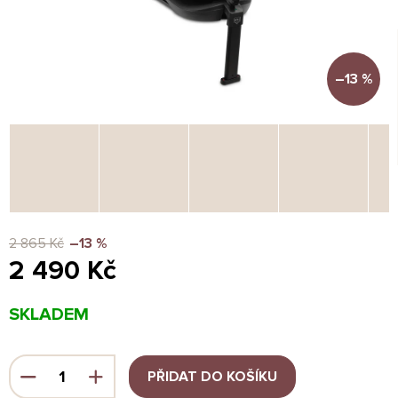
–13 %
2 865 Kč
–13 %
2 490 Kč
Měrná
SKLADEM
cena:
PŘIDAT DO KOŠÍKU