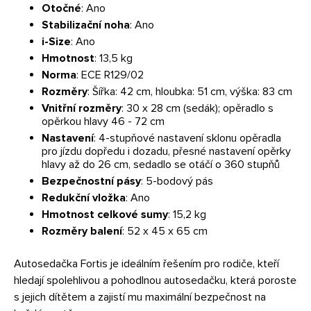
Otočné
: Ano
Stabilizační noha
: Ano
i-Size
: Ano
Hmotnost
: 13,5 kg
Norma
: ECE R129/02
Rozměry
: Šířka: 42 cm, hloubka: 51 cm, výška: 83 cm
Vnitřní rozměry
: 30 x 28 cm (sedák); opěradlo s
opěrkou hlavy 46 - 72 cm
Nastavení
: 4-stupňové nastavení sklonu opěradla
pro jízdu dopředu i dozadu, přesné nastavení opěrky
hlavy až do 26 cm, sedadlo se otáčí o 360 stupňů
Bezpečnostní pásy
: 5-bodový pás
Redukční vložka
: Ano
Hmotnost celkové sumy
: 15,2 kg
Rozměry balení
: 52 x 45 x 65 cm
Autosedačka Fortis je ideálním řešením pro rodiče, kteří
hledají spolehlivou a pohodlnou autosedačku, která poroste
s jejich dítětem a zajistí mu maximální bezpečnost na