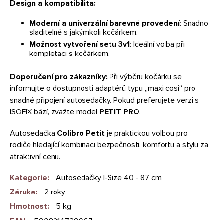
Design a kompatibilita:
Moderní a univerzální barevné provedení
: Snadno
sladitelné s jakýmkoli kočárkem.
Možnost vytvoření setu 3v1
: Ideální volba při
kompletaci s kočárkem.
Doporučení pro zákazníky:
Při výběru kočárku se
informujte o dostupnosti adaptérů typu „maxi cosi“ pro
snadné připojení autosedačky. Pokud preferujete verzi s
ISOFIX bází, zvažte model
PETIT PRO
.
Autosedačka
Colibro Petit
je praktickou volbou pro
rodiče hledající kombinaci bezpečnosti, komfortu a stylu za
atraktivní cenu.
Kategorie
:
Autosedačky I-Size 40 - 87 cm
Záruka
:
2 roky
Hmotnost
:
5 kg