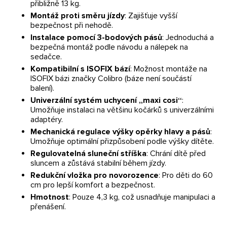
přibližně 13 kg.
Montáž proti směru jízdy
: Zajišťuje vyšší
bezpečnost při nehodě.
Instalace pomocí 3-bodových pásů
: Jednoduchá a
bezpečná montáž podle návodu a nálepek na
sedačce.
Kompatibilní s ISOFIX bází
: Možnost montáže na
ISOFIX bázi značky Colibro (báze není součástí
balení).
Univerzální systém uchycení „maxi cosi“
:
Umožňuje instalaci na většinu kočárků s univerzálními
adaptéry.
Mechanická regulace výšky opěrky hlavy a pásů
:
Umožňuje optimální přizpůsobení podle výšky dítěte.
Regulovatelná sluneční stříška
: Chrání dítě před
sluncem a zůstává stabilní během jízdy.
Redukční vložka pro novorozence
: Pro děti do 60
cm pro lepší komfort a bezpečnost.
Hmotnost
: Pouze 4,3 kg, což usnadňuje manipulaci a
přenášení.