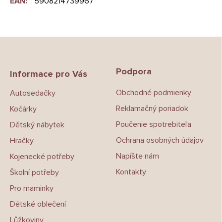
EAN
:
5908214739967
Z
á
p
Podpora
a
Informace pro Vás
t
Obchodné podmienky
Autosedačky
í
Reklamačný poriadok
Kočárky
Poučenie spotrebiteľa
Dětský nábytek
Ochrana osobných údajov
Hračky
Napíšte nám
Kojenecké potřeby
Kontakty
Školní potřeby
Pro maminky
Dětské oblečení
Lůžkoviny