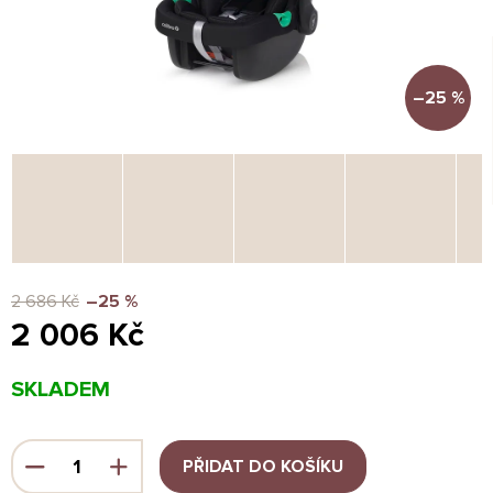
–25 %
2 686 Kč
–25 %
2 006 Kč
Měrná
SKLADEM
cena:
PŘIDAT DO KOŠÍKU