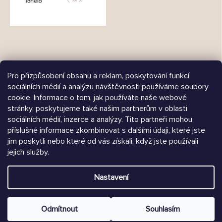
Pro přizpůsobení obsahu a reklam, poskytování funkcí
sociálních médií a analýzu návštěvnosti používáme soubory
cookie. Informace o tom, jak používáte naše webové
Árukereső.hu
stránky, poskytujeme také našim partnerům v oblasti
sociálních médií, inzerce a analýzy. Tito partneři mohou
příslušné informace zkombinovat s dalšími údaji, které jste
jim poskytli nebo které od vás získali, když jste používali
Heureka.sk
jejich služby.
Vytvořil Shoptet
Nastavení
Copyright 2026
Chrústiček.cz
. Všechna práva vyhrazena.
Upravit nastavení cookies
Odmítnout
Souhlasím