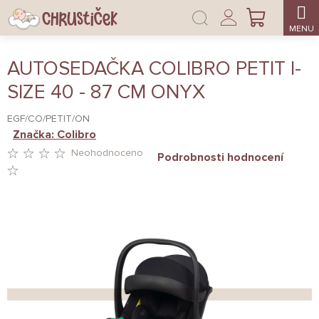
Přejít
Přihlášení
na
NÁKUPNÍ
obsah
KOŠÍK
AUTOSEDAČKA COLIBRO PETIT I-
SIZE 40 - 87 CM ONYX
EGF/CO/PETIT/ON
Značka:
Colibro
Neohodnoceno
Podrobnosti hodnocení
PRŮMĚRNÉ
HODNOCENÍ
PRODUKTU
JE
0,0
Z
5
HVĚZDIČEK.