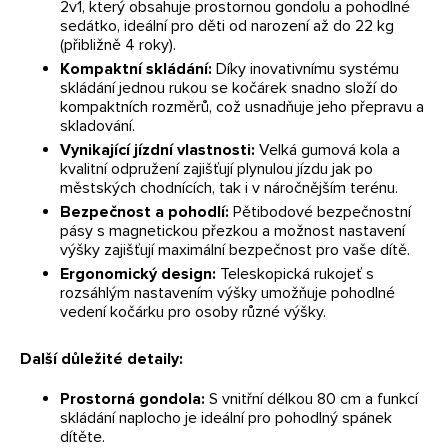
2v1, který obsahuje prostornou gondolu a pohodlné
sedátko, ideální pro děti od narození až do 22 kg
(přibližně 4 roky).
Kompaktní skládání:
Díky inovativnímu systému
skládání jednou rukou se kočárek snadno složí do
kompaktních rozměrů, což usnadňuje jeho přepravu a
skladování.
Vynikající jízdní vlastnosti:
Velká gumová kola a
kvalitní odpružení zajišťují plynulou jízdu jak po
městských chodnících, tak i v náročnějším terénu.
Bezpečnost a pohodlí:
Pětibodové bezpečnostní
pásy s magnetickou přezkou a možnost nastavení
výšky zajišťují maximální bezpečnost pro vaše dítě.
Ergonomický design:
Teleskopická rukojeť s
rozsáhlým nastavením výšky umožňuje pohodlné
vedení kočárku pro osoby různé výšky.
Další důležité detaily:
Prostorná gondola:
S vnitřní délkou 80 cm a funkcí
skládání naplocho je ideální pro pohodlný spánek
dítěte.