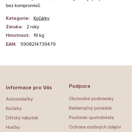
bez kompromisů.
Kategorie
:
Kočárky
Záruka
:
2 roky
Hmotnost
:
19 kg
EAN
:
5908214739479
Z
á
p
Podpora
a
Informace pro Vás
t
Obchodné podmienky
Autosedačky
í
Reklamačný poriadok
Kočárky
Poučenie spotrebiteľa
Dětský nábytek
Ochrana osobných údajov
Hračky