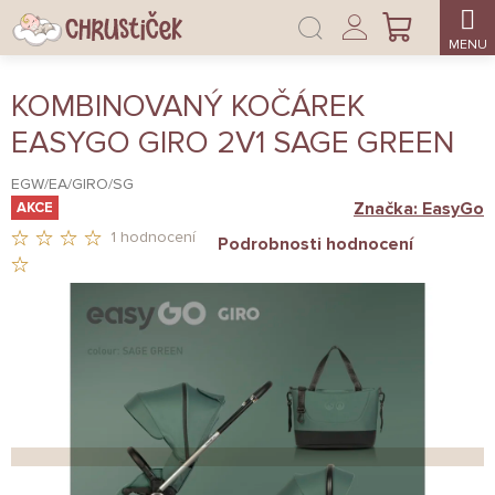
Přejít
Přihlášení
na
NÁKUPNÍ
obsah
KOŠÍK
KOMBINOVANÝ KOČÁREK
EASYGO GIRO 2V1 SAGE GREEN
EGW/EA/GIRO/SG
Značka:
EasyGo
AKCE
1 hodnocení
Podrobnosti hodnocení
PRŮMĚRNÉ
HODNOCENÍ
PRODUKTU
JE
5,0
Z
5
HVĚZDIČEK.