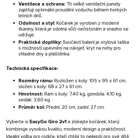
Ventilace a ochrana:
Tři velké ventilační panely
zajišťují optimální proudění vzduchu během horkých
letních dnů.
Odolnost a styl:
Kočárek je vyroben z moderní
tkaniny, která je odolná vůči nečistotám a snadno se
udržuje.
Praktické doplňky:
Součástí balení je stylová taška
s možností upevnění na rukojeť, kryt na nohy pro
chladné dny a pláštěnka.
Technická specifikace:
Rozměry rámu:
Rozložen s koly: 105 x 95 x 61 cm,
složen s koly: 68 x 27 x 61 cm.
Hmotnost:
Rám s koly: 7,40 kg, gondola: 4,10 kg,
sedák: 3,60 kg.
Průměr kol:
Přední: 20 cm, zadní: 27 cm.
Vyberte si
EasyGo Giro 2v1
a získejte kočárek, který
kombinuje vysokou kvalitu, moderní design a praktičnost.
Ideální volba pro rodiče, kteří chtějí to nejlepší pro své dítě