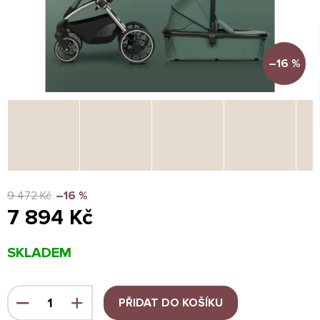
–16 %
9 472 Kč
–16 %
7 894 Kč
Měrná
SKLADEM
cena:
PŘIDAT DO KOŠÍKU