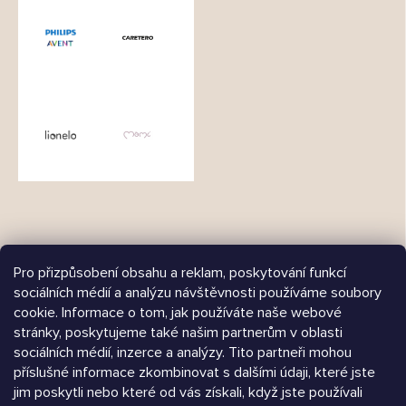
Pro přizpůsobení obsahu a reklam, poskytování funkcí
sociálních médií a analýzu návštěvnosti používáme soubory
cookie. Informace o tom, jak používáte naše webové
Árukereső.hu
stránky, poskytujeme také našim partnerům v oblasti
sociálních médií, inzerce a analýzy. Tito partneři mohou
příslušné informace zkombinovat s dalšími údaji, které jste
jim poskytli nebo které od vás získali, když jste používali
Heureka.sk