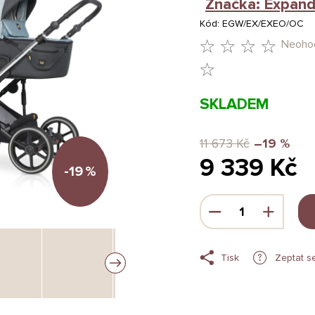
Značka:
Expand
Kód:
EGW/EX/EXEO/OC
Neoho
PRŮMĚRNÉ
HODNOCENÍ
SKLADEM
PRODUKTU
JE
11 673 Kč
–19 %
9 339 Kč
0,0
-19
%
Z
Měrná
5
cena:
HVĚZDIČEK.
Tisk
Zeptat s