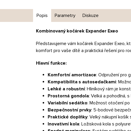
Popis
Parametry
Diskuze
Kombinovaný kočárek Expander Exeo
Představujeme vám kočárek Expander Exeo, kter
komfort pro vaše dítě a praktická řešení pro ro
Hlavní funkce:
Komfortní amortizace
: Odpružení pro g
Kompatibilita s autosedačkami
: Možno
Lehké a robustní
: Hliníkový rám je kons
Prostorná gondola
: Velká a pohodlná, 
Variabilní sedátko
: Možnost otočení po 
Bezpečnostní prvky
: 5-bodové bezpečn
Praktické doplňky
: Velký nákupní košík
Inovativní kola
: Ložisková kola s polyu
Snadná manipulace
: Systém rychlého od