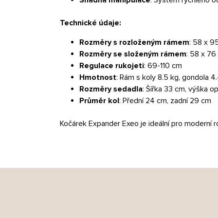
Technické údaje:
Rozměry s rozloženým rámem
: 58 x 9
Rozměry se složeným rámem
: 58 x 76
Regulace rukojeti
: 69-110 cm
Hmotnost
: Rám s koly 8.5 kg, gondola 4
Rozměry sedadla
: Šířka 33 cm, výška 
Průměr kol
: Přední 24 cm, zadní 29 cm
Kočárek Expander Exeo je ideální pro moderní rod
Z
á
p
a
t