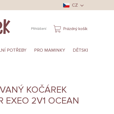
CZ
Prázdný košík
Přihlášení
NÁKUPNÍ
KOŠÍK
LNÍ POTŘEBY
PRO MAMINKY
DĚTSKÉ OBLEČENÍ
VANÝ KOČÁREK
R EXEO 2V1 OCEAN