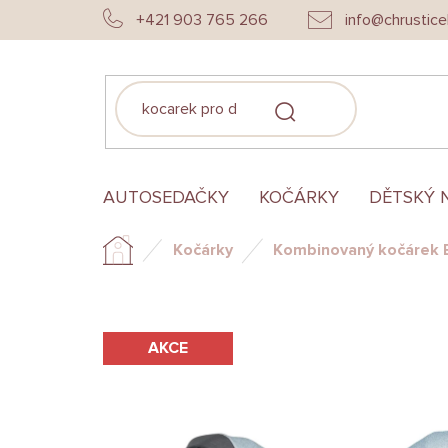
Přejít
+421 903 765 266
info@chrustice
na
obsah
HLEDAT
AUTOSEDAČKY
KOČÁRKY
DĚTSKÝ 
Kočárky
Kombinovaný kočárek 
Domů
AKCE