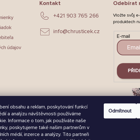
Kontakt
Odebírat 
+421 903 765 266
Vložte svůj e
mienky
produktech n
iadok
info
@
chrusticek.cz
E-mail
biteľa
ch údajov
PŘID
bení obsahu a reklam, poskytování funkcí
Odmítnout
édií a analýzu návštěvnosti používáme
ie. Informace o tom, jak používáte naše
nky, poskytujeme také našim partnerům v
lních médií, inzerce a analýzy. Tito partneři