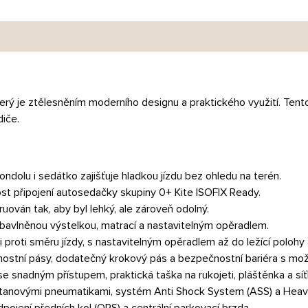
ý je ztělesněním moderního designu a praktického využití. Tento
diče.
ondolu i sedátko zajišťuje hladkou jízdu bez ohledu na terén.
st připojení autosedačky skupiny 0+ Kite ISOFIX Ready.
truován tak, aby byl lehký, ale zároveň odolný.
s bavlněnou výstelkou, matrací a nastavitelným opěradlem.
i proti směru jízdy, s nastavitelným opěradlem až do ležící polohy
ostní pásy, dodatečný krokový pás a bezpečnostní bariéra s mož
 se snadným přístupem, praktická taška na rukojeti, pláštěnka a sí
retanovými pneumatikami, systém Anti Shock System (ASS) a Heavy
pojení předních kol (QRS) a centrální parkovací brzda.