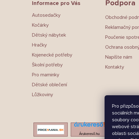
Podpora
Informace pro Vás
í
Autosedačky
Obchodné pod
Kočárky
Reklamačný por
Dětský nábytek
Poučenie spotre
Hračky
Ochrana osobný
Kojenecké potřeby
Napíšte nám
Školní potřeby
Kontakty
Pro maminky
Dětské oblečení
Lůžkoviny
Pro přizpůso
sociálních m
soubory cook
webové strá
oblasti sociá
Árukereső.hu