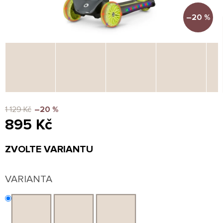
–20 %
1 129 Kč
–20 %
895 Kč
Měrná
ZVOLTE VARIANTU
cena:
VARIANTA