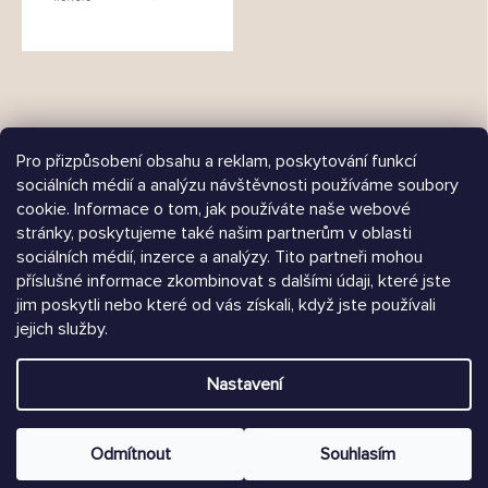
Pro přizpůsobení obsahu a reklam, poskytování funkcí
sociálních médií a analýzu návštěvnosti používáme soubory
cookie. Informace o tom, jak používáte naše webové
Árukereső.hu
stránky, poskytujeme také našim partnerům v oblasti
sociálních médií, inzerce a analýzy. Tito partneři mohou
příslušné informace zkombinovat s dalšími údaji, které jste
jim poskytli nebo které od vás získali, když jste používali
Heureka.sk
jejich služby.
Vytvořil Shoptet
Nastavení
Copyright 2026
Chrústiček.cz
. Všechna práva vyhrazena.
Upravit nastavení cookies
Odmítnout
Souhlasím