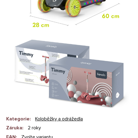
Kategorie
:
Koloběžky a odrážedla
Záruka
:
2 roky
EAN
:
Zvolte variantu