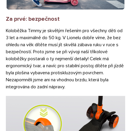
Za prvé: bezpečnost
Koloběžka Timmy je skvělým řešením pro všechny děti od
3 let a maximálně do 50 kg. V Lionelu dobře víme, že bez
ohledu na věk dítěte musí jít skvělá zábava ruku v ruce s
bezpečností. Proto jsme se při vývoji naší tříkolové
koloběžky postarali o ty nejmenší detaily! Celek má
ergonomický tvar, a navíc pro stabilní postoj dítěte při jízdě
byla plošina vybavena protiskluzovým povrchem.
Nezapomněli jsme ani na vhodnou brzdu, která byla
integrována do zadní nápravy.