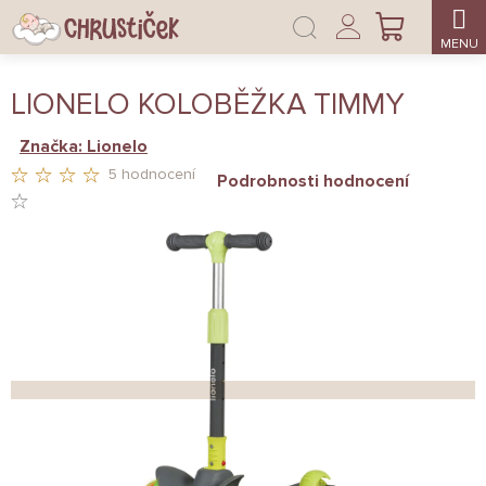
Přejít
Přihlášení
na
NÁKUPNÍ
obsah
KOŠÍK
LIONELO KOLOBĚŽKA TIMMY
Značka:
Lionelo
5 hodnocení
Podrobnosti hodnocení
PRŮMĚRNÉ
HODNOCENÍ
PRODUKTU
JE
3,8
Z
5
HVĚZDIČEK.