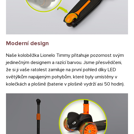
Moderní design
Naše koloběžka Lionelo Timmy přitahuje pozornost svým
jedinečným designem a razící barvou. Jsme přesvědčeni,
že si ji vaše ratolest zamiluje na první pohled díky LED
světýlkům napájeným pohybům, které byly umístěny v
kolečkách a plošině (baterie v plošině vydrží asi 50 hodin).