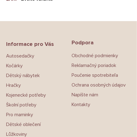
Z
á
p
Podpora
a
Informace pro Vás
t
Obchodné podmienky
Autosedačky
í
Reklamačný poriadok
Kočárky
Poučenie spotrebiteľa
Dětský nábytek
Ochrana osobných údajov
Hračky
Napíšte nám
Kojenecké potřeby
Kontakty
Školní potřeby
Pro maminky
Dětské oblečení
Lůžkoviny