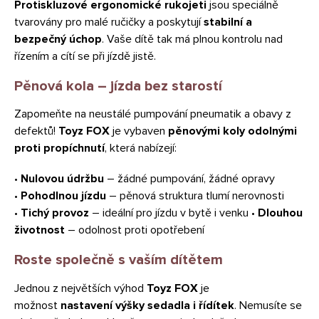
Protiskluzové ergonomické rukojeti
jsou speciálně
tvarovány pro malé ručičky a poskytují
stabilní a
bezpečný úchop
. Vaše dítě tak má plnou kontrolu nad
řízením a cítí se při jízdě jistě.
Pěnová kola – jízda bez starostí
Zapomeňte na neustálé pumpování pneumatik a obavy z
defektů!
Toyz FOX
je vybaven
pěnovými koly odolnými
proti propíchnutí
, která nabízejí:
•
Nulovou údržbu
– žádné pumpování, žádné opravy
•
Pohodlnou jízdu
– pěnová struktura tlumí nerovnosti
•
Tichý provoz
– ideální pro jízdu v bytě i venku •
Dlouhou
životnost
– odolnost proti opotřebení
Roste společně s vaším dítětem
Jednou z největších výhod
Toyz FOX
je
možnost
nastavení výšky sedadla i řídítek
. Nemusíte se