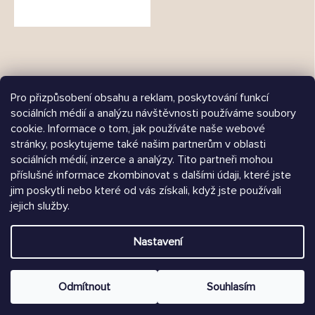
Pro přizpůsobení obsahu a reklam, poskytování funkcí
sociálních médií a analýzu návštěvnosti používáme soubory
cookie. Informace o tom, jak používáte naše webové
Árukereső.hu
stránky, poskytujeme také našim partnerům v oblasti
sociálních médií, inzerce a analýzy. Tito partneři mohou
příslušné informace zkombinovat s dalšími údaji, které jste
jim poskytli nebo které od vás získali, když jste používali
Heureka.sk
jejich služby.
Vytvořil Shoptet
Nastavení
Copyright 2026
Chrústiček.cz
. Všechna práva vyhrazena.
Upravit nastavení cookies
Odmítnout
Souhlasím