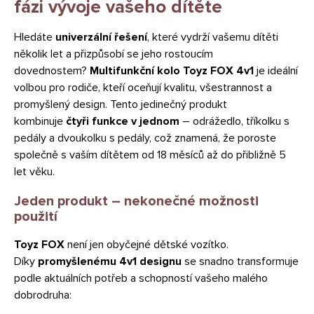
fázi vývoje vašeho dítěte
Hledáte
univerzální řešení
, které vydrží vašemu dítěti
několik let a přizpůsobí se jeho rostoucím
dovednostem?
Multifunkční kolo Toyz FOX 4v1
je ideální
volbou pro rodiče, kteří oceňují kvalitu, všestrannost a
promyšlený design. Tento jedinečný produkt
kombinuje
čtyři funkce v jednom
– odrážedlo, tříkolku s
pedály a dvoukolku s pedály, což znamená, že poroste
společně s vaším dítětem od 18 měsíců až do přibližně 5
let věku.
Jeden produkt – nekonečné možnosti
použití
Toyz FOX
není jen obyčejné dětské vozítko.
Díky
promyšlenému 4v1 designu
se snadno transformuje
podle aktuálních potřeb a schopností vašeho malého
dobrodruha: