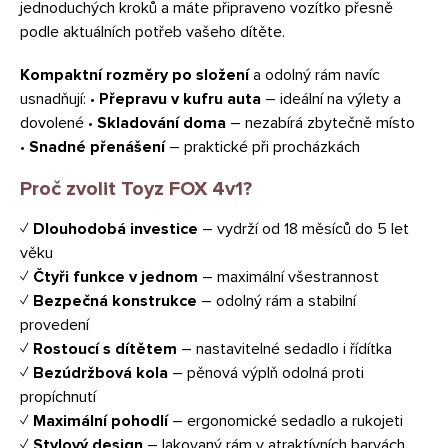
jednoduchých kroků a máte připraveno vozítko přesně
podle aktuálních potřeb vašeho dítěte.
Kompaktní rozměry po složení
a odolný rám navíc
usnadňují: •
Přepravu v kufru auta
– ideální na výlety a
dovolené •
Skladování doma
– nezabírá zbytečně místo
•
Snadné přenášení
– praktické při procházkách
Proč zvolit Toyz FOX 4v1?
✓
Dlouhodobá investice
– vydrží od 18 měsíců do 5 let
věku
✓
Čtyři funkce v jednom
– maximální všestrannost
✓
Bezpečná konstrukce
– odolný rám a stabilní
provedení
✓
Rostoucí s dítětem
– nastavitelné sedadlo i řídítka
✓
Bezúdržbová kola
– pěnová výplň odolná proti
propíchnutí
✓
Maximální pohodlí
– ergonomické sedadlo a rukojeti
✓
Stylový design
– lakovaný rám v atraktívních barvách