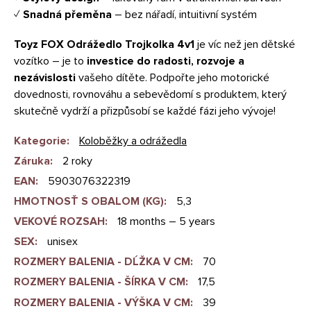
✓
Snadná přeměna
– bez nářadí, intuitivní systém
Toyz FOX Odrážedlo Trojkolka 4v1
je víc než jen dětské
vozítko – je to
investice do radosti, rozvoje a
nezávislosti
vašeho dítěte. Podpořte jeho motorické
dovednosti, rovnováhu a sebevědomí s produktem, který
skutečně vydrží a přizpůsobí se každé fázi jeho vývoje!
Kategorie
:
Koloběžky a odrážedla
Záruka
:
2 roky
EAN
:
5903076322319
HMOTNOSŤ S OBALOM (KG)
:
5,3
VEKOVÉ ROZSAH
:
18 months – 5 years
SEX
:
unisex
ROZMERY BALENIA - DĹŽKA V CM
:
70
ROZMERY BALENIA - ŠÍRKA V CM
:
17,5
ROZMERY BALENIA - VÝŠKA V CM
:
39