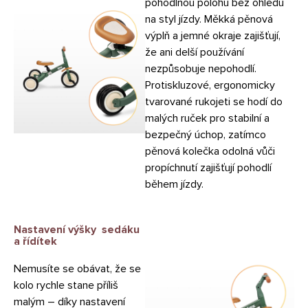
pohodlnou polohu bez ohledu
na styl jízdy. Měkká pěnová
výplň a jemné okraje zajišťují,
že ani delší používání
nezpůsobuje nepohodlí.
Protiskluzové, ergonomicky
tvarované rukojeti se hodí do
malých ruček pro stabilní a
bezpečný úchop, zatímco
pěnová kolečka odolná vůči
propíchnutí zajišťují pohodlí
během jízdy.
Nastavení výšky
sedáku
a řídítek
Nemusíte se obávat, že se
kolo rychle stane příliš
malým – díky nastavení