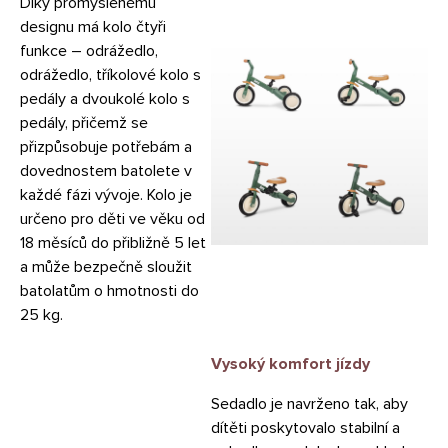
Díky promyšlenému
designu má kolo čtyři
funkce – odrážedlo,
odrážedlo, tříkolové kolo s
pedály a dvoukolé kolo s
pedály, přičemž se
přizpůsobuje potřebám a
dovednostem batolete v
každé fázi vývoje. Kolo je
určeno pro děti ve věku od
18 měsíců do přibližně 5 let
a může bezpečně sloužit
batolatům o hmotnosti do
25 kg.
Vysoký komfort jízdy
Sedadlo je navrženo tak, aby
dítěti poskytovalo stabilní a