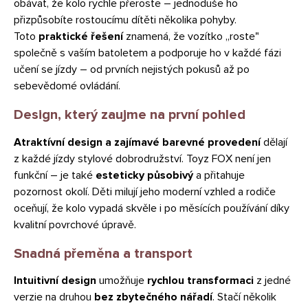
obávat, že kolo rychle přeroste – jednoduše ho
přizpůsobíte rostoucímu dítěti několika pohyby.
Toto
praktické řešení
znamená, že vozítko „roste"
společně s vaším batoletem a podporuje ho v každé fázi
učení se jízdy – od prvních nejistých pokusů až po
sebevědomé ovládání.
Design, který zaujme na první pohled
Atraktívní design a zajímavé barevné provedení
dělají
z každé jízdy stylové dobrodružství. Toyz FOX není jen
funkční – je také
esteticky působivý
a přitahuje
pozornost okolí. Děti milují jeho moderní vzhled a rodiče
oceňují, že kolo vypadá skvěle i po měsících používání díky
kvalitní povrchové úpravě.
Snadná přeměna a transport
Intuitivní design
umožňuje
rychlou transformaci
z jedné
verzie na druhou
bez zbytečného nářadí
. Stačí několik