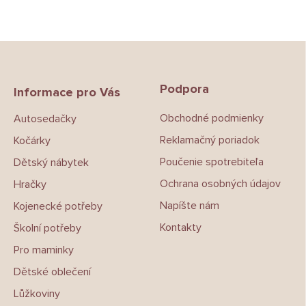
Z
á
p
Podpora
a
Informace pro Vás
t
Obchodné podmienky
Autosedačky
í
Reklamačný poriadok
Kočárky
Poučenie spotrebiteľa
Dětský nábytek
Ochrana osobných údajov
Hračky
Napíšte nám
Kojenecké potřeby
Kontakty
Školní potřeby
Pro maminky
Dětské oblečení
Lůžkoviny