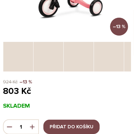
–13 %
924 Kč
–13 %
803 Kč
Měrná
SKLADEM
cena:
PŘIDAT DO KOŠÍKU