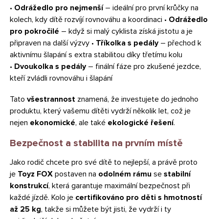
•
Odrážedlo pro nejmenší
– ideální pro první krůčky na
kolech, kdy dítě rozvíjí rovnováhu a koordinaci •
Odrážedlo
pro pokročilé
– když si malý cyklista získá jistotu a je
připraven na další výzvy •
Tříkolka s pedály
– přechod k
aktivnímu šlapání s extra stabilitou díky třetímu kolu
•
Dvoukolka s pedály
– finální fáze pro zkušené jezdce,
kteří zvládli rovnováhu i šlapání
Tato
všestrannost
znamená, že investujete do jednoho
produktu, který vašemu dítěti vydrží několik let, což je
nejen
ekonomické
, ale také
ekologické řešení
.
Bezpečnost a stabilita na prvním místě
Jako rodič chcete pro své dítě to nejlepší, a právě proto
je
Toyz FOX
postaven na
odolném rámu
se
stabilní
konstrukcí
, která garantuje maximální bezpečnost při
každé jízdě. Kolo je
certifikováno pro děti s hmotností
až 25 kg
, takže si můžete být jisti, že vydrží i ty