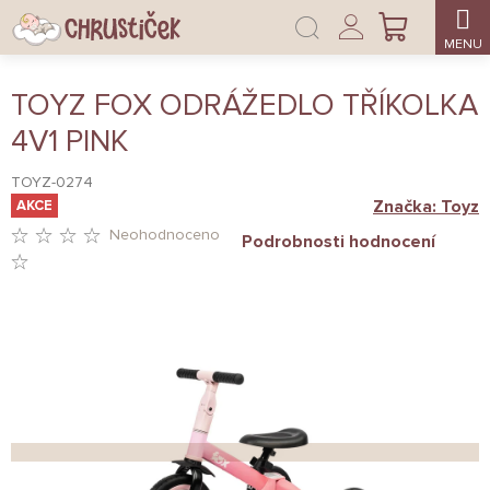
Přejít
Přihlášení
na
NÁKUPNÍ
obsah
KOŠÍK
TOYZ FOX ODRÁŽEDLO TŘÍKOLKA
4V1 PINK
TOYZ-0274
Značka:
Toyz
AKCE
Neohodnoceno
Podrobnosti hodnocení
PRŮMĚRNÉ
HODNOCENÍ
PRODUKTU
JE
0,0
Z
5
HVĚZDIČEK.