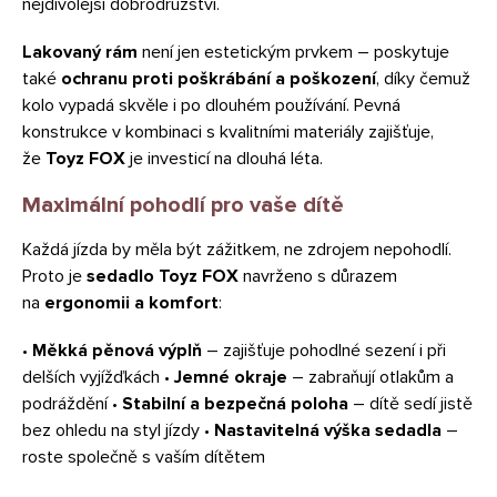
nejdivolejší dobrodružství.
Lakovaný rám
není jen estetickým prvkem – poskytuje
také
ochranu proti poškrábání a poškození
, díky čemuž
kolo vypadá skvěle i po dlouhém používání. Pevná
konstrukce v kombinaci s kvalitními materiály zajišťuje,
že
Toyz FOX
je investicí na dlouhá léta.
Maximální pohodlí pro vaše dítě
Každá jízda by měla být zážitkem, ne zdrojem nepohodlí.
Proto je
sedadlo Toyz FOX
navrženo s důrazem
na
ergonomii a komfort
:
•
Měkká pěnová výplň
– zajišťuje pohodlné sezení i při
delších vyjížďkách •
Jemné okraje
– zabraňují otlakům a
podráždění •
Stabilní a bezpečná poloha
– dítě sedí jistě
bez ohledu na styl jízdy •
Nastavitelná výška sedadla
–
roste společně s vaším dítětem