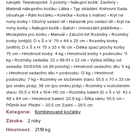
rukojeti: Teleskopické, 3 polohy • Nákupní košík: Zavřený •
Materiál nákupního košíku: Látka • Typ skládání: Knihovní Sada
obsahuje • Rám kočárku • Kolečka • Korba s matrací • Kryt na
nohy korby • Otočný sedací díl • Nárazník pro sedací díl • Kryt na
nohy korby • Nákupní košík • Batoh • Univerzální pláštěnka •
Moskytiéra pro korbu • Manuál • Záruční list Rozměry • Rozměry
korby (vnější), D x Š x V: 79 x 44 x 25 cm • Rozměry korby
(vnitřní), D x Š x H: 75 x 33 x 16 cm • Délka spací plochy korby:
75 cm • Hmotnost korby: 4 kg • Hmotnost korby + podvozku: 11
kg • Rozměry sedadla: 32 x 88-91 x 22 cm • Výška stříšky od
sedadla: 50/53/56 cm (tři polohy) • Hmotnost sedacího dílu: 5 kg
• Hmotnost sedacího dílu + podvozku: 12 kg • Hmotnost
podvozku: 7 kg • Rozměry ve složeném stavu: 55,5 x 70 x 33 cm
(po směru jízdy), 38 cm (po směru jízdy) • Rozměry v rozloženém
stavu: 55,5 x 104 x 104–110 cm • Rozměry balení (D x Š x V): 42 x
48 x 84 cm • Hmotnost balení: 20,9 kg • Šířka rámu: 55,5 cm •
Průměr kol: Přední – 20,5 cm Zadní – 28,5 cm
Kategorie
:
Kombinované kočárky
Záruka
:
2 roky
Hmotnost
:
21.18 kg