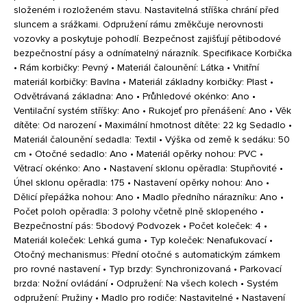
složeném i rozloženém stavu. Nastavitelná stříška chrání před
sluncem a srážkami. Odpružení rámu změkčuje nerovnosti
vozovky a poskytuje pohodlí. Bezpečnost zajišťují pětibodové
bezpečnostní pásy a odnímatelný nárazník. Specifikace Korbička
• Rám korbičky: Pevný • Materiál čalounění: Látka • Vnitřní
materiál korbičky: Bavlna • Materiál základny korbičky: Plast •
Odvětrávaná základna: Ano • Průhledové okénko: Ano •
Ventilační systém stříšky: Ano • Rukojeť pro přenášení: Ano • Věk
dítěte: Od narození • Maximální hmotnost dítěte: 22 kg Sedadlo •
Materiál čalounění sedadla: Textil • Výška od země k sedáku: 50
cm • Otočné sedadlo: Ano • Materiál opěrky nohou: PVC •
Větrací okénko: Ano • Nastavení sklonu opěradla: Stupňovité •
Úhel sklonu opěradla: 175 • Nastavení opěrky nohou: Ano •
Dělicí přepážka nohou: Ano • Madlo předního nárazníku: Ano •
Počet poloh opěradla: 3 polohy včetně plně sklopeného •
Bezpečnostní pás: 5bodový Podvozek • Počet koleček: 4 •
Materiál koleček: Lehká guma • Typ koleček: Nenafukovací •
Otočný mechanismus: Přední otočné s automatickým zámkem
pro rovné nastavení • Typ brzdy: Synchronizovaná • Parkovací
brzda: Nožní ovládání • Odpružení: Na všech kolech • Systém
odpružení: Pružiny • Madlo pro rodiče: Nastavitelné • Nastavení