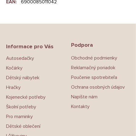
EAN
:
6900085011042
Z
á
p
Podpora
a
Informace pro Vás
t
Obchodné podmienky
Autosedačky
í
Reklamačný poriadok
Kočárky
Poučenie spotrebiteľa
Dětský nábytek
Ochrana osobných údajov
Hračky
Napíšte nám
Kojenecké potřeby
Kontakty
Školní potřeby
Pro maminky
Dětské oblečení