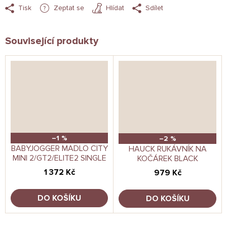
Tisk
Zeptat se
Hlídat
Sdílet
Související produkty
–1 %
–2 %
BABYJOGGER MADLO CITY
HAUCK RUKÁVNÍK NA
MINI 2/GT2/ELITE2 SINGLE
KOČÁREK BLACK
1 372 Kč
979 Kč
DO KOŠÍKU
DO KOŠÍKU