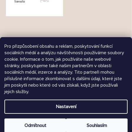
Pro přizpůsobení obsahu a reklam, poskytování funkcí
sociálních médií a analýzu návštěvnosti používáme soubory
Árukereső.hu
cookie. Informace o tom, jak používáte naše webové
stránky, poskytujeme také našim partnerům v oblasti
sociálních médií, inzerce a analýzy. Tito partneři mohou
příslušné informace zkombinovat s dalšími údaji, které jste
jim poskytli nebo které od vás získali, když jste používali
Heureka.sk
jejich služby.
Vytvořil Shoptet
Nastavení
Copyright 2026
Chrústiček.cz
. Všechna práva vyhrazena.
Upravit nastavení cookies
Odmítnout
Souhlasím