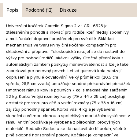
Popis
Podobné (12)
Diskuze
Univerzální kočárek Carrello Sigma 2-v-1 CRL-6523 je
ztělesněním pohodlí a inovací pro rodiče, kteří hledají spolehlivý
a multifunkční dopravní prostředek pro své dítě. Skládací
mechanismus ve tvaru knihy činí kočárek kompaktním pro
skladování a přepravu. Teleskopická rukojeť se dá nastavit do
výšky pro pohodlí rodičů jakékoli výšky. Otočná přední kola s
automatickým zámkem poskytují manévrovatelnost a lze je také
zaaretovat pro nerovný povrch. Lehká gumová kola nabízejí
odpružení a plynulé odvalování. Velký průměr kol (20,5 cm
vpředu, 28,5 cm vzadu) umožňuje snadné překonávání překážek.
Hmotnost rámu s koly je pouhých 7 kg, s maximálním zatížením
22 kg. Korba Vnější rozměry korby (79 x 44 x 25 cm) poskytují
dostatek prostoru pro dítě a vnitřní rozměry (75 x 33 x 16 cm)
zajišťují pohodlný spánek. Korba váží 4 kg a je vybavena
sluneční a větrnou clonou a spolehlivým montážním systémem v
rámu. Vnitřní podšívka je vyrobena z přírodních, prodyšných
materiálů. Sedadlo Sedadlo se dá nastavit do tří poloh, včetně
plně sklopné horizontální polohy. Kočárek je kompaktní ve