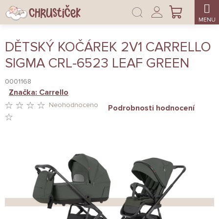
Přejít
Přihlášení
na
NÁKUPNÍ
obsah
KOŠÍK
DĚTSKÝ KOČÁREK 2V1 CARRELLO
SIGMA CRL-6523 LEAF GREEN
0001168
Značka:
Carrello
Neohodnoceno
Podrobnosti hodnocení
PRŮMĚRNÉ
HODNOCENÍ
PRODUKTU
JE
0,0
Z
5
HVĚZDIČEK.