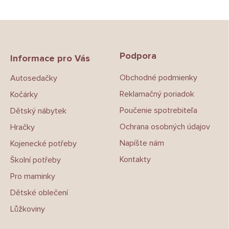
Z
á
p
Podpora
a
Informace pro Vás
t
Obchodné podmienky
Autosedačky
í
Reklamačný poriadok
Kočárky
Poučenie spotrebiteľa
Dětský nábytek
Ochrana osobných údajov
Hračky
Napíšte nám
Kojenecké potřeby
Kontakty
Školní potřeby
Pro maminky
Dětské oblečení
Lůžkoviny