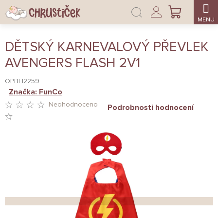
Přejít
Přihlášení
na
NÁKUPNÍ
obsah
KOŠÍK
DĚTSKÝ KARNEVALOVÝ PŘEVLEK
AVENGERS FLASH 2V1
OPBH2259
Značka:
FunCo
Neohodnoceno
Podrobnosti hodnocení
PRŮMĚRNÉ
HODNOCENÍ
PRODUKTU
JE
0,0
Z
5
HVĚZDIČEK.