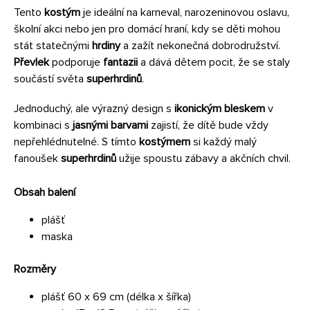
Tento
kostým
je ideální na karneval, narozeninovou oslavu,
školní akci nebo jen pro domácí hraní, kdy se děti mohou
stát statečnými
hrdiny
a zažít nekonečná dobrodružství.
Převlek
podporuje
fantazii
a dává dětem pocit, že se staly
součástí světa
superhrdinů
.
Jednoduchý, ale výrazný design s
ikonickým bleskem
v
kombinaci s
jasnými barvami
zajistí, že dítě bude vždy
nepřehlédnutelné. S tímto
kostýmem
si každý malý
fanoušek
superhrdinů
užije spoustu zábavy a akčních chvil.
Obsah balení
plášť
maska
Rozměry
plášť 60 x 69 cm (délka x šířka)