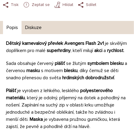
Tisk
Zeptat se
Hlídat
Sdílet
Popis
Diskuze
Dětský karnevalový převlek Avengers Flash 2v1
je skvělým
doplňkem pro malé
superhrdiny
, kteří milují
akci
a
rychlost
.
Sada obsahuje červený
plášť
se žlutým
symbolem blesku
a
červenou
masku
s motivem
blesku
, díky čemuž se děti
snadno přenesou do světa
hrdinských dobrodružství
.
Plášť
je vyroben z lehkého, lesklého
polyesterového
materiálu
, který je odolný, příjemný na dotek a pohodlný na
nošení. Zapínání na suchý zip v oblasti krku umožňuje
jednoduché a bezpečné oblékání, takže ho zvládnou i
menší děti.
Maska
je vybavena pružnou gumičkou, která
zajistí, že pevně a pohodlně drží na hlavě.