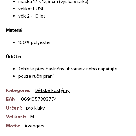
maska 17 x 12,5 cm (výška x šířka)
velikost UNI
věk 2 - 10 let
Materiál
100% polyester
Údržba
žehlete přes bavlněný ubrousek nebo napařujte
pouze ruční praní
Kategorie
:
Dětské kostýmy
EAN
:
0691057383774
Určení
:
pro kluky
Velikost
:
M
Motiv
:
Avengers