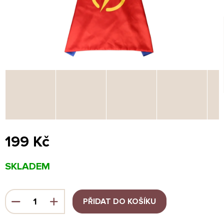
199 Kč
Měrná
SKLADEM
cena:
PŘIDAT DO KOŠÍKU