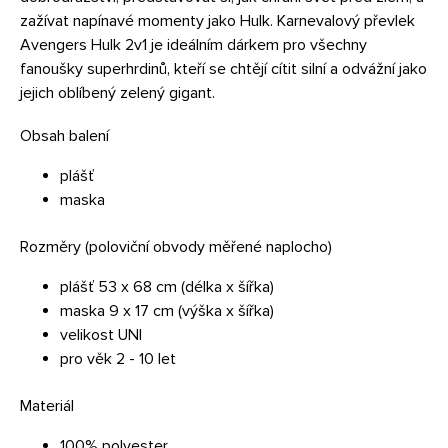
zažívat napínavé momenty jako Hulk. Karnevalový převlek
Avengers Hulk 2v1 je ideálním dárkem pro všechny
fanoušky superhrdinů, kteří se chtějí cítit silní a odvážní jako
jejich oblíbený zelený gigant.
Obsah balení
plášť
maska
Rozměry (poloviční obvody měřené naplocho)
plášť 53 x 68 cm (délka x šířka)
maska 9 x 17 cm (výška x šířka)
velikost UNI
pro věk 2 - 10 let
Materiál
100% polyester