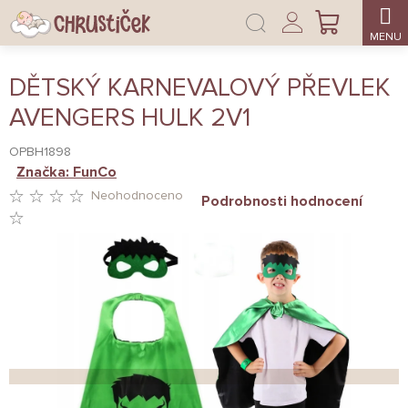
Přejít
Přihlášení
na
NÁKUPNÍ
obsah
KOŠÍK
DĚTSKÝ KARNEVALOVÝ PŘEVLEK
AVENGERS HULK 2V1
OPBH1898
Značka:
FunCo
Neohodnoceno
Podrobnosti hodnocení
PRŮMĚRNÉ
HODNOCENÍ
PRODUKTU
JE
0,0
Z
5
HVĚZDIČEK.