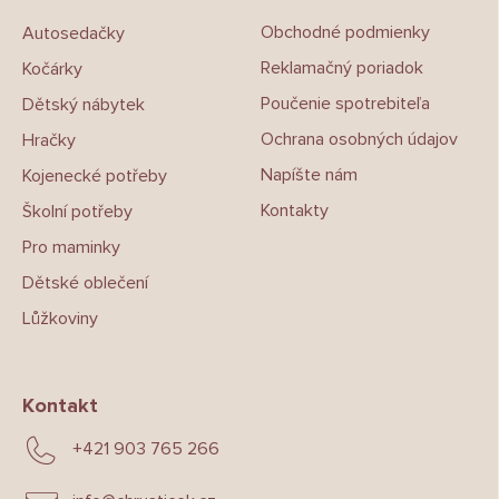
t
Obchodné podmienky
Autosedačky
í
Reklamačný poriadok
Kočárky
Poučenie spotrebiteľa
Dětský nábytek
Ochrana osobných údajov
Hračky
Napíšte nám
Kojenecké potřeby
Kontakty
Školní potřeby
Pro maminky
Dětské oblečení
Lůžkoviny
Kontakt
+421 903 765 266