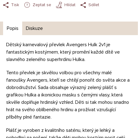
Tisk
Zeptat se
Hlídat
Sdílet
Popis
Diskuze
Dětský karnevalový převlek Avengers Hulk 2v1 je
fantastickým kostýmem, který promění každé dítě ve
slavného zeleného superhrdinu Hulka.
Tento převlek je skvělou volbou pro všechny malé
fanoušky Avengers, kteří se chtějí ponořit do světa akce a
dobrodružství. Sada obsahuje výrazný zelený plášť s
grafikou Hulka a ikonickou masku s černými vlasy, která
skvěle doplňuje hrdinský vzhled. Děti si tak mohou snadno
hrát na svého oblíbeného hrdinu a prožívat vzrušující
příběhy plné fantazie.
Plášť je vyroben z kvalitního saténu, který je lehký a
pohodlný na nošení, takže děti mohou kostým nosit celý