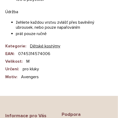
Údržba
žehlete každou vrstvu zvlášť přes bavlněný
ubrousek, nebo pouze napařováním
prát pouze ručně
Kategorie
:
Dětské kostýmy
EAN
:
0745314574006
Velikost
:
M
Určení
:
pro kluky
Motiv
:
Avengers
Z
á
p
Podpora
a
Informace pro Vás