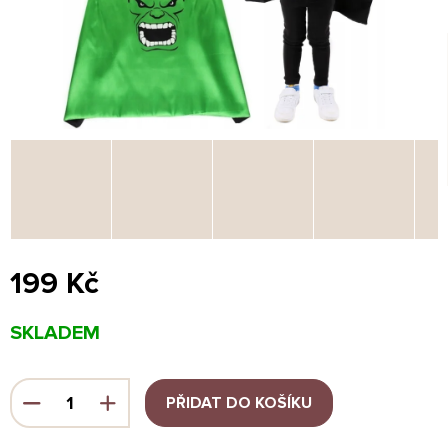
199 Kč
Měrná
SKLADEM
cena:
PŘIDAT DO KOŠÍKU