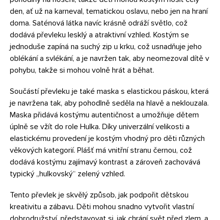
den, ať už na karneval, tematickou oslavu, nebo jen na hraní
doma. Saténová látka navíc krásně odráží světlo, což
dodává převleku lesklý a atraktivní vzhled. Kostým se
jednoduše zapíná na suchý zip u krku, což usnadňuje jeho
oblékání a svlékání, a je navržen tak, aby neomezoval dítě v
pohybu, takže si mohou volně hrát a běhat.
Součástí převleku je také maska s elastickou páskou, která
je navržena tak, aby pohodlně seděla na hlavě a neklouzala.
Maska přidává kostýmu autentičnost a umožňuje dětem
úplně se vžít do role Hulka. Díky univerzální velikosti a
elastickému provedení je kostým vhodný pro děti různých
věkových kategorií. Plášť má vnitřní stranu černou, což
dodává kostýmu zajímavý kontrast a zároveň zachovává
typický „hulkovský“ zelený vzhled.
Tento převlek je skvělý způsob, jak podpořit dětskou
kreativitu a zábavu. Děti mohou snadno vytvořit vlastní
dobrodružství, představovat si, jak chrání svět před zlem, a