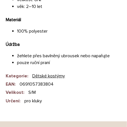
věk: 2–10 let
Materiál
100% polyester
Údržba
žehlete přes bavlněný ubrousek nebo napařujte
pouze ruční praní
Kategorie
:
Dětské kostýmy
EAN
:
0691057383804
Velikost
:
S/M
Určení
:
pro kluky
Z