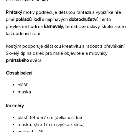
Pirátský
motiv podněcuje dětskou fantazii a vybízí ke hře
plné
pokladů
,
lodí
a napínavých
dobrodružství
. Tento
převlek se hodí na
karnevaly
, tematické oslavy, školní akce i
každodenní hraní.
Kostým podporuje dětskou kreativitu a radost z převlékání.
Skvělý tip na dárek pro malé objevitele a milovníky
pirártského
světa.
Obsah balení
plášť
maska
Rozměry
plášť: 54 x 67 cm (délka x šířka)
maska: 7,5 x 17 cm (výška x šířka)
velikost: UNI