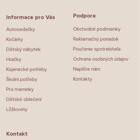
á
p
Podpora
a
Informace pro Vás
t
Obchodné podmienky
Autosedačky
í
Reklamačný poriadok
Kočárky
Poučenie spotrebiteľa
Dětský nábytek
Ochrana osobných údajov
Hračky
Napíšte nám
Kojenecké potřeby
Kontakty
Školní potřeby
Pro maminky
Dětské oblečení
Lůžkoviny
Kontakt