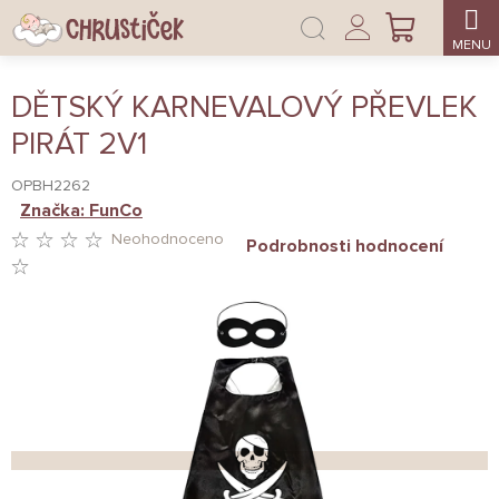
Přejít
Přihlášení
na
NÁKUPNÍ
obsah
KOŠÍK
DĚTSKÝ KARNEVALOVÝ PŘEVLEK
PIRÁT 2V1
OPBH2262
Značka:
FunCo
Neohodnoceno
Podrobnosti hodnocení
PRŮMĚRNÉ
HODNOCENÍ
PRODUKTU
JE
0,0
Z
5
HVĚZDIČEK.