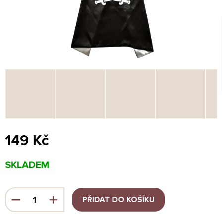
149 Kč
Měrná
SKLADEM
cena:
PŘIDAT DO KOŠÍKU