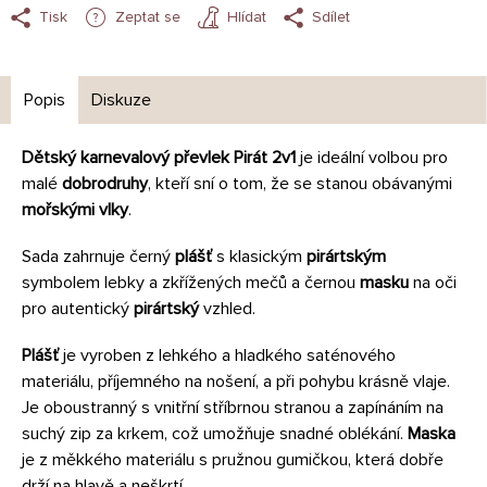
Tisk
Zeptat se
Hlídat
Sdílet
Popis
Diskuze
Dětský karnevalový převlek Pirát 2v1
je ideální volbou pro
malé
dobrodruhy
, kteří sní o tom, že se stanou obávanými
mořskými vlky
.
Sada zahrnuje černý
plášť
s klasickým
pirártským
symbolem lebky a zkřížených mečů a černou
masku
na oči
pro autentický
pirártský
vzhled.
Plášť
je vyroben z lehkého a hladkého saténového
materiálu, příjemného na nošení, a při pohybu krásně vlaje.
Je oboustranný s vnitřní stříbrnou stranou a zapínáním na
suchý zip za krkem, což umožňuje snadné oblékání.
Maska
je z měkkého materiálu s pružnou gumičkou, která dobře
drží na hlavě a neškrtí.