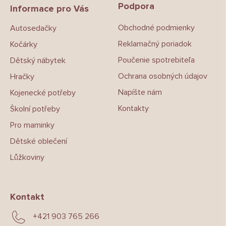
Podpora
a
Informace pro Vás
t
Obchodné podmienky
Autosedačky
í
Reklamačný poriadok
Kočárky
Poučenie spotrebiteľa
Dětský nábytek
Ochrana osobných údajov
Hračky
Napíšte nám
Kojenecké potřeby
Kontakty
Školní potřeby
Pro maminky
Dětské oblečení
Lůžkoviny
Kontakt
+421 903 765 266