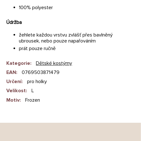
100% polyester
Údržba
žehlete každou vrstvu zvlášť přes bavlněný
ubrousek, nebo pouze napařováním
prát pouze ručně
Kategorie
:
Dětské kostýmy
EAN
:
0769503871479
Určení
:
pro holky
Velikost
:
L
Motiv
:
Frozen
Z
á
p