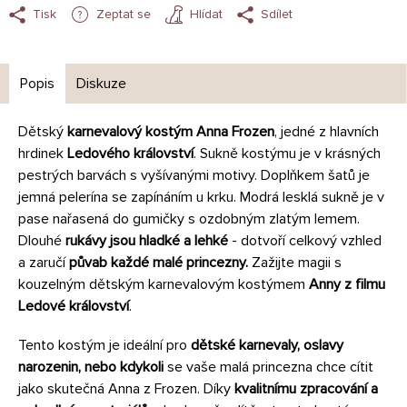
Tisk
Zeptat se
Hlídat
Sdílet
Popis
Diskuze
Dětský
karnevalový kostým Anna Frozen
, jedné z hlavních
hrdinek
Ledového království
. Sukně kostýmu je v krásných
pestrých barvách s vyšívanými motivy. Doplňkem šatů je
jemná pelerína se zapínáním u krku. Modrá lesklá sukně je v
pase nařasená do gumičky s ozdobným zlatým lemem.
Dlouhé
rukávy jsou hladké a lehké
- dotvoří celkový vzhled
a zaručí
půvab každé malé princezny.
Zažijte magii s
kouzelným dětským karnevalovým kostýmem
Anny z filmu
Ledové království
.
Tento kostým je ideální pro
dětské karnevaly, oslavy
narozenin, nebo kdykoli
se vaše malá princezna chce cítit
jako skutečná Anna z Frozen. Díky
kvalitnímu zpracování a