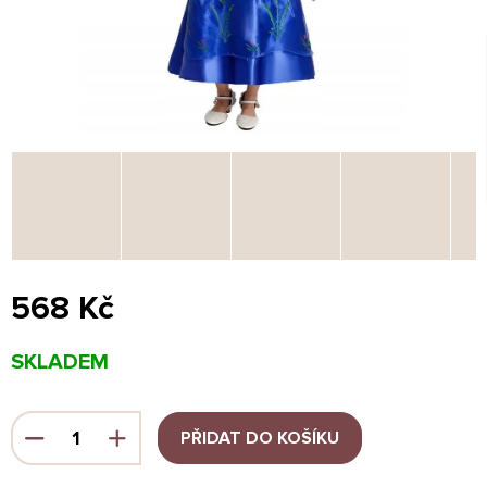
568 Kč
Měrná
SKLADEM
cena:
PŘIDAT DO KOŠÍKU