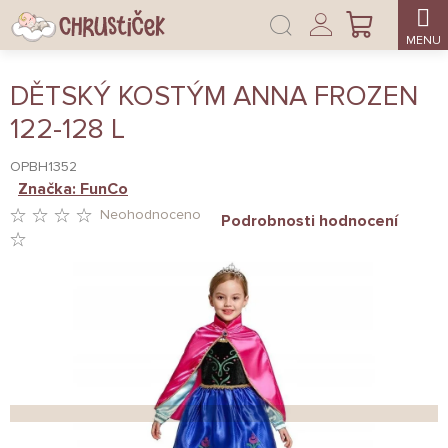
Přejít
Přihlášení
na
NÁKUPNÍ
obsah
KOŠÍK
DĚTSKÝ KOSTÝM ANNA FROZEN
122-128 L
OPBH1352
Značka:
FunCo
Neohodnoceno
Podrobnosti hodnocení
PRŮMĚRNÉ
HODNOCENÍ
PRODUKTU
JE
0,0
Z
5
HVĚZDIČEK.