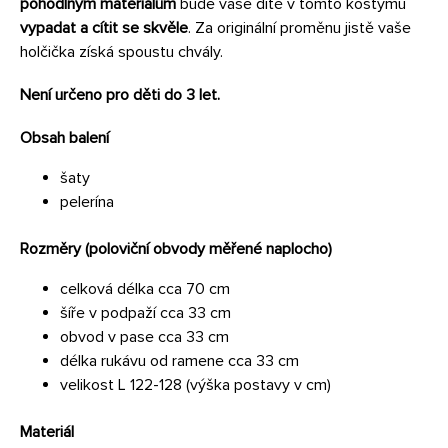
pohodlným materiálům
bude vaše dítě v tomto kostýmu
vypadat a cítit se skvěle
. Za originální proměnu jistě vaše
holčička získá spoustu chvály.
Není určeno pro děti do 3 let.
Obsah balení
šaty
pelerína
Rozměry (poloviční obvody měřené naplocho)
celková délka cca 70 cm
šíře v podpaží cca 33 cm
obvod v pase cca 33 cm
délka rukávu od ramene cca 33 cm
velikost L 122-128 (výška postavy v cm)
Materiál