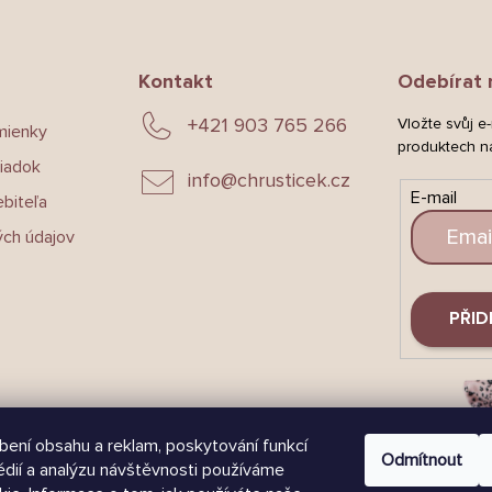
Kontakt
Odebírat 
+421 903 765 266
Vložte svůj e
mienky
produktech n
iadok
info
@
chrusticek.cz
E-mail
biteľa
ch údajov
PŘID
bení obsahu a reklam, poskytování funkcí
Odmítnout
édií a analýzu návštěvnosti používáme