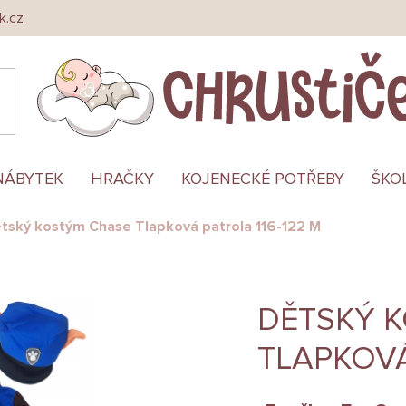
k.cz
NÁBYTEK
HRAČKY
KOJENECKÉ POTŘEBY
ŠKO
tský kostým Chase Tlapková patrola 116-122 M
DĚTSKÝ 
TLAPKOVÁ