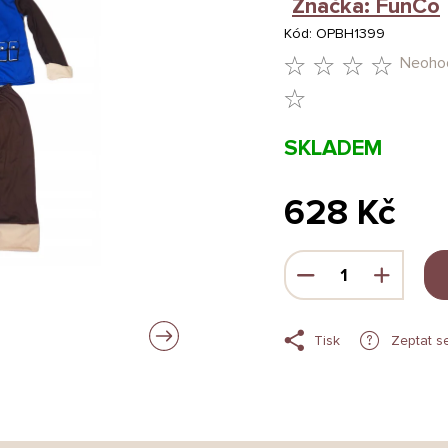
Značka:
FunCo
Kód:
OPBH1399
Neoho
PRŮMĚRNÉ
HODNOCENÍ
SKLADEM
PRODUKTU
JE
628 Kč
0,0
Měrná
Z
cena:
5
HVĚZDIČEK.
Tisk
Zeptat s