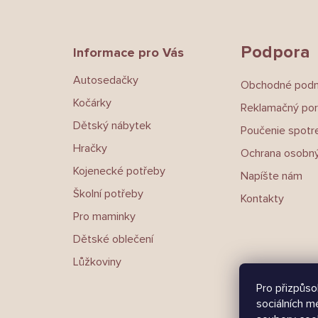
p
a
t
Podpora
Informace pro Vás
í
Autosedačky
Obchodné pod
Kočárky
Reklamačný por
Dětský nábytek
Poučenie spotre
Hračky
Ochrana osobný
Kojenecké potřeby
Napíšte nám
Školní potřeby
Kontakty
Pro maminky
Dětské oblečení
Lůžkoviny
Pro přizpůso
sociálních m