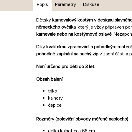
Popis
Parametry
Diskuze
Dětský
karnevalový kostým
v designu slavnéh
německého ovčáka
, který je vždy připraven 
karnevale nebo na kostýmové oslavě
. Nezapom
Díky
kvalitnímu zpracování a pohodlným materi
pohodlné zapínání na suchý zip
v zadní části a
Není určeno pro děti do 3 let.
Obsah balení
triko
kalhoty
čepice
Rozměry (poloviční obvody měřené naplocho)
délka kalhot cca 68 cm