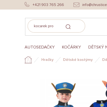
Přejít
+421 903 765 266
info@chrustice
na
obsah
HLEDAT
AUTOSEDAČKY
KOČÁRKY
DĚTSKÝ 
Hračky
Dětské kostýmy
Dě
Domů