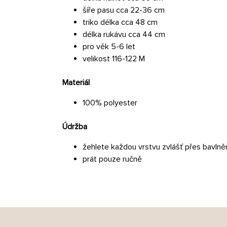
šíře pasu cca 22-36 cm
triko délka cca 48 cm
délka rukávu cca 44 cm
pro věk 5-6 let
velikost 116-122 M
Materiál
100% polyester
Údržba
žehlete každou vrstvu zvlášť přes bavln
prát pouze ručně
Z
á