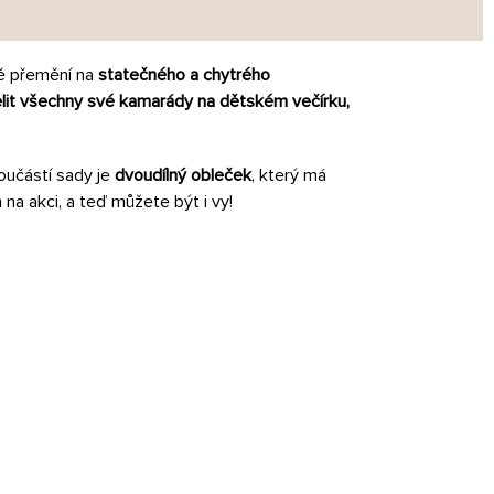
ě přemění na
statečného a chytrého
elit všechny své kamarády na dětském večírku,
Součástí sady je
dvoudílný obleček
, který má
 na akci, a teď můžete být i vy!