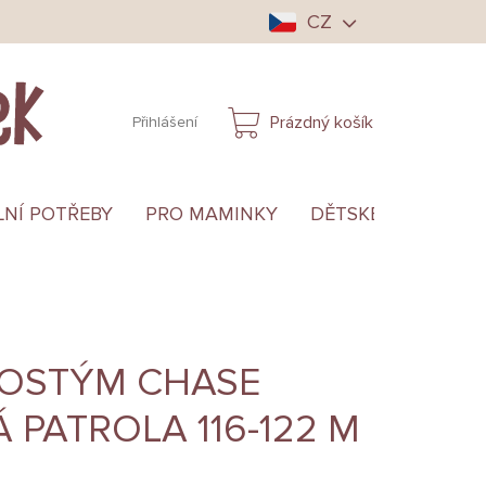
CZ
Prázdný košík
Přihlášení
NÁKUPNÍ
KOŠÍK
LNÍ POTŘEBY
PRO MAMINKY
DĚTSKÉ OBLEČENÍ
KOSTÝM CHASE
 PATROLA 116-122 M