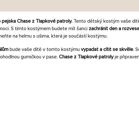
o pejska Chase z Tlapkové patroly
.
Tento dětský kostým vaše dít
pomoci. S tímto kostýmem budete mít šanci
zachránit den a rozves
eňte na helmu s ušima, která je součástí kostýmu.
álům
bude vaše dítě v tomto kostýmu
vypadat a cítit se skvěle
. 
 pohodlnou gumičkou v pase.
Chase z Tlapkové patroly
je připraven