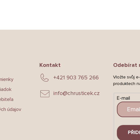
Kontakt
Odebírat 
+421 903 765 266
Vložte svůj e
mienky
produktech n
iadok
info
@
chrusticek.cz
E-mail
biteľa
ch údajov
PŘID