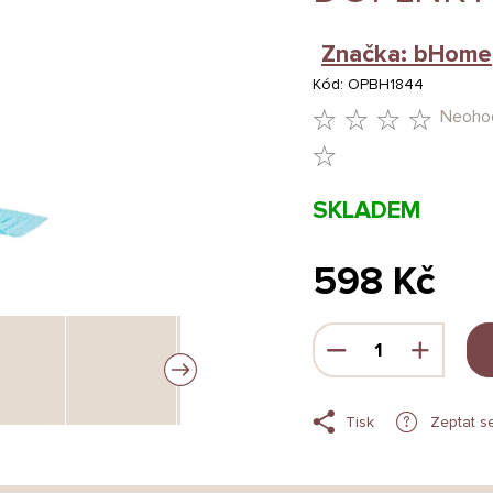
Značka:
bHome
Kód:
OPBH1844
Neoho
PRŮMĚRNÉ
HODNOCENÍ
SKLADEM
PRODUKTU
JE
598 Kč
0,0
Měrná
Z
cena:
5
HVĚZDIČEK.
Tisk
Zeptat s