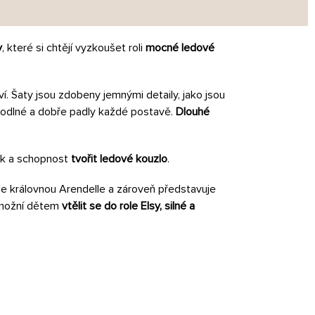
y
, které si chtějí vyzkoušet roli
mocné ledové
tví. Šaty jsou zdobeny jemnými detaily, jako jsou
ohodlné a dobře padly každé postavě.
Dlouhé
tek a schopnost
tvořit ledové kouzlo
.
 Je královnou Arendelle a zároveň představuje
umožní dětem
vtělit se do role Elsy, silné a