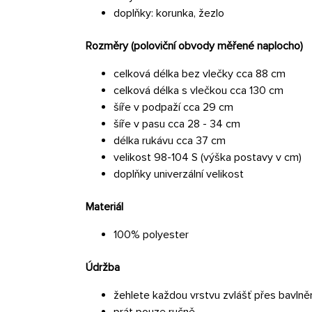
doplňky: korunka, žezlo
Rozměry (poloviční obvody měřené naplocho)
celková délka bez vlečky cca 88 cm
celková délka s vlečkou cca 130 cm
šíře v podpaží cca 29 cm
šíře v pasu cca 28 - 34 cm
délka rukávu cca 37 cm
velikost 98-104 S (výška postavy v cm)
doplňky univerzální velikost
Materiál
100% polyester
Údržba
žehlete každou vrstvu zvlášť přes bavln
prát pouze ručně