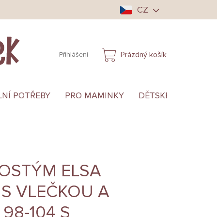
CZ
Prázdný košík
Přihlášení
NÁKUPNÍ
KOŠÍK
LNÍ POTŘEBY
PRO MAMINKY
DĚTSKÉ OBLEČENÍ
KOSTÝM ELSA
 S VLEČKOU A
98-104 S