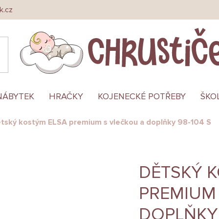
k.cz
NÁBYTEK
HRAČKY
KOJENECKÉ POTŘEBY
ŠKO
tský kostým ELSA premium s vlečkou a doplňky 98-104 S
DĚTSKÝ 
PREMIUM
DOPLŇKY 