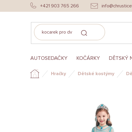
Přejít
+421 903 765 266
info@chrustice
na
obsah
HLEDAT
AUTOSEDAČKY
KOČÁRKY
DĚTSKÝ 
Hračky
Dětské kostýmy
Dě
Domů