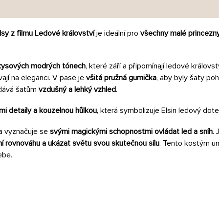
sy z filmu Ledové království
je ideální pro
všechny malé princezn
rkysových modrých tónech
, které září a připomínají ledové královs
vají na eleganci. V pase je
všitá pružná gumička
, aby byly šaty p
odává šatům
vzdušný a lehký vzhled
.
mi detaily a kouzelnou hůlkou
, která symbolizuje Elsin ledový do
 a vyznačuje se
svými magickými schopnostmi ovládat led a sníh
.
itřní rovnováhu a ukázat světu svou skutečnou sílu
. Tento kostým 
ebe.