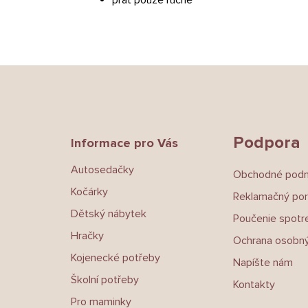
Z
á
p
a
t
Podpora
Informace pro Vás
í
Autosedačky
Obchodné pod
Kočárky
Reklamačný por
Dětský nábytek
Poučenie spotre
Hračky
Ochrana osobný
Kojenecké potřeby
Napíšte nám
Školní potřeby
Kontakty
Pro maminky