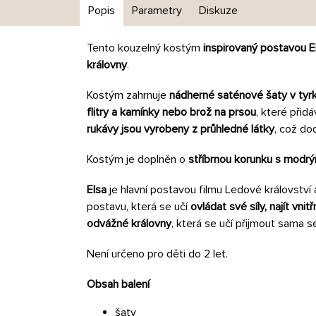
Popis
Parametry
Diskuze
Tento kouzelný kostým
inspirovaný postavou El
královny
.
Kostým zahrnuje
nádherné saténové šaty v ty
flitry a kamínky nebo brož na prsou
, které přidá
rukávy jsou vyrobeny z průhledné látky
, což d
Kostým je doplněn o
stříbrnou korunku s modrý
Elsa
je hlavní postavou filmu Ledové království
postavu, která se učí
ovládat své síly, najít vn
odvážné královny
, která se učí přijmout sama s
Není určeno pro děti do 2 let.
Obsah balení
šaty