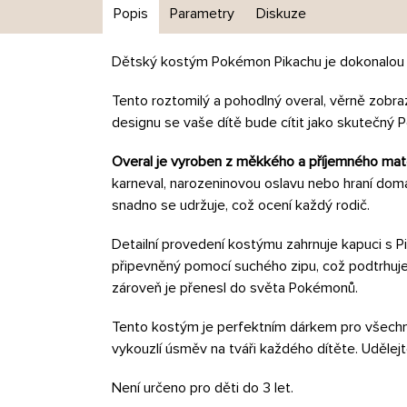
Popis
Parametry
Diskuze
Dětský kostým Pokémon Pikachu je dokonalou 
Tento roztomilý a pohodlný overal, věrně zobra
designu se vaše dítě bude cítit jako skutečný 
Overal je vyroben z měkkého a příjemného mate
karneval, narozeninovou oslavu nebo hraní dom
snadno se udržuje, což ocení každý rodič.
Detailní provedení kostýmu zahrnuje kapuci s 
připevněný pomocí suchého zipu, což podtrhuje 
zároveň je přenesl do světa Pokémonů.
Tento kostým je perfektním dárkem pro všechny 
vykouzlí úsměv na tváři každého dítěte. Uděle
Není určeno pro děti do 3 let.