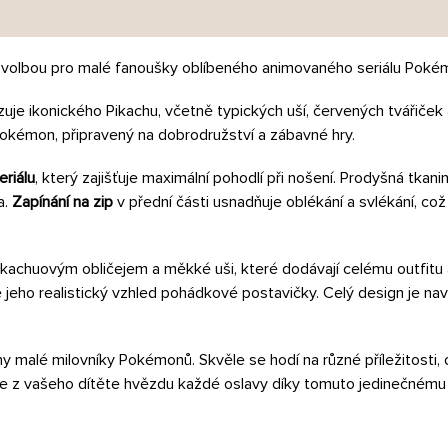
volbou pro malé fanoušky oblíbeného animovaného seriálu Poké
zuje ikonického Pikachu, včetně typických uší, červených tvářiček
Pokémon, připravený na dobrodružství a zábavné hry.
riálu
, který zajišťuje maximální pohodlí při nošení. Prodyšná tka
a.
Zapínání na zip
v přední části usnadňuje oblékání a svlékání, což 
Pikachuovým obličejem a měkké uši, které dodávají celému outfitu
jeho realistický vzhled pohádkové postavičky. Celý design je na
malé milovníky Pokémonů. Skvěle se hodí na různé příležitosti, 
jte z vašeho dítěte hvězdu každé oslavy díky tomuto jedinečnému 