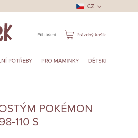
CZ
Prázdný košík
Přihlášení
NÁKUPNÍ
KOŠÍK
LNÍ POTŘEBY
PRO MAMINKY
DĚTSKÉ OBLEČENÍ
KOSTÝM POKÉMON
8-110 S