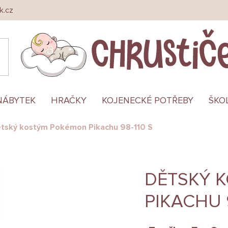
k.cz
NÁBYTEK
HRAČKY
KOJENECKÉ POTŘEBY
ŠKO
tský kostým Pokémon Pikachu 98-110 S
DĚTSKÝ 
PIKACHU 9