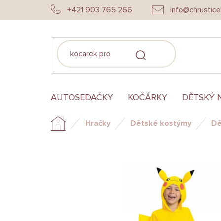
Přejít
+421 903 765 266
info@chrustice
na
obsah
HLEDAT
AUTOSEDAČKY
KOČÁRKY
DĚTSKÝ 
Hračky
Dětské kostýmy
Dě
Domů