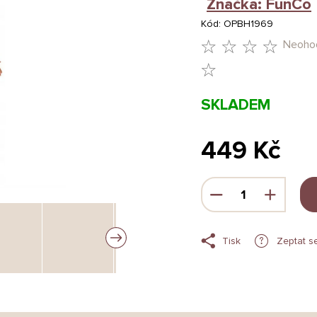
Značka:
FunCo
Kód:
OPBH1969
Neoho
PRŮMĚRNÉ
HODNOCENÍ
SKLADEM
PRODUKTU
JE
449 Kč
0,0
Měrná
Z
cena:
5
HVĚZDIČEK.
Tisk
Zeptat s