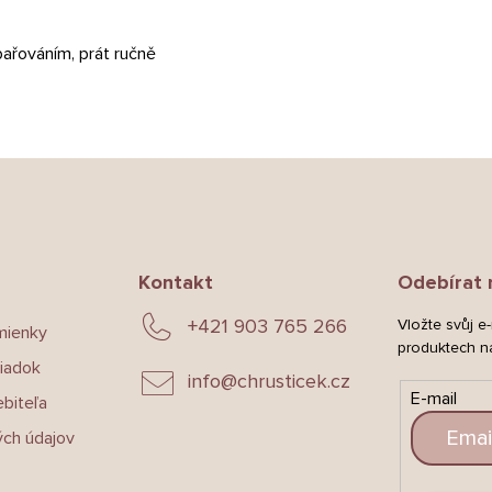
ařováním, prát ručně
Kontakt
Odebírat 
+421 903 765 266
Vložte svůj e
mienky
produktech n
iadok
info
@
chrusticek.cz
E-mail
biteľa
ch údajov