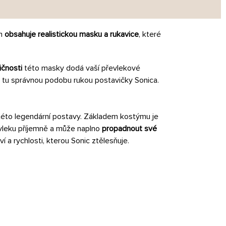
ým
obsahuje realistickou masku a rukavice
, které
ičnosti
této masky dodá vaší převlekové
m tu správnou podobu rukou postavičky Sonica.
 této legendární postavy. Základem kostýmu je
evleku příjemně a může naplno
propadnout své
ví a rychlosti, kterou Sonic ztělesňuje.