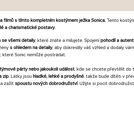
a filmů
s tímto kompletním kostýmem ježka Sonica.
Tento kost
lé a charismatické postavy
.
a se všemi detaily
, které znáte a milujete. Spojení
pohodlí a autent
rženy
s ohledem na detaily
, aby dokreslily váš vzhled a dodaly vá
y
, které Sonic nemůže postrádat.
stýmové párty nebo jakoukoli událost
, kde se chcete převtělit do
a zip
. Látky jsou
hladké, lehké a prodyšné
, takže bude dítěti v př
 a zažít
spoustu nových dobrodružství
. Užijte si pocit dobrodružst