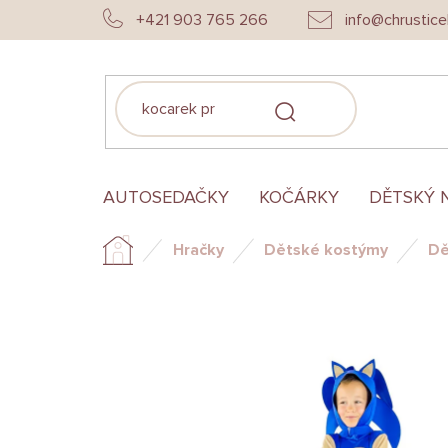
Přejít
+421 903 765 266
info@chrustice
na
obsah
HLEDAT
AUTOSEDAČKY
KOČÁRKY
DĚTSKÝ 
Hračky
Dětské kostýmy
Dě
Domů