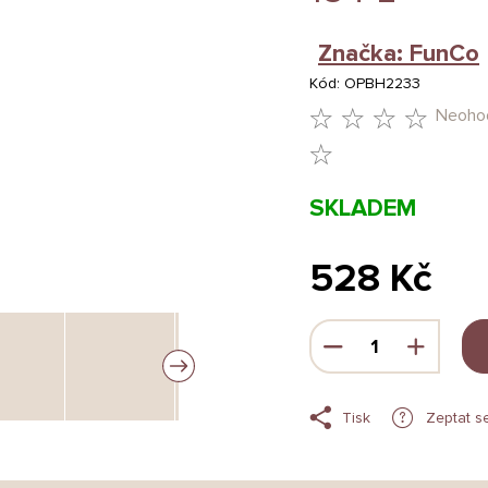
Značka:
FunCo
Kód:
OPBH2233
Neoho
PRŮMĚRNÉ
HODNOCENÍ
SKLADEM
PRODUKTU
JE
528 Kč
0,0
Měrná
Z
cena:
5
HVĚZDIČEK.
Tisk
Zeptat s