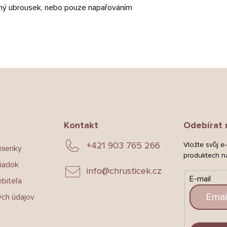
ěný ubrousek, nebo pouze napařováním
Kontakt
Odebírat 
+421 903 765 266
Vložte svůj e
mienky
produktech n
iadok
info
@
chrusticek.cz
E-mail
biteľa
ch údajov