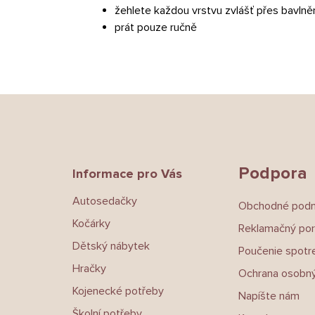
žehlete každou vrstvu zvlášť přes bavln
prát pouze ručně
Z
á
p
a
t
Podpora
Informace pro Vás
í
Autosedačky
Obchodné pod
Kočárky
Reklamačný por
Dětský nábytek
Poučenie spotre
Hračky
Ochrana osobný
Kojenecké potřeby
Napíšte nám
Školní potřeby