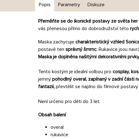
Popis
Parametry
Diskuze
Přeměňte se do ikonické postavy ze světa her 
vás přenesou přímo do dobrodružství této
rych
Maska zachycuje
charakteristický vzhled Sonic
postavě ten
správný šmrnc
. Rukavice jsou nav
Maska je doplněna našitými dekorativními prvk
Tento kostým je ideální volbou pro
cosplay, ko
jemný
pohodlný overal, zapínaný v zadní části n
fantazii,
převtělit se naplno do filmové postavy
Není určeno pro děti do 3 let.
Obsah balení
overal
rukavice