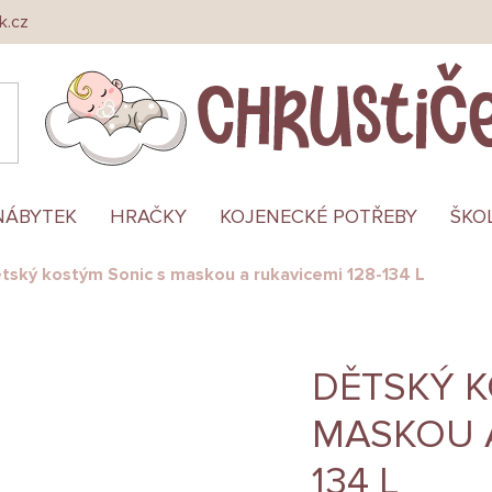
k.cz
NÁBYTEK
HRAČKY
KOJENECKÉ POTŘEBY
ŠKO
tský kostým Sonic s maskou a rukavicemi 128-134 L
DĚTSKÝ K
MASKOU A
134 L