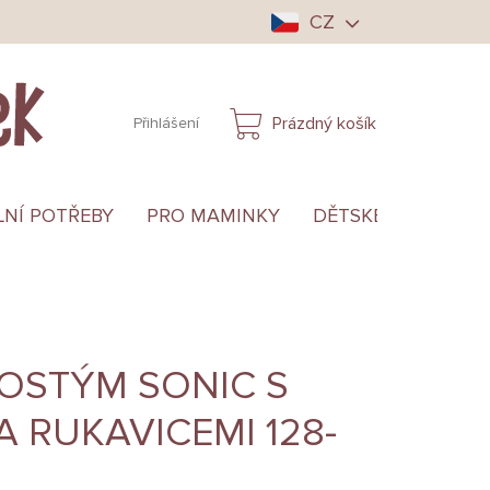
CZ
Prázdný košík
Přihlášení
NÁKUPNÍ
KOŠÍK
LNÍ POTŘEBY
PRO MAMINKY
DĚTSKÉ OBLEČENÍ
OSTÝM SONIC S
 RUKAVICEMI 128-