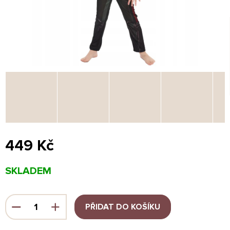
449 Kč
Měrná
SKLADEM
cena:
PŘIDAT DO KOŠÍKU