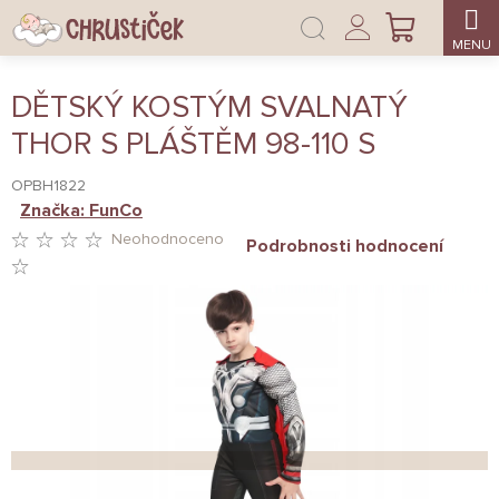
Přejít
Přihlášení
na
NÁKUPNÍ
obsah
KOŠÍK
DĚTSKÝ KOSTÝM SVALNATÝ
THOR S PLÁŠTĚM 98-110 S
OPBH1822
Značka:
FunCo
Neohodnoceno
Podrobnosti hodnocení
PRŮMĚRNÉ
HODNOCENÍ
PRODUKTU
JE
0,0
Z
5
HVĚZDIČEK.