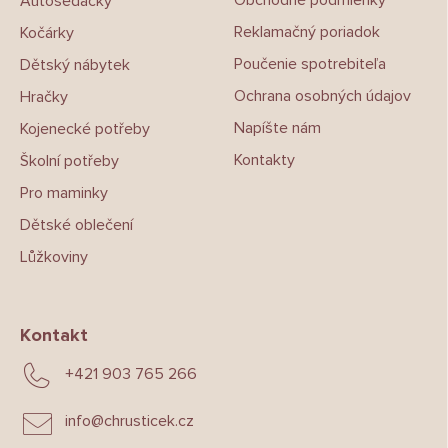
Obchodné podmienky
Autosedačky
í
Reklamačný poriadok
Kočárky
Poučenie spotrebiteľa
Dětský nábytek
Ochrana osobných údajov
Hračky
Napíšte nám
Kojenecké potřeby
Kontakty
Školní potřeby
Pro maminky
Dětské oblečení
Lůžkoviny
Kontakt
+421 903 765 266
info
@
chrusticek.cz