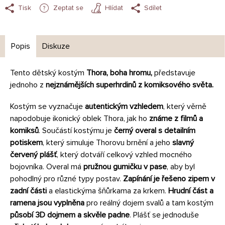
Tisk
Zeptat se
Hlídat
Sdílet
Popis
Diskuze
Tento dětský kostým
Thora, boha hromu,
představuje
jednoho z
nejznámějších superhrdinů z komiksového světa.
Kostým se vyznačuje
autentickým vzhledem
, který věrně
napodobuje ikonický oblek Thora, jak ho
známe z filmů a
komiksů
. Součástí kostýmu je
černý overal s detailním
potiskem
, který simuluje Thorovu brnění a jeho
slavný
červený plášť
, který dotváří celkový vzhled mocného
bojovníka. Overal má
pružnou gumičku v pase
, aby byl
pohodlný pro různé typy postav.
Zapínání je řešeno zipem v
zadní části
a elastickýma šňůrkama za krkem.
Hrudní část a
ramena jsou vyplněna
pro reálný dojem svalů a tam kostým
působí 3D dojmem a skvěle padne
. Plášť se jednoduše