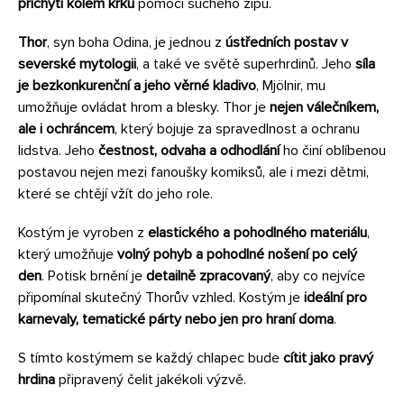
přichytí kolem krku
pomocí suchého zipu.
Thor
, syn boha Odina, je jednou z
ústředních postav v
severské mytologii
, a také ve světě superhrdinů. Jeho
síla
je bezkonkurenční a jeho věrné kladivo
, Mjölnir, mu
umožňuje ovládat hrom a blesky. Thor je
nejen válečníkem,
ale i ochráncem
, který bojuje za spravedlnost a ochranu
lidstva. Jeho
čestnost, odvaha a odhodlání
ho činí oblíbenou
postavou nejen mezi fanoušky komiksů, ale i mezi dětmi,
které se chtějí vžít do jeho role.
Kostým je vyroben z
elastického a pohodlného materiálu
,
který umožňuje
volný pohyb a pohodlné nošení po celý
den
. Potisk brnění je
detailně zpracovaný
, aby co nejvíce
připomínal skutečný Thorův vzhled. Kostým je
ideální pro
karnevaly, tematické párty nebo jen pro hraní doma
.
S tímto kostýmem se každý chlapec bude
cítit jako pravý
hrdina
připravený čelit jakékoli výzvě.