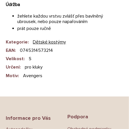
Údržba
žehlete každou vrstvu zvlášť přes bavlněný
ubrousek, nebo pouze napařováním
prát pouze ručně
Kategorie
:
Dětské kostýmy
EAN
:
0745314573214
Velikost
:
S
Určení
:
pro kluky
Motiv
:
Avengers
Z
á
p
Podpora
a
Informace pro Vás
t