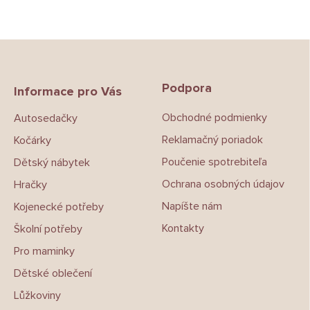
Z
á
p
Podpora
a
Informace pro Vás
t
Obchodné podmienky
Autosedačky
í
Reklamačný poriadok
Kočárky
Poučenie spotrebiteľa
Dětský nábytek
Ochrana osobných údajov
Hračky
Napíšte nám
Kojenecké potřeby
Kontakty
Školní potřeby
Pro maminky
Dětské oblečení
Lůžkoviny