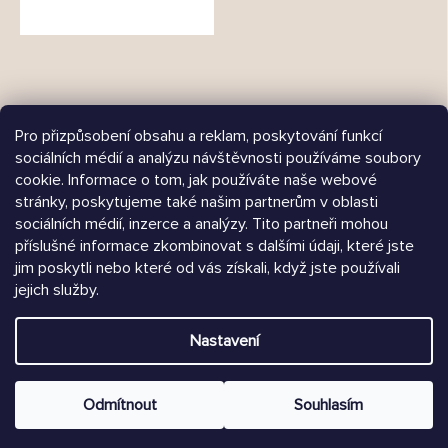
Pro přizpůsobení obsahu a reklam, poskytování funkcí
sociálních médií a analýzu návštěvnosti používáme soubory
cookie. Informace o tom, jak používáte naše webové
Árukereső.hu
stránky, poskytujeme také našim partnerům v oblasti
sociálních médií, inzerce a analýzy. Tito partneři mohou
příslušné informace zkombinovat s dalšími údaji, které jste
jim poskytli nebo které od vás získali, když jste používali
Heureka.sk
jejich služby.
Vytvořil Shoptet
Nastavení
Copyright 2026
Chrústiček.cz
. Všechna práva vyhrazena.
Upravit nastavení cookies
Odmítnout
Souhlasím