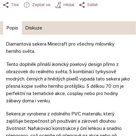
Tisk
Zeptat se
Hlídat
Sdílet
Popis
Diskuze
Diamantová sekera Minecraft pro všechny milovníky
herního světa.
Tento doplněk přináší ikonický pixelový design přímo z
obrazovek do reálného světa. S kombinací tyrkysově
modrých, černých a hnědých pixelů vypadá tato sekera jako
přesná kopie svého herního protějšku. S délkou 70 cm je
perfektní na tematické akce, cosplay nebo pro hodiny
zábavy doma i venku.
Sekera je vyrobena z odolného PVC materiálu, který
zajišťuje bezpečnost při používání a zároveň dlouhou
životnost. Nafukovací konstrukce ji činí lehkou a snadno
přenosnou, což oceníte při přepravě na akce nebo při