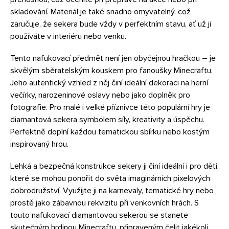
skladování. Materiál je také snadno omyvatelný, což
zaručuje, že sekera bude vždy v perfektním stavu, ať už ji
používáte v interiéru nebo venku.
Tento nafukovací předmět není jen obyčejnou hračkou – je
skvělým sběratelským kouskem pro fanoušky Minecraftu.
Jeho autentický vzhled z něj činí ideální dekoraci na herní
večírky, narozeninové oslavy nebo jako doplněk pro
fotografie. Pro malé i velké příznivce této populární hry je
diamantová sekera symbolem síly, kreativity a úspěchu.
Perfektně doplní každou tematickou sbírku nebo kostým
inspirovaný hrou.
Lehká a bezpečná konstrukce sekery ji činí ideální i pro děti,
které se mohou ponořit do světa imaginárních pixelových
dobrodružství. Využijte ji na karnevaly, tematické hry nebo
prostě jako zábavnou rekvizitu při venkovních hrách. S
touto nafukovací diamantovou sekerou se stanete
skutečným hrdinou Minecraftu, připraveným čelit jakékoli