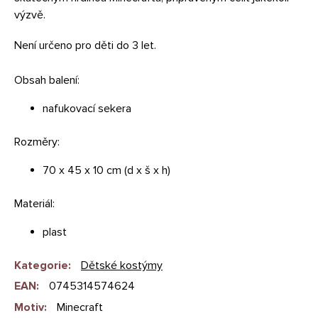
výzvě.
Není určeno pro děti do 3 let.
Obsah balení:
nafukovací sekera
Rozměry:
70 x 45 x 10 cm (d x š x h)
Materiál:
plast
Kategorie
:
Dětské kostýmy
EAN
:
0745314574624
Motiv
:
Minecraft