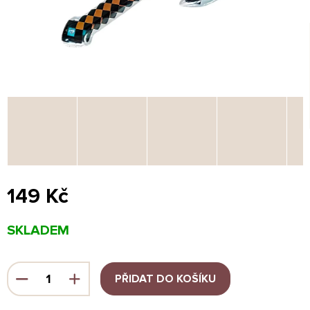
149 Kč
Měrná
SKLADEM
cena:
PŘIDAT DO KOŠÍKU