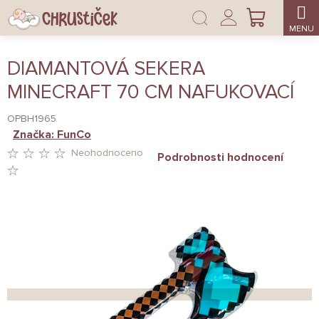
Přejít
Přihlášení
na
NÁKUPNÍ
obsah
KOŠÍK
DIAMANTOVÁ SEKERA
MINECRAFT 70 CM NAFUKOVACÍ
OPBH1965
Značka:
FunCo
Neohodnoceno
Podrobnosti hodnocení
PRŮMĚRNÉ
HODNOCENÍ
PRODUKTU
JE
0,0
Z
5
HVĚZDIČEK.