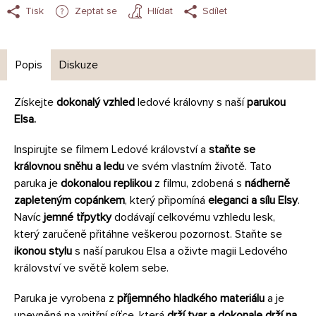
Tisk
Zeptat se
Hlídat
Sdílet
Popis
Diskuze
Získejte
dokonalý vzhled
ledové královny s naší
parukou
Elsa.
Inspirujte se filmem Ledové království a
staňte se
královnou sněhu a ledu
ve svém vlastním životě. Tato
paruka je
dokonalou replikou
z filmu, zdobená s
nádherně
zapleteným copánkem
, který připomíná
eleganci a sílu Elsy
.
Navíc
jemné třpytky
dodávají celkovému vzhledu lesk,
který zaručeně přitáhne veškerou pozornost. Staňte se
ikonou stylu
s naší parukou Elsa a oživte magii Ledového
království ve světě kolem sebe.
Paruka je vyrobena z
příjemného hladkého materiálu
a je
upevněná na vnitřní síťce, která
drží tvar a dokonale drží na