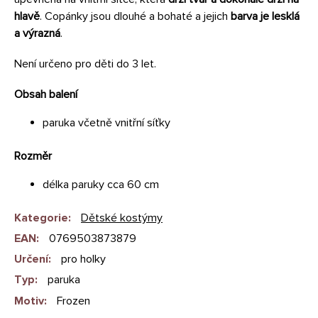
hlavě
. Copánky jsou dlouhé a bohaté a jejich
barva je lesklá
a výrazná
.
Není určeno pro děti do 3 let.
Obsah balení
paruka včetně vnitřní síťky
Rozměr
délka paruky cca 60 cm
Kategorie
:
Dětské kostýmy
EAN
:
0769503873879
Určení
:
pro holky
Typ
:
paruka
Motiv
:
Frozen