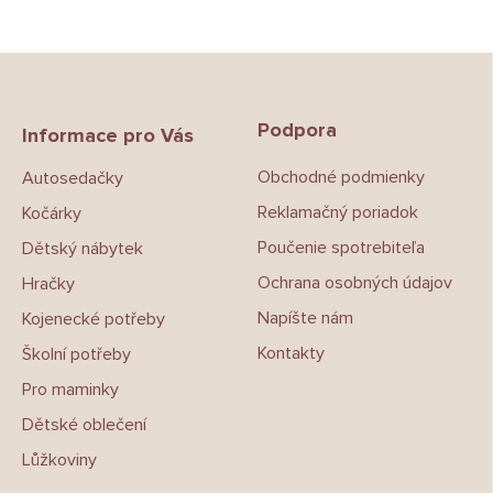
Z
á
p
Podpora
a
Informace pro Vás
t
Obchodné podmienky
Autosedačky
í
Reklamačný poriadok
Kočárky
Poučenie spotrebiteľa
Dětský nábytek
Ochrana osobných údajov
Hračky
Napíšte nám
Kojenecké potřeby
Kontakty
Školní potřeby
Pro maminky
Dětské oblečení
Lůžkoviny