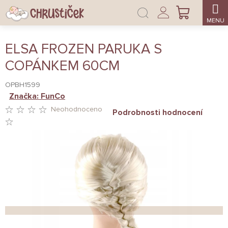
Přejít
Přihlášení
na
NÁKUPNÍ
obsah
KOŠÍK
ELSA FROZEN PARUKA S
COPÁNKEM 60CM
OPBH1599
Značka:
FunCo
Neohodnoceno
Podrobnosti hodnocení
PRŮMĚRNÉ
HODNOCENÍ
PRODUKTU
JE
0,0
Z
5
HVĚZDIČEK.