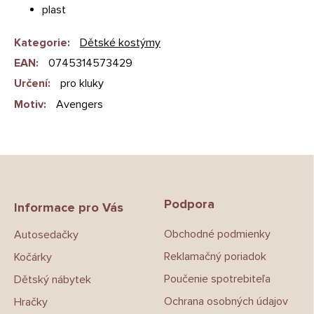
plast
Kategorie
:
Dětské kostýmy
EAN
:
0745314573429
Určení
:
pro kluky
Motiv
:
Avengers
Z
á
p
Podpora
a
Informace pro Vás
t
Obchodné podmienky
Autosedačky
í
Reklamačný poriadok
Kočárky
Poučenie spotrebiteľa
Dětský nábytek
Ochrana osobných údajov
Hračky