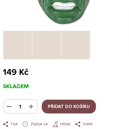
149 Kč
Měrná
SKLADEM
cena:
PŘIDAT DO KOŠÍKU
Tisk
Zeptat se
Hlídat
Sdílet