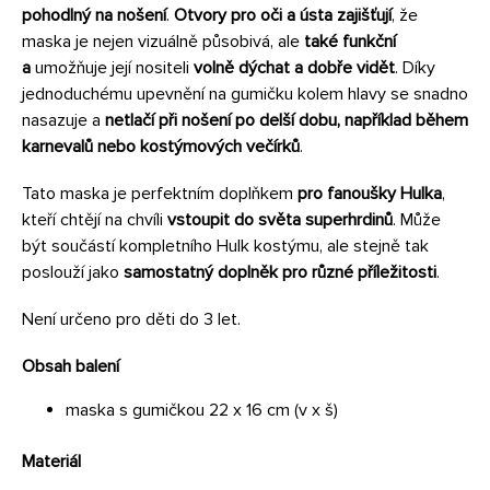
pohodlný na nošení
.
Otvory pro oči a ústa zajišťují
, že
maska je nejen vizuálně působivá, ale
také funkční
a
umožňuje její nositeli
volně dýchat a dobře vidět
. Díky
jednoduchému upevnění na gumičku kolem hlavy se snadno
nasazuje a
netlačí při nošení po delší dobu, například během
karnevalů nebo kostýmových večírků
.
Tato maska je perfektním doplňkem
pro fanoušky Hulka
,
kteří chtějí na chvíli
vstoupit do světa superhrdinů
. Může
být součástí kompletního Hulk kostýmu, ale stejně tak
poslouží jako
samostatný doplněk pro různé příležitosti
.
Není určeno pro děti do 3 let.
Obsah balení
maska s gumičkou 22 x 16 cm (v x š)
Materiál