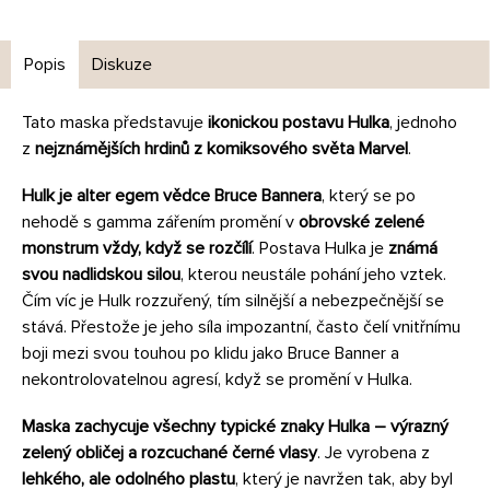
Popis
Diskuze
Tato maska představuje
ikonickou postavu Hulka
, jednoho
z
nejznámějších hrdinů z komiksového světa Marvel
.
Hulk je alter egem vědce Bruce Bannera
, který se po
nehodě s gamma zářením promění v
obrovské zelené
monstrum vždy, když se rozčílí
. Postava Hulka je
známá
svou nadlidskou silou
, kterou neustále pohání jeho vztek.
Čím víc je Hulk rozzuřený, tím silnější a nebezpečnější se
stává. Přestože je jeho síla impozantní, často čelí vnitřnímu
boji mezi svou touhou po klidu jako Bruce Banner a
nekontrolovatelnou agresí, když se promění v Hulka.
Maska zachycuje všechny typické znaky Hulka
– výrazný
zelený obličej a rozcuchané černé vlasy
. Je vyrobena z
lehkého, ale odolného plastu
, který je navržen tak, aby byl