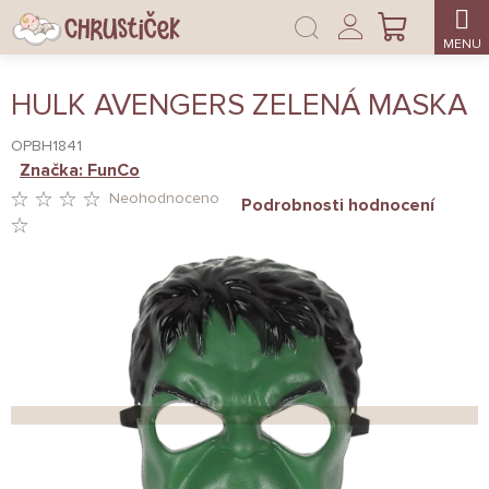
Přejít
Přihlášení
na
NÁKUPNÍ
obsah
KOŠÍK
HULK AVENGERS ZELENÁ MASKA
OPBH1841
Značka:
FunCo
Neohodnoceno
Podrobnosti hodnocení
PRŮMĚRNÉ
HODNOCENÍ
PRODUKTU
JE
0,0
Z
5
HVĚZDIČEK.