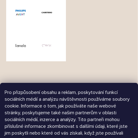
Pro přizpůsobení obsahu a reklam, poskytování funkcí
sociálních médií a analýzu návštěvnosti používáme soubory
cookie. Informace o tom, jak používáte naše webové
Árukereső.hu
stránky, poskytujeme také našim partnerům v oblasti
sociálních médií, inzerce a analýzy. Tito partneři mohou
příslušné informace zkombinovat s dalšími údaji, které jste
jim poskytli nebo které od vás získali, když jste používali
Heureka.sk