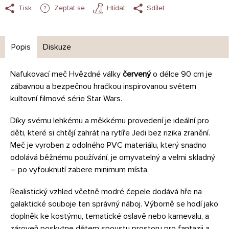
Tisk
Zeptat se
Hlídat
Sdílet
Popis
Diskuze
Nafukovací meč Hvězdné války
červený
o délce 90 cm je
zábavnou a bezpečnou hračkou inspirovanou světem
kultovní filmové série Star Wars.
Díky svému lehkému a měkkému provedení je ideální pro
děti, které si chtějí zahrát na rytíře Jedi bez rizika zranění.
Meč je vyroben z odolného PVC materiálu, který snadno
odolává běžnému používání, je omyvatelný a velmi skladný
– po vyfouknutí zabere minimum místa.
Realistický vzhled včetně modré čepele dodává hře na
galaktické souboje ten správný náboj. Výborně se hodí jako
doplněk ke kostýmu, tematické oslavě nebo karnevalu, a
zároveň poskytne dětem spoustu prostoru pro fantazii a