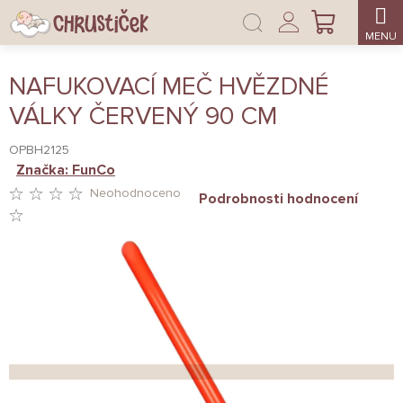
Přejít
Přihlášení
na
NÁKUPNÍ
obsah
KOŠÍK
NAFUKOVACÍ MEČ HVĚZDNÉ
VÁLKY ČERVENÝ 90 CM
OPBH2125
Značka:
FunCo
Neohodnoceno
Podrobnosti hodnocení
PRŮMĚRNÉ
HODNOCENÍ
PRODUKTU
JE
0,0
Z
5
HVĚZDIČEK.