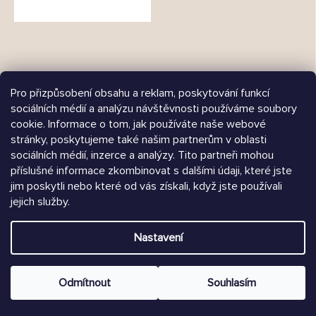
Pro přizpůsobení obsahu a reklam, poskytování funkcí
sociálních médií a analýzu návštěvnosti používáme soubory
cookie. Informace o tom, jak používáte naše webové
Árukereső.hu
stránky, poskytujeme také našim partnerům v oblasti
sociálních médií, inzerce a analýzy. Tito partneři mohou
příslušné informace zkombinovat s dalšími údaji, které jste
jim poskytli nebo které od vás získali, když jste používali
Heureka.sk
jejich služby.
Vytvořil Shoptet
Nastavení
Copyright 2026
Chrústiček.cz
. Všechna práva vyhrazena.
Upravit nastavení cookies
Odmítnout
Souhlasím