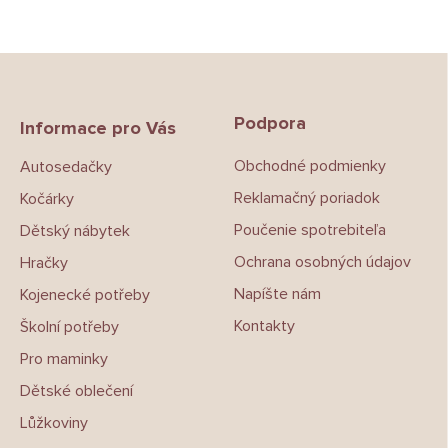
Z
á
p
Podpora
a
Informace pro Vás
t
Obchodné podmienky
Autosedačky
í
Reklamačný poriadok
Kočárky
Poučenie spotrebiteľa
Dětský nábytek
Ochrana osobných údajov
Hračky
Napíšte nám
Kojenecké potřeby
Kontakty
Školní potřeby
Pro maminky
Dětské oblečení
Lůžkoviny