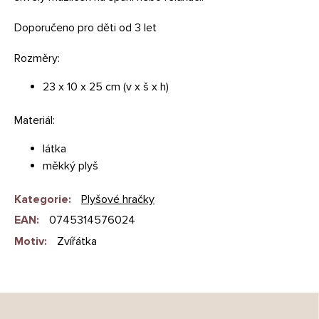
Doporučeno pro děti od 3 let
Rozměry:
23 x 10 x 25 cm (v x š x h)
Materiál:
látka
měkký plyš
Kategorie
:
Plyšové hračky
EAN
:
0745314576024
Motiv
:
Zvířátka
Z
á