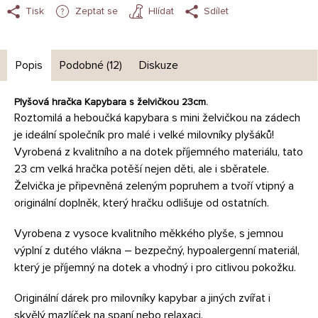
Tisk
Zeptat se
Hlídat
Sdílet
Popis
Podobné (12)
Diskuze
Plyšová hračka Kapybara s želvičkou 23cm.
Roztomilá a heboučká kapybara s mini želvičkou na zádech
je ideální společník pro malé i velké milovníky plyšáků!
Vyrobená z kvalitního a na dotek příjemného materiálu, tato
23 cm velká hračka potěší nejen děti, ale i sběratele.
Želvička je připevněná zeleným popruhem a tvoří vtipný a
originální doplněk, který hračku odlišuje od ostatních.
Vyrobena z vysoce kvalitního měkkého plyše, s jemnou
výplní z dutého vlákna – bezpečný, hypoalergenní materiál,
který je příjemný na dotek a vhodný i pro citlivou pokožku.
Originální dárek pro milovníky kapybar a jiných zvířat i
skvělý mazlíček na spaní nebo relaxaci.