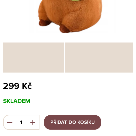
299 Kč
Měrná
SKLADEM
cena:
PŘIDAT DO KOŠÍKU