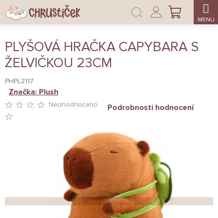
Přejít
Přihlášení
na
NÁKUPNÍ
obsah
KOŠÍK
PLYŠOVÁ HRAČKA CAPYBARA S
ŽELVIČKOU 23CM
PHPL2117
Značka:
Plush
Neohodnoceno
Podrobnosti hodnocení
PRŮMĚRNÉ
HODNOCENÍ
PRODUKTU
JE
0,0
Z
5
HVĚZDIČEK.