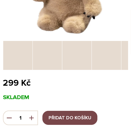
299 Kč
Měrná
SKLADEM
cena:
PŘIDAT DO KOŠÍKU