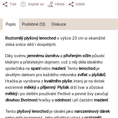
Tisk
Zeptat se
Hlídat
Sdílet
Popis
Podobné (12)
Diskuze
Roztomilý plyšový lenochod
o výšce 23 cm si okamžitě
získá srdce dětí i dospělých.
Díky svému
jemnému úsměvu
a
přivřeným očím
působí
klidným a přátelským dojmem, což z něj dělá ideálního
společníka na
spaní
nebo
mazlení
. Tento
lenochod
je
skvělým dárkem pro každého milovníka
zvířat
a
plyšáků
.
Hračka je vyrobena z
kvalitního plyše
, který je na dotek
extrémně
měkký
a
příjemný
.
Plyšák
drží tvar a zůstává
měkký
i po delším používání. Pečlivé a pevné švy zaručují
dlouhou životnost
hračky a
odolnost
i při častém
mazlení
.
Tento
plyšový lenochod
je ideální jako
narozeninový dárek
nebo milá pozornost. Jeho přívětivý výraz a
roztomilý