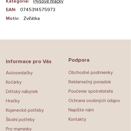
Kategorie
:
Plyšové hračky
EAN
:
0745314575973
Motiv
:
Zvířátka
Z
á
p
Podpora
a
Informace pro Vás
t
Obchodné podmienky
Autosedačky
í
Reklamačný poriadok
Kočárky
Poučenie spotrebiteľa
Dětský nábytek
Ochrana osobných údajov
Hračky
Napíšte nám
Kojenecké potřeby
Kontakty
Školní potřeby
Pro maminky