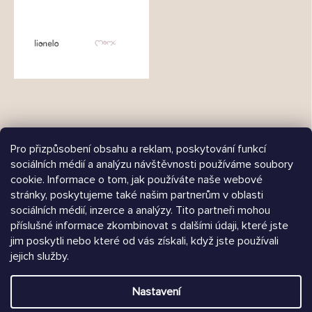
Pro přizpůsobení obsahu a reklam, poskytování funkcí
sociálních médií a analýzu návštěvnosti používáme soubory
cookie. Informace o tom, jak používáte naše webové
Árukereső.hu
stránky, poskytujeme také našim partnerům v oblasti
sociálních médií, inzerce a analýzy. Tito partneři mohou
příslušné informace zkombinovat s dalšími údaji, které jste
jim poskytli nebo které od vás získali, když jste používali
Heureka.sk
jejich služby.
Vytvořil Shoptet
Nastavení
Copyright 2026
Chrústiček.cz
. Všechna práva vyhrazena.