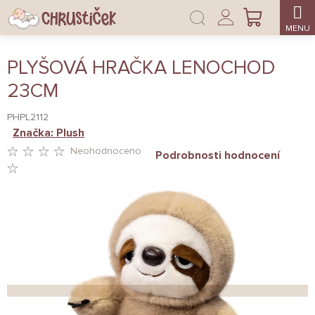
Přejít
Přihlášení
na
NÁKUPNÍ
obsah
KOŠÍK
PLYŠOVÁ HRAČKA LENOCHOD
23CM
PHPL2112
Značka:
Plush
Neohodnoceno
Podrobnosti hodnocení
PRŮMĚRNÉ
HODNOCENÍ
PRODUKTU
JE
0,0
Z
5
HVĚZDIČEK.