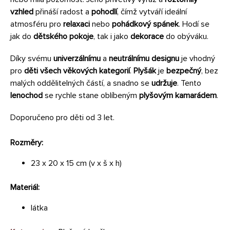
vzhled
přináší radost a
pohodlí
, čímž vytváří ideální
atmosféru pro
relaxaci
nebo
pohádkový spánek
. Hodí se
jak do
dětského pokoje
, tak i jako
dekorace
do obýváku.
Díky svému
univerzálnímu
a
neutrálnímu designu
je vhodný
pro
děti všech věkových kategorií
.
Plyšák
je
bezpečný
, bez
malých oddělitelných částí, a snadno se
udržuje
. Tento
lenochod
se rychle stane oblíbeným
plyšovým kamarádem
.
Doporučeno pro děti od 3 let.
Rozměry:
23 x 20 x 15 cm (v x š x h)
Materiál:
látka