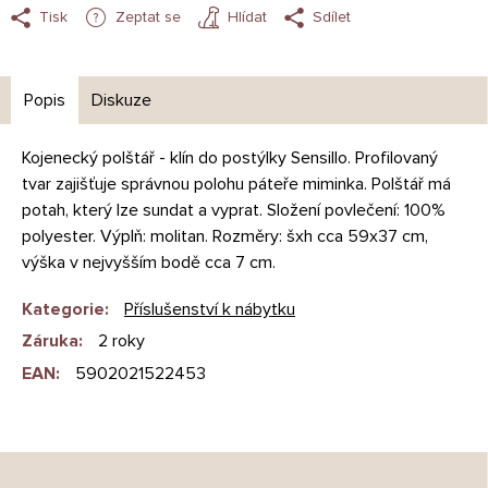
Tisk
Zeptat se
Hlídat
Sdílet
Popis
Diskuze
Kojenecký polštář - klín do postýlky Sensillo. Profilovaný
tvar zajišťuje správnou polohu páteře miminka. Polštář má
potah, který lze sundat a vyprat. Složení povlečení: 100%
polyester. Výplň: molitan. Rozměry: šxh cca 59x37 cm,
výška v nejvyšším bodě cca 7 cm.
Kategorie
:
Příslušenství k nábytku
Záruka
:
2 roky
EAN
:
5902021522453
Z
á