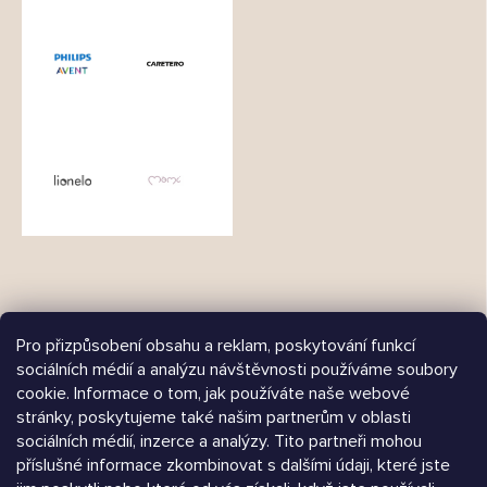
Pro přizpůsobení obsahu a reklam, poskytování funkcí
sociálních médií a analýzu návštěvnosti používáme soubory
cookie. Informace o tom, jak používáte naše webové
Árukereső.hu
stránky, poskytujeme také našim partnerům v oblasti
sociálních médií, inzerce a analýzy. Tito partneři mohou
příslušné informace zkombinovat s dalšími údaji, které jste