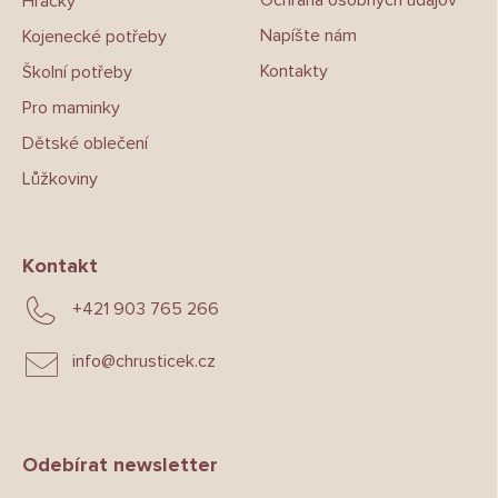
Ochrana osobných údajov
Hračky
Napíšte nám
Kojenecké potřeby
Kontakty
Školní potřeby
Pro maminky
Dětské oblečení
Lůžkoviny
Kontakt
+421 903 765 266
info
@
chrusticek.cz
Odebírat newsletter