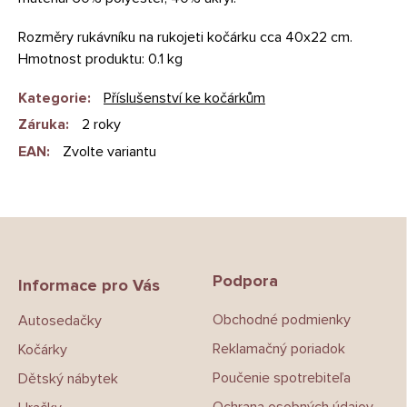
Rozměry rukávníku na rukojeti kočárku cca 40x22 cm.
Hmotnost produktu: 0.1 kg
Kategorie
:
Příslušenství ke kočárkům
Záruka
:
2 roky
EAN
:
Zvolte variantu
Z
á
p
Podpora
a
Informace pro Vás
t
Obchodné podmienky
Autosedačky
í
Reklamačný poriadok
Kočárky
Poučenie spotrebiteľa
Dětský nábytek