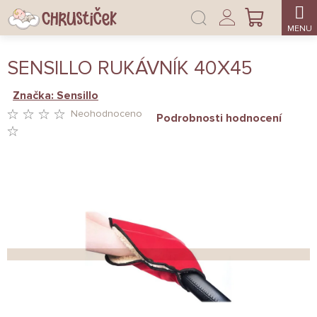
Přejít
Přihlášení
na
NÁKUPNÍ
obsah
KOŠÍK
SENSILLO RUKÁVNÍK 40X45
Značka:
Sensillo
Neohodnoceno
Podrobnosti hodnocení
PRŮMĚRNÉ
HODNOCENÍ
PRODUKTU
JE
0,0
Z
5
HVĚZDIČEK.