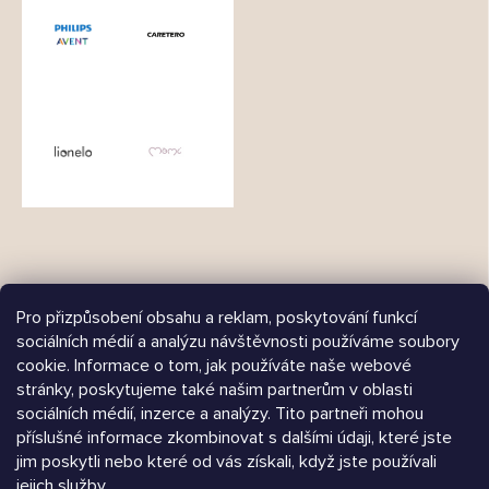
Pro přizpůsobení obsahu a reklam, poskytování funkcí
sociálních médií a analýzu návštěvnosti používáme soubory
cookie. Informace o tom, jak používáte naše webové
Árukereső.hu
stránky, poskytujeme také našim partnerům v oblasti
sociálních médií, inzerce a analýzy. Tito partneři mohou
příslušné informace zkombinovat s dalšími údaji, které jste
jim poskytli nebo které od vás získali, když jste používali
Heureka.sk
jejich služby.