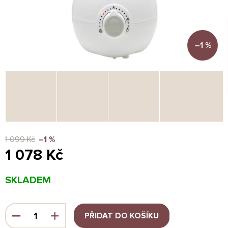
–1 %
1 099 Kč
–1 %
1 078 Kč
Měrná
SKLADEM
cena:
PŘIDAT DO KOŠÍKU