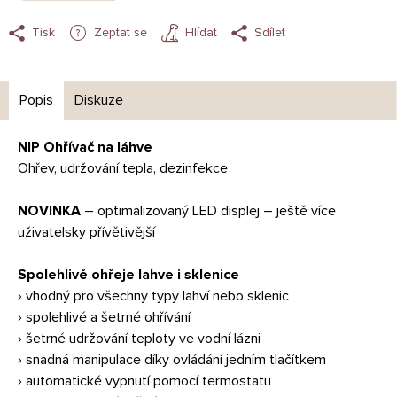
Tisk
Zeptat se
Hlídat
Sdílet
Popis
Diskuze
NIP Ohřívač na láhve
Ohřev, udržování tepla, dezinfekce
NOVINKA
– optimalizovaný LED displej – ještě více
uživatelsky přívětivější
Spolehlivě ohřeje lahve i sklenice
› vhodný pro všechny typy lahví nebo sklenic
› spolehlivé a šetrné ohřívání
› šetrné udržování teploty ve vodní lázni
› snadná manipulace díky ovládání jedním tlačítkem
› automatické vypnutí pomocí termostatu