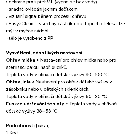
› ochrana proti přehřátí (vypne se bez vody)
› snadné ovládání jedním tlačítkem
› vizuální signál během procesu ohřevu
› Easy2Clean – všechny části (kromě topného tělesa) lze
mýt v myčce nádobí
› tělo je vyrobeno z PP
Vysvětlení jednotlivých nastavení
Ohřev mléka >
Nastavení pro ohřev mléka nebo pro
sterilizaci párou, např. dudlíků.
Teplota vody v ohřívači dětské výživy 80–100 °C
Ohřev jídla >
Nastavení pro ohřev dětské výživy v
zásobníku nebo v dětských skleničkách.
Teplota vody v ohřívači dětské výživy 60–80 °C
Funkce udržování teploty >
Teplota vody v ohřívači
dětské výživy 38–58 °C
Podrobnosti (části)
1. Kryt