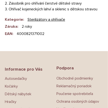
2. Zásobník pro ohřívání čerstvé dětské stravy
3. Ohřívač kojeneckých lahví a sklenic s dětskou stravou
Kategorie
:
Sterilizátory a ohřívače
Záruka
:
2 roky
EAN
:
4000821371002
Z
á
p
Podpora
a
Informace pro Vás
t
Obchodné podmienky
Autosedačky
í
Reklamačný poriadok
Kočárky
Poučenie spotrebiteľa
Dětský nábytek
Ochrana osobných údajov
Hračky