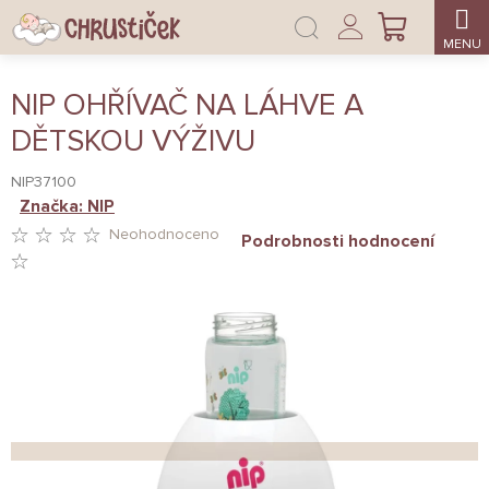
Přejít
Přihlášení
na
NÁKUPNÍ
obsah
KOŠÍK
NIP OHŘÍVAČ NA LÁHVE A
DĚTSKOU VÝŽIVU
NIP37100
Značka:
NIP
Neohodnoceno
Podrobnosti hodnocení
PRŮMĚRNÉ
HODNOCENÍ
PRODUKTU
JE
0,0
Z
5
HVĚZDIČEK.