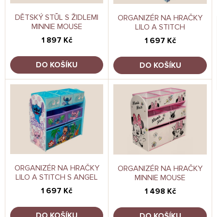
k
o
t
d
DĚTSKÝ STŮL S ŽIDLEMI
ORGANIZÉR NA HRAČKY
ů
MINNIE MOUSE
LILO A STITCH
u
k
1 897 Kč
1 697 Kč
t
ů
DO KOŠÍKU
DO KOŠÍKU
ORGANIZÉR NA HRAČKY
ORGANIZÉR NA HRAČKY
LILO A STITCH S ANGEL
MINNIE MOUSE
1 697 Kč
1 498 Kč
DO KOŠÍKU
DO KOŠÍKU