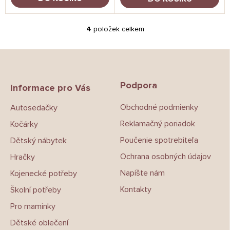
4
položek celkem
O
v
l
Z
á
á
d
p
a
Podpora
a
Informace pro Vás
c
t
í
Obchodné podmienky
Autosedačky
í
p
r
Reklamačný poriadok
Kočárky
v
k
Poučenie spotrebiteľa
Dětský nábytek
y
Ochrana osobných údajov
Hračky
v
ý
Napíšte nám
Kojenecké potřeby
p
i
Kontakty
Školní potřeby
s
Pro maminky
u
Dětské oblečení