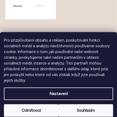
Pro přizpůsobení obsahu a reklam, poskytování funkcí
sociálních médií a analýzu návštěvnosti používáme soubory
cookie. Informace o tom, jak používáte naše webové
Árukereső.hu
stránky, poskytujeme také našim partnerům v oblasti
sociálních médií, inzerce a analýzy. Tito partneři mohou
příslušné informace zkombinovat s dalšími údaji, které jste
jim poskytli nebo které od vás získali, když jste používali
jejich služby.
Heureka.sk
Nastavení
Vytvořil Shoptet
Copyright 2026
Chrústiček.cz
. Všechna práva vyhrazena.
Odmítnout
Souhlasím
Upravit nastavení cookies