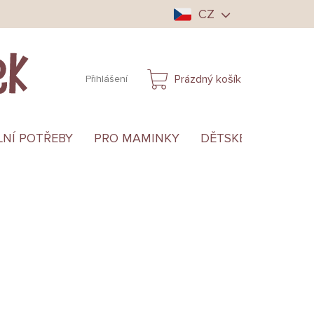
CZ
Prázdný košík
Přihlášení
NÁKUPNÍ
KOŠÍK
LNÍ POTŘEBY
PRO MAMINKY
DĚTSKÉ OBLEČENÍ