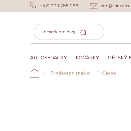
Přejít
+421 903 765 266
info@chrustice
na
obsah
HLEDAT
AUTOSEDAČKY
KOČÁRKY
DĚTSKÝ 
Prodávané značky
Cavoe
Domů