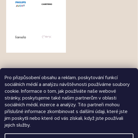
Pro přizpůsobení obsahu a reklam, poskytování funkcí
sociálních médií a analýzu návštěvnosti používáme soubory
cookie. Informace o tom, jak používáte naše webové
Árukereső.hu
stránky, poskytujeme také našim partnerům v oblasti
sociálních médií, inzerce a analýzy. Tito partneři mohou
příslušné informace zkombinovat s dalšími údaji, které jste
jim poskytli nebo které od vás získali, když jste používali
jejich služby.
Heureka.sk