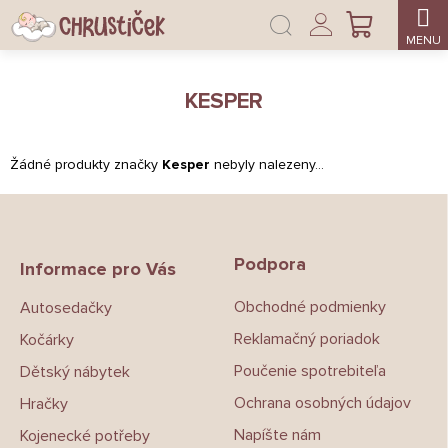
Přejít
Přihlášení
na
NÁKUPNÍ
obsah
KOŠÍK
KESPER
Žádné produkty značky
Kesper
nebyly nalezeny...
Z
á
p
Podpora
a
Informace pro Vás
t
Obchodné podmienky
Autosedačky
í
Reklamačný poriadok
Kočárky
Poučenie spotrebiteľa
Dětský nábytek
Ochrana osobných údajov
Hračky
Napíšte nám
Kojenecké potřeby