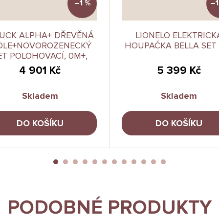
–1 %
–1
UCK ALPHA+ DŘEVĚNÁ
LIONELO ELEKTRICK
DLE+NOVOROZENECKÝ
HOUPAČKA BELLA SET 
ET POLOHOVACÍ, 0M+,
DARK GREY
4 901 Kč
5 399 Kč
Skladem
Skladem
DO KOŠÍKU
DO KOŠÍKU
PODOBNÉ PRODUKTY