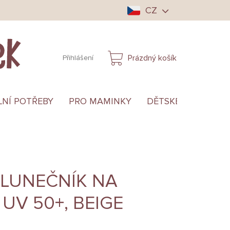
CZ
Prázdný košík
Přihlášení
NÁKUPNÍ
KOŠÍK
LNÍ POTŘEBY
PRO MAMINKY
DĚTSKÉ OBLEČENÍ
SLUNEČNÍK NA
UV 50+, BEIGE