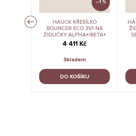
–1 %
LEHÁTKO
HAUCK KŘESÍLKO
HA
BOUNCER ECO 3V1 NA
ŽI
ŽIDLIČKY ALPHA+/BETA+
S
LIGHT GREY
č
4 411 Kč
Skladem
DO KOŠÍKU