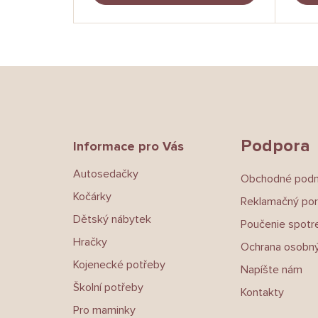
Z
á
p
a
t
Podpora
Informace pro Vás
í
Autosedačky
Obchodné pod
Kočárky
Reklamačný por
Dětský nábytek
Poučenie spotre
Hračky
Ochrana osobný
Kojenecké potřeby
Napíšte nám
Školní potřeby
Kontakty
Pro maminky