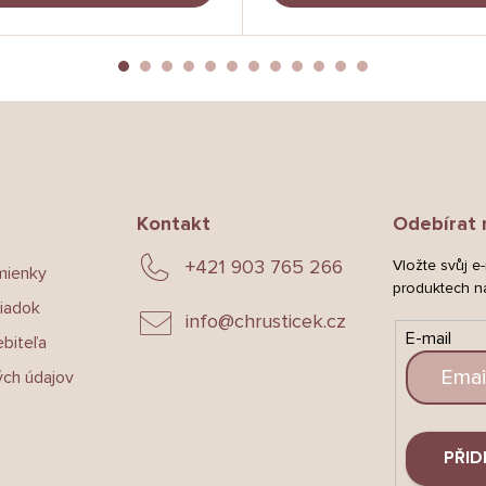
Kontakt
Odebírat 
+421 903 765 266
Vložte svůj e
mienky
produktech n
iadok
info
@
chrusticek.cz
E-mail
biteľa
ch údajov
PŘID