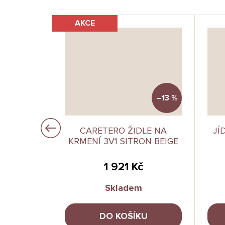
AKCE
–1 %
–13 %
K ŽIDLI
CARETERO ŽIDLE NA
JÍ
ITE
KRMENÍ 3V1 SITRON BEIGE
č
1 921 Kč
Skladem
U
DO KOŠÍKU