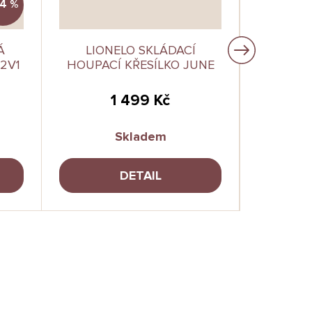
4 %
Á
LIONELO SKLÁDACÍ
LIONELO
2V1
HOUPACÍ KŘESÍLKO JUNE
KŘ
1 499 Kč
Skladem
DETAIL