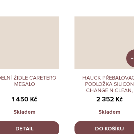
–
DELNÍ ŽIDLE CARETERO
HAUCK PŘEBALOVAC
MEGALO
PODLOŽKA SILICON
CHANGE N CLEAN,
ANTRACIT
1 450 Kč
2 352 Kč
Skladem
Skladem
DETAIL
DO KOŠÍKU