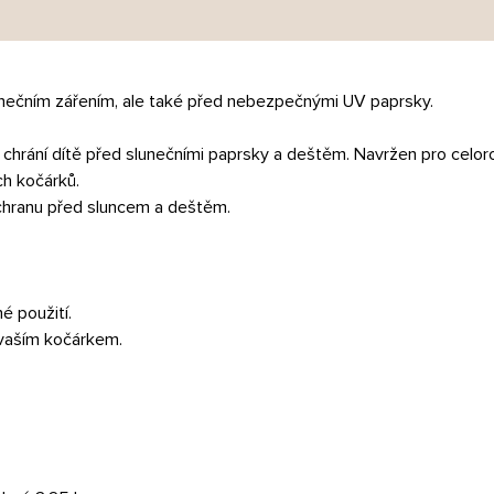
nečním zářením, ale také před nebezpečnými UV paprsky.
 chrání dítě před slunečními paprsky a deštěm. Navržen pro celoro
ch kočárků.
 ochranu před sluncem a deštěm.
é použití.
s vaším kočárkem.