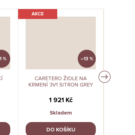
AKCE
1 %
–13 %
Í
CARETERO ŽIDLE NA
ASALVO
KRMENÍ 3V1 SITRON GREY
(NOČNÍK
1 921 Kč
Skladem
DO KOŠÍKU