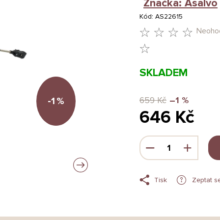
Značka:
Asalvo
Kód:
AS22615
Neoho
PRŮMĚRNÉ
HODNOCENÍ
SKLADEM
PRODUKTU
JE
659 Kč
–1 %
-1
%
646 Kč
0,0
Z
Měrná
5
cena:
HVĚZDIČEK.
Tisk
Zeptat s