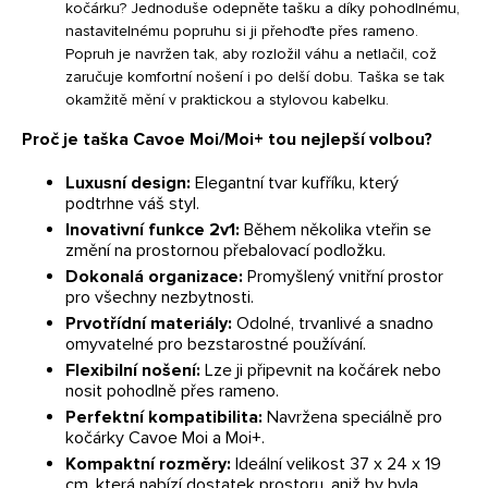
kočárku? Jednoduše odepněte tašku a díky pohodlnému,
nastavitelnému popruhu si ji přehoďte přes rameno.
Popruh je navržen tak, aby rozložil váhu a netlačil, což
zaručuje komfortní nošení i po delší dobu. Taška se tak
okamžitě mění v praktickou a stylovou kabelku.
Proč je taška Cavoe Moi/Moi+ tou nejlepší volbou?
Luxusní design:
Elegantní tvar kufříku, který
podtrhne váš styl.
Inovativní funkce 2v1:
Během několika vteřin se
změní na prostornou přebalovací podložku.
Dokonalá organizace:
Promyšlený vnitřní prostor
pro všechny nezbytnosti.
Prvotřídní materiály:
Odolné, trvanlivé a snadno
omyvatelné pro bezstarostné používání.
Flexibilní nošení:
Lze ji připevnit na kočárek nebo
nosit pohodlně přes rameno.
Perfektní kompatibilita:
Navržena speciálně pro
kočárky Cavoe Moi a Moi+.
Kompaktní rozměry:
Ideální velikost 37 x 24 x 19
cm, která nabízí dostatek prostoru, aniž by byla