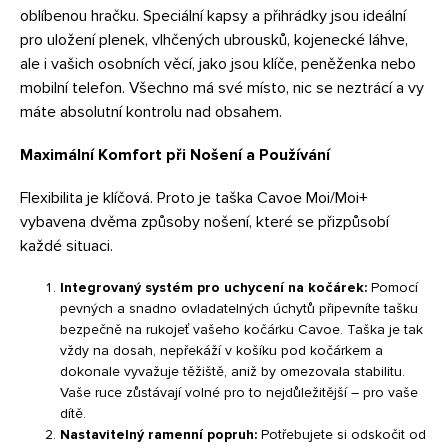
oblíbenou hračku. Speciální kapsy a přihrádky jsou ideální
pro uložení plenek, vlhčených ubrousků, kojenecké láhve,
ale i vašich osobních věcí, jako jsou klíče, peněženka nebo
mobilní telefon. Všechno má své místo, nic se neztrácí a vy
máte absolutní kontrolu nad obsahem.
Maximální Komfort při Nošení a Používání
Flexibilita je klíčová. Proto je taška Cavoe Moi/Moi+
vybavena dvěma způsoby nošení, které se přizpůsobí
každé situaci.
Integrovaný systém pro uchycení na kočárek:
Pomocí
pevných a snadno ovladatelných úchytů připevníte tašku
bezpečně na rukojeť vašeho kočárku Cavoe. Taška je tak
vždy na dosah, nepřekáží v košíku pod kočárkem a
dokonale vyvažuje těžiště, aniž by omezovala stabilitu.
Vaše ruce zůstávají volné pro to nejdůležitější – pro vaše
dítě.
Nastavitelný ramenní popruh:
Potřebujete si odskočit od