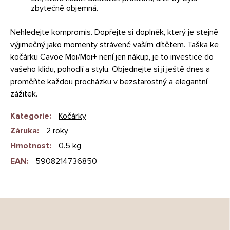
zbytečně objemná.
Nehledejte kompromis. Dopřejte si doplněk, který je stejně
výjimečný jako momenty strávené vaším dítětem. Taška ke
kočárku Cavoe Moi/Moi+ není jen nákup, je to investice do
vašeho klidu, pohodlí a stylu. Objednejte si ji ještě dnes a
proměňte každou procházku v bezstarostný a elegantní
zážitek.
Kategorie
:
Kočárky
Záruka
:
2 roky
Hmotnost
:
0.5 kg
EAN
:
5908214736850
Z
á
p