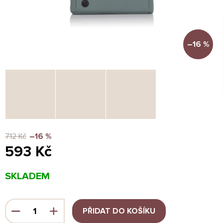
–16 %
712 Kč
–16 %
593 Kč
Měrná
SKLADEM
cena:
PŘIDAT DO KOŠÍKU