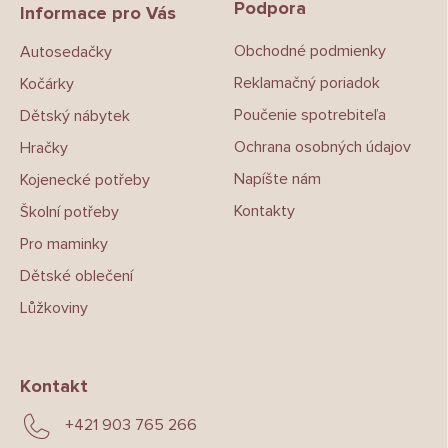
Podpora
a
Informace pro Vás
t
Obchodné podmienky
Autosedačky
í
Reklamačný poriadok
Kočárky
Poučenie spotrebiteľa
Dětský nábytek
Ochrana osobných údajov
Hračky
Napíšte nám
Kojenecké potřeby
Kontakty
Školní potřeby
Pro maminky
Dětské oblečení
Lůžkoviny
Kontakt
+421 903 765 266