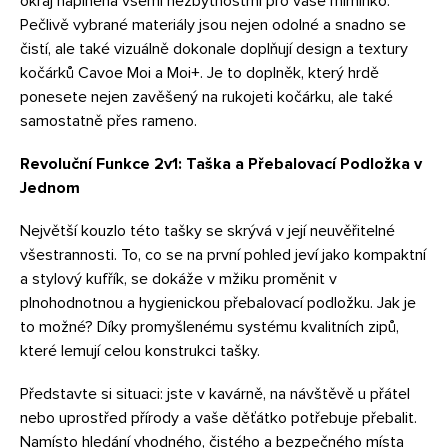
okraj naplněná všemi nezbytnostmi pro vaše miminko.
Pečlivě vybrané materiály jsou nejen odolné a snadno se
čistí, ale také vizuálně dokonale doplňují design a textury
kočárků Cavoe Moi a Moi+. Je to doplněk, který hrdě
ponesete nejen zavěšený na rukojeti kočárku, ale také
samostatně přes rameno.
Revoluční Funkce 2v1: Taška a Přebalovací Podložka v
Jednom
Největší kouzlo této tašky se skrývá v její neuvěřitelné
všestrannosti. To, co se na první pohled jeví jako kompaktní
a stylový kufřík, se dokáže v mžiku proměnit v
plnohodnotnou a hygienickou přebalovací podložku. Jak je
to možné? Díky promyšlenému systému kvalitních zipů,
které lemují celou konstrukci tašky.
Představte si situaci: jste v kavárně, na návštěvě u přátel
nebo uprostřed přírody a vaše děťátko potřebuje přebalit.
Namísto hledání vhodného, čistého a bezpečného místa