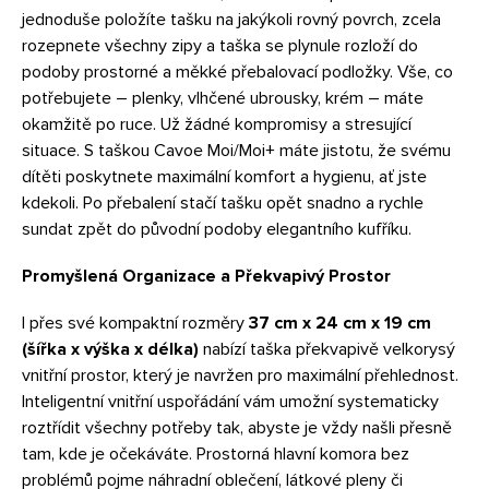
jednoduše položíte tašku na jakýkoli rovný povrch, zcela
rozepnete všechny zipy a taška se plynule rozloží do
podoby prostorné a měkké přebalovací podložky. Vše, co
potřebujete – plenky, vlhčené ubrousky, krém – máte
okamžitě po ruce. Už žádné kompromisy a stresující
situace. S taškou Cavoe Moi/Moi+ máte jistotu, že svému
dítěti poskytnete maximální komfort a hygienu, ať jste
kdekoli. Po přebalení stačí tašku opět snadno a rychle
sundat zpět do původní podoby elegantního kufříku.
Promyšlená Organizace a Překvapivý Prostor
I přes své kompaktní rozměry
37 cm x 24 cm x 19 cm
(šířka x výška x délka)
nabízí taška překvapivě velkorysý
vnitřní prostor, který je navržen pro maximální přehlednost.
Inteligentní vnitřní uspořádání vám umožní systematicky
roztřídit všechny potřeby tak, abyste je vždy našli přesně
tam, kde je očekáváte. Prostorná hlavní komora bez
problémů pojme náhradní oblečení, látkové pleny či