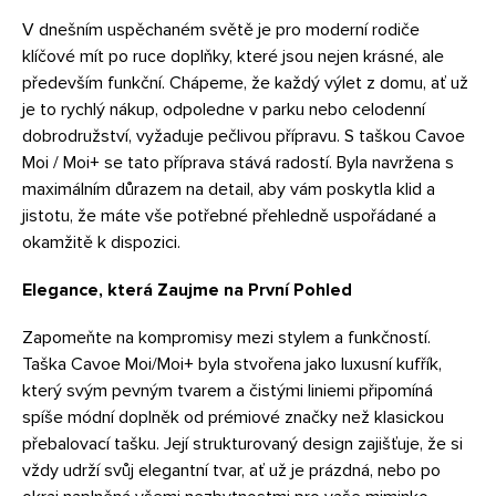
V dnešním uspěchaném světě je pro moderní rodiče
klíčové mít po ruce doplňky, které jsou nejen krásné, ale
především funkční. Chápeme, že každý výlet z domu, ať už
je to rychlý nákup, odpoledne v parku nebo celodenní
dobrodružství, vyžaduje pečlivou přípravu. S taškou Cavoe
Moi / Moi+ se tato příprava stává radostí. Byla navržena s
maximálním důrazem na detail, aby vám poskytla klid a
jistotu, že máte vše potřebné přehledně uspořádané a
okamžitě k dispozici.
Elegance, která Zaujme na První Pohled
Zapomeňte na kompromisy mezi stylem a funkčností.
Taška Cavoe Moi/Moi+ byla stvořena jako luxusní kufřík,
který svým pevným tvarem a čistými liniemi připomíná
spíše módní doplněk od prémiové značky než klasickou
přebalovací tašku. Její strukturovaný design zajišťuje, že si
vždy udrží svůj elegantní tvar, ať už je prázdná, nebo po