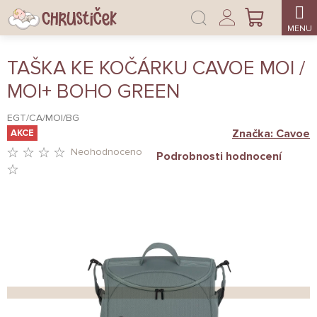
Přejít
Přihlášení
na
NÁKUPNÍ
obsah
KOŠÍK
TAŠKA KE KOČÁRKU CAVOE MOI /
MOI+ BOHO GREEN
EGT/CA/MOI/BG
Značka:
Cavoe
AKCE
Neohodnoceno
Podrobnosti hodnocení
PRŮMĚRNÉ
HODNOCENÍ
PRODUKTU
JE
0,0
Z
5
HVĚZDIČEK.