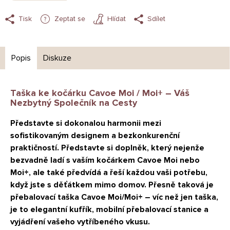
Tisk
Zeptat se
Hlídat
Sdílet
Popis
Diskuze
Taška ke kočárku Cavoe Moi / Moi+ – Váš
Nezbytný Společník na Cesty
Představte si dokonalou harmonii mezi
sofistikovaným designem a bezkonkurenční
praktičností. Představte si doplněk, který nejenže
bezvadně ladí s vaším kočárkem Cavoe Moi nebo
Moi+, ale také předvídá a řeší každou vaši potřebu,
když jste s děťátkem mimo domov. Přesně taková je
přebalovací taška Cavoe Moi/Moi+ – víc než jen taška,
je to elegantní kufřík, mobilní přebalovací stanice a
vyjádření vašeho vytříbeného vkusu.