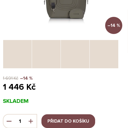
–14 %
1 691 Kč
–14 %
1 446 Kč
Měrná
SKLADEM
cena:
PŘIDAT DO KOŠÍKU