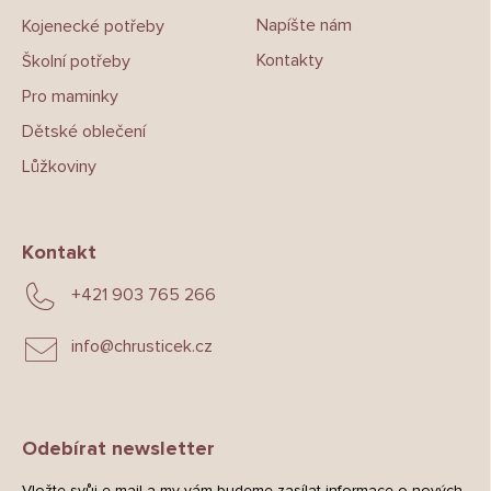
Napíšte nám
Kojenecké potřeby
Kontakty
Školní potřeby
Pro maminky
Dětské oblečení
Lůžkoviny
Kontakt
+421 903 765 266
info
@
chrusticek.cz
Odebírat newsletter
Vložte svůj e-mail a my vám budeme zasílat informace o nových