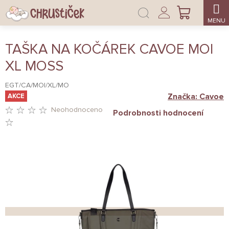
Přejít
Přihlášení
na
NÁKUPNÍ
obsah
KOŠÍK
TAŠKA NA KOČÁREK CAVOE MOI
XL MOSS
EGT/CA/MOI/XL/MO
Značka:
Cavoe
AKCE
Neohodnoceno
Podrobnosti hodnocení
PRŮMĚRNÉ
HODNOCENÍ
PRODUKTU
JE
0,0
Z
5
HVĚZDIČEK.