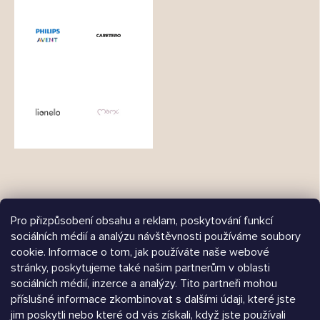
Pro přizpůsobení obsahu a reklam, poskytování funkcí
sociálních médií a analýzu návštěvnosti používáme soubory
cookie. Informace o tom, jak používáte naše webové
Árukereső.hu
stránky, poskytujeme také našim partnerům v oblasti
sociálních médií, inzerce a analýzy. Tito partneři mohou
příslušné informace zkombinovat s dalšími údaji, které jste
jim poskytli nebo které od vás získali, když jste používali