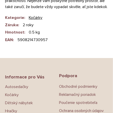
praktičnosti. Nejenže vám poskytne potřebný prostor, ale
také zaručí, že budete vždy vypadat skvěle, ať jste kdekoli.
Kategorie
:
Kočárky
Záruka
:
2 roky
Hmotnost
:
0.5 kg
EAN
:
5908214730957
Z
á
p
Podpora
a
Informace pro Vás
t
Obchodné podmienky
Autosedačky
í
Reklamačný poriadok
Kočárky
Poučenie spotrebiteľa
Dětský nábytek
Ochrana osobných údajov
Hračky