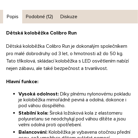
Popis
Podobné (12)
Diskuze
Dětská koloběžka Colibro Run
Dětská koloběžka Colibro Run je dokonalým společníkem
pro malé dobrodruhy od 3 let, o hmotnosti až do 50 kg.
Tato tříkolová, skládací koloběžka s LED osvětlením nabízí
nejen zábavu, ale také bezpečnost a trvanlivost.
Hlavní funkce:
Vysoká odolnost:
Díky plnému nylonovému pokladu
je koloběžka mimořádně pevná a odolná, dokonce i
pod váhou dospělého.
Stabilní kola:
Široká ložisková kola z elastomeru
polyuretanu se neodchylují pod váhou dítěte a jsou
velmi odolná proti opotřebení.
Balancování:
Koloběžka je vybavena otočnou přední
osou, což umožňuje dětem ovládat pomocí