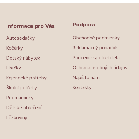
Z
á
p
Podpora
a
Informace pro Vás
t
Obchodné podmienky
Autosedačky
í
Reklamačný poriadok
Kočárky
Poučenie spotrebiteľa
Dětský nábytek
Ochrana osobných údajov
Hračky
Napíšte nám
Kojenecké potřeby
Kontakty
Školní potřeby
Pro maminky
Dětské oblečení
Lůžkoviny