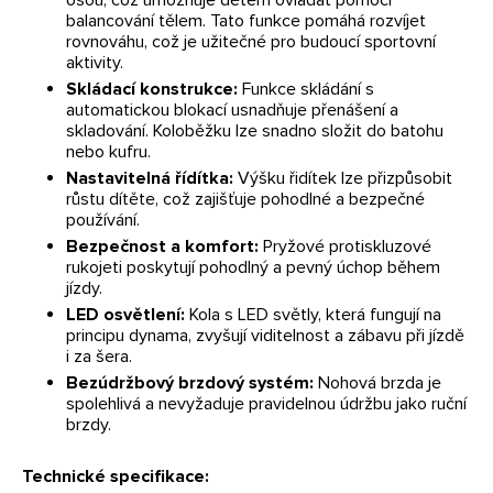
balancování tělem. Tato funkce pomáhá rozvíjet
rovnováhu, což je užitečné pro budoucí sportovní
aktivity.
Skládací konstrukce:
Funkce skládání s
automatickou blokací usnadňuje přenášení a
skladování. Koloběžku lze snadno složit do batohu
nebo kufru.
Nastavitelná řídítka:
Výšku řidítek lze přizpůsobit
růstu dítěte, což zajišťuje pohodlné a bezpečné
používání.
Bezpečnost a komfort:
Pryžové protiskluzové
rukojeti poskytují pohodlný a pevný úchop během
jízdy.
LED osvětlení:
Kola s LED světly, která fungují na
principu dynama, zvyšují viditelnost a zábavu při jízdě
i za šera.
Bezúdržbový brzdový systém:
Nohová brzda je
spolehlivá a nevyžaduje pravidelnou údržbu jako ruční
brzdy.
Technické specifikace: