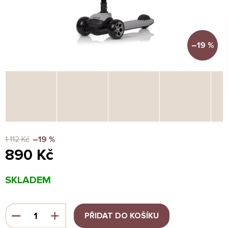
–19 %
1 112 Kč
–19 %
890 Kč
Měrná
SKLADEM
cena:
PŘIDAT DO KOŠÍKU