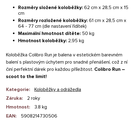
Rozměry složené koloběžky:
62 cm x 28,5 cm x 15
cm
Rozměry rozložené koloběžky:
61 cm x 28,5 cm x
64 - 77 cm (dle nastavení řídítek)
Maximální hmotnost dítěte:
50 kg
Hmotnost koloběžky:
2,95 kg
Koloběžka Colibro Run je balena v estetickém barevném
balení s plastovým úchytem pro snadné přenášení, což z ní
činí perfektní dárek pro každou příležitost.
Colibro Run –
scoot to the limit!
Kategorie
:
Koloběžky a odrážedla
Záruka
:
2 roky
Hmotnost
:
3.8 kg
EAN
:
5908214730506