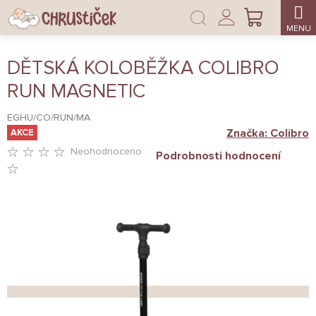
Přejít
Přihlášení
na
NÁKUPNÍ
obsah
KOŠÍK
DĚTSKÁ KOLOBĚŽKA COLIBRO
RUN MAGNETIC
EGHU/CO/RUN/MA
Značka:
Colibro
AKCE
Neohodnoceno
Podrobnosti hodnocení
PRŮMĚRNÉ
HODNOCENÍ
PRODUKTU
JE
0,0
Z
5
HVĚZDIČEK.