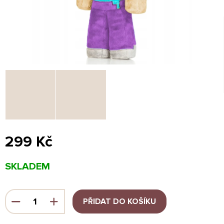
299 Kč
Měrná
SKLADEM
cena:
PŘIDAT DO KOŠÍKU