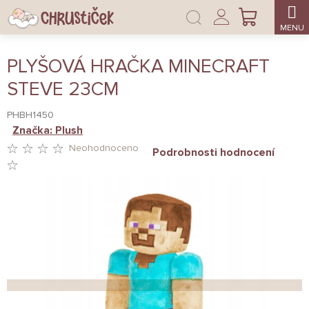
Přejít
Přihlášení
na
NÁKUPNÍ
obsah
KOŠÍK
PLYŠOVÁ HRAČKA MINECRAFT
STEVE 23CM
PHBH1450
Značka:
Plush
Neohodnoceno
Podrobnosti hodnocení
PRŮMĚRNÉ
HODNOCENÍ
PRODUKTU
JE
0,0
Z
5
HVĚZDIČEK.