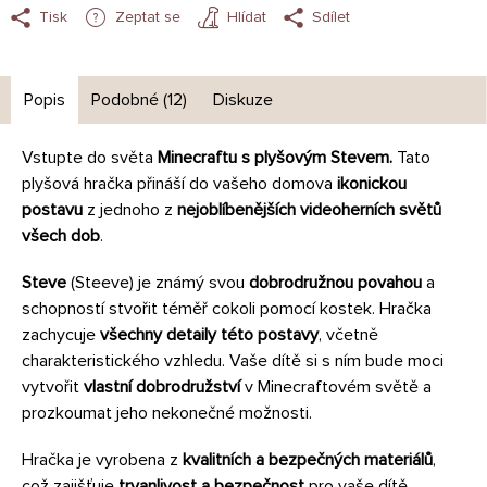
Tisk
Zeptat se
Hlídat
Sdílet
Popis
Podobné (12)
Diskuze
Vstupte do světa
Minecraftu s plyšovým Stevem.
Tato
plyšová hračka přináší do vašeho domova
ikonickou
postavu
z jednoho z
nejoblíbenějších videoherních světů
všech dob
.
Steve
(Steeve) je známý svou
dobrodružnou povahou
a
schopností stvořit téměř cokoli pomocí kostek.
Hračka
zachycuje
všechny detaily této postavy
, včetně
charakteristického vzhledu. Vaše dítě si s ním bude moci
vytvořit
vlastní dobrodružství
v Minecraftovém světě a
prozkoumat jeho nekonečné možnosti.
Hračka je vyrobena z
kvalitních a bezpečných materiálů
,
což zajišťuje
trvanlivost a bezpečnost
pro vaše dítě.