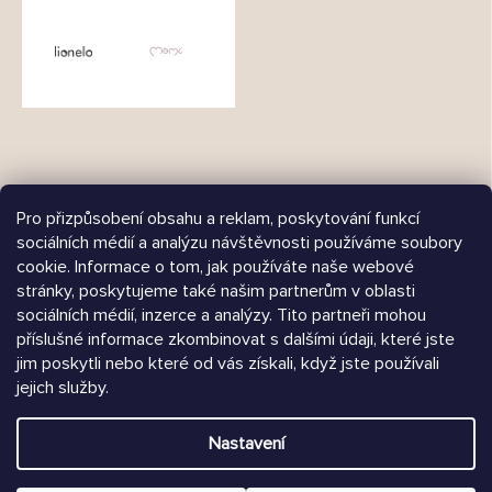
Pro přizpůsobení obsahu a reklam, poskytování funkcí
sociálních médií a analýzu návštěvnosti používáme soubory
cookie. Informace o tom, jak používáte naše webové
Árukereső.hu
stránky, poskytujeme také našim partnerům v oblasti
sociálních médií, inzerce a analýzy. Tito partneři mohou
příslušné informace zkombinovat s dalšími údaji, které jste
jim poskytli nebo které od vás získali, když jste používali
Heureka.sk
jejich služby.
Vytvořil Shoptet
Nastavení
Copyright 2026
Chrústiček.cz
. Všechna práva vyhrazena.
Upravit nastavení cookies