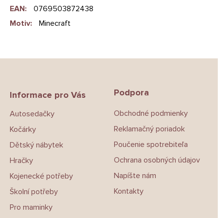
EAN
:
0769503872438
Motiv
:
Minecraft
Z
á
p
Podpora
a
Informace pro Vás
t
Obchodné podmienky
Autosedačky
í
Reklamačný poriadok
Kočárky
Poučenie spotrebiteľa
Dětský nábytek
Ochrana osobných údajov
Hračky
Napíšte nám
Kojenecké potřeby
Kontakty
Školní potřeby
Pro maminky