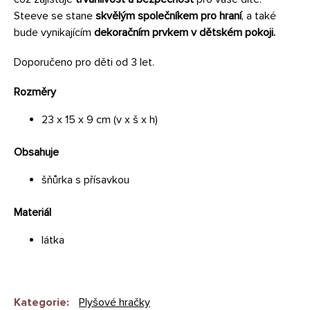
Steeve se stane
skvělým společníkem pro hraní
, a také
bude vynikajícím
dekoračním prvkem v dětském pokoji.
Doporučeno pro děti od 3 let.
Rozměry
23 x 15 x 9 cm (v x š x h)
Obsahuje
šňůrka s přísavkou
Materiál
látka
Kategorie
:
Plyšové hračky